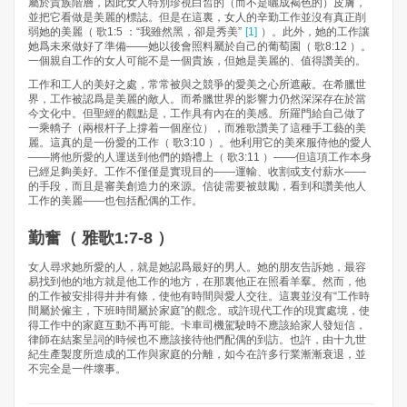
屬於貴族階層，因此女人特別珍視白皙的（而不是曬成褐色的）皮膚，
並把它看做是美麗的標誌。但是在這裏，女人的辛勤工作並沒有真正削
弱她的美麗（ 歌1:5 ：“我雖然黑，卻是秀美”
[1]
）。此外，她的工作讓
她爲未來做好了準備——她以後會照料屬於自己的葡萄園（ 歌8:12 ）。
一個親自工作的女人可能不是一個貴族，但她是美麗的、值得讚美的。
工作和工人的美好之處，常常被與之競爭的愛美之心所遮蔽。在希臘世
界，工作被認爲是美麗的敵人。而希臘世界的影響力仍然深深存在於當
今文化中。但聖經的觀點是，工作具有內在的美感。所羅門給自己做了
一乘轎子（兩根杆子上撐着一個座位），而雅歌讚美了這種手工藝的美
麗。這真的是一份愛的工作（ 歌3:10 ）。他利用它的美來服侍他的愛人
——將他所愛的人運送到他們的婚禮上（ 歌3:11 ）——但這項工作本身
已經足夠美好。工作不僅僅是實現目的——運輸、收割或支付薪水——
的手段，而且是審美創造力的來源。信徒需要被鼓勵，看到和讚美他人
工作的美麗——也包括配偶的工作。
勤奮（ 雅歌1:7-8 ）
女人尋求她所愛的人，就是她認爲最好的男人。她的朋友告訴她，最容
易找到他的地方就是他工作的地方，在那裏他正在照看羊羣。然而，他
的工作被安排得井井有條，使他有時間與愛人交往。這裏並沒有“工作時
間屬於僱主，下班時間屬於家庭”的觀念。或許現代工作的現實處境，使
得工作中的家庭互動不再可能。卡車司機駕駛時不應該給家人發短信，
律師在結案呈詞的時候也不應該接待他們配偶的到訪。也許，由十九世
紀生產製度所造成的工作與家庭的分離，如今在許多行業漸漸衰退，並
不完全是一件壞事。