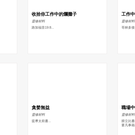
收拾你工作中的爛攤子
工作
靈修材料
靈修材料
路加福音19:8...
哥林多後書 
貪婪無益
職場
靈修材料
靈修材料
提摩太前書...
腓立比書
要凡事藉著