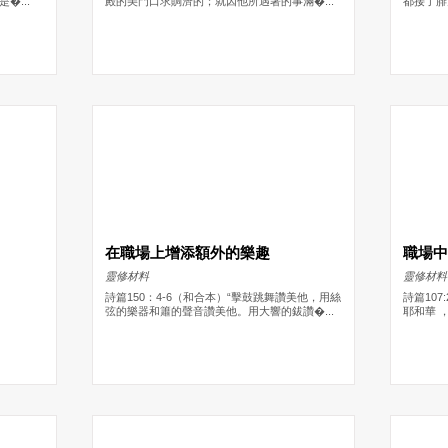
�...
殿的美門口求賙濟的；就因他所遇著的事滿�...
都接了腓
在職場上增添額外的樂趣
職場
靈修材料
靈修材料
詩篇150：4-6（和合本）“擊鼓跳舞讚美他，用絲
詩篇107
弦的樂器和簫的聲音讚美他。用大響的鈸讚�...
耶和華 