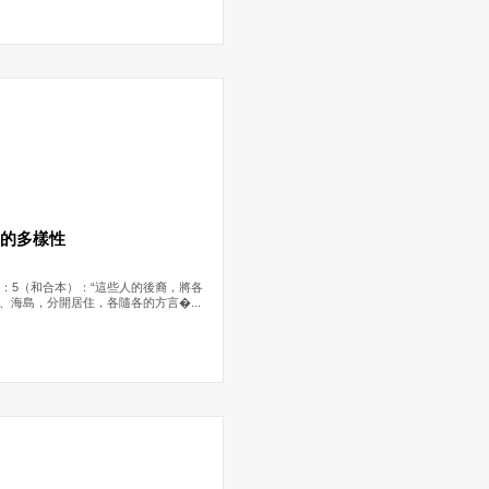
上的多樣性
0：5（和合本）：“這些人的後裔，將各
、海島，分開居住，各隨各的方言�...