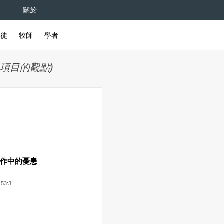
關於
督徒
牧師
學者
學項目的觀點)
工作中的憂患
3:3...