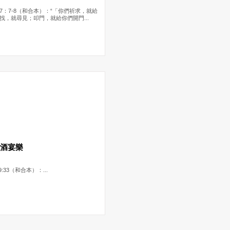
7：7-8（和合本）：“「你們祈求，就給
找，就尋見；叩門，就給你們開門...
喝酒宴樂
9:33（和合本）：...