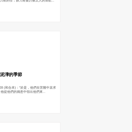
力斯的任；腓力斯要討猶太人的喜歡...
中泥濘的季節
:28 (和合本)：“於是，他們在苦難中哀求
，他從他們的禍患中領出他們來...