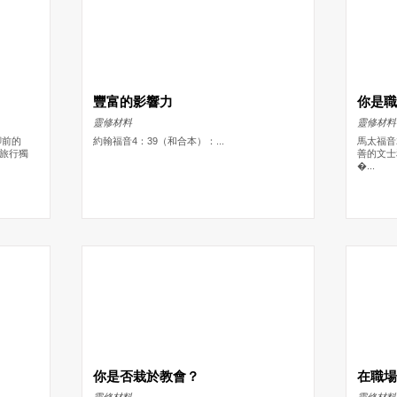
豐富的影響力
你是
靈修材料
靈修材料
腳前的
約翰福音4：39（和合本）：...
馬太福音
旅行獨
善的文士
�...
你是否栽於教會？
在職
靈修材料
靈修材料