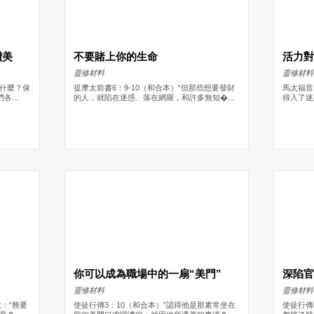
讚美
不要賭上你的生命
活力
靈修材料
靈修材料
算什麼？保
提摩太前書6：9-10（和合本）“但那些想要發財
馬太福音
...
的人，就陷在迷惑、落在網羅，和許多無知�...
得入了迷
你可以成為職場中的一扇“美門”
深陷
靈修材料
靈修材料
：“務要
使徒行傳3：10（和合本）”認得他是那素常坐在
使徒行傳