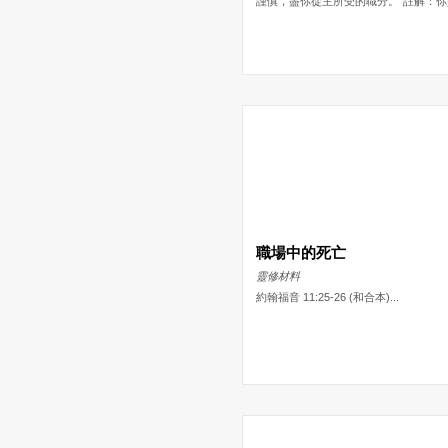
謹慎，盡你從主所受的職分。”註解：你是
職場中的死亡
靈修材料
約翰福音 11:25-26 (和合本)...