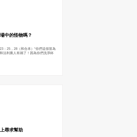
職場中的怪物嗎？
23：25，28（和合本）“你們這假冒為
和法利賽人有禍了！因為你們洗淨杯
場上尋求幫助