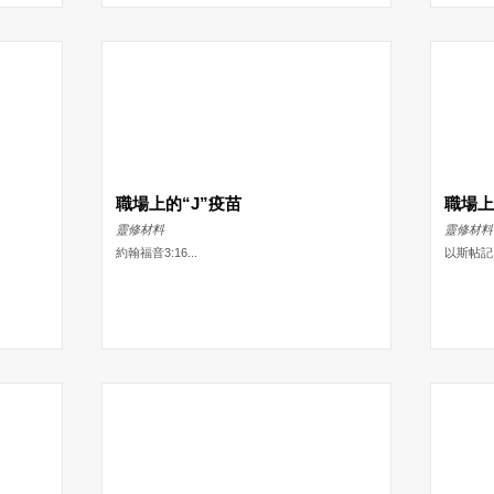
職場上的“J”疫苗
職場
靈修材料
靈修材料
約翰福音3:16...
以斯帖記 