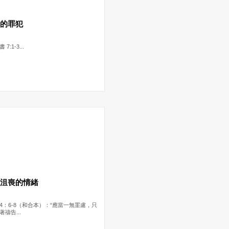
中的罪犯
7:1-3...
中沮喪的情緒
4：6-8（和合本）：“應當一無罣慮，只
禱告...