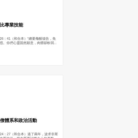
對比專業技能
26：41（和合本）“總要儆醒禱告，免
惑。你們心靈固然願意，肉體卻軟弱...
官僚體系和政治活動
24：27（和合本）過了兩年，波求非斯