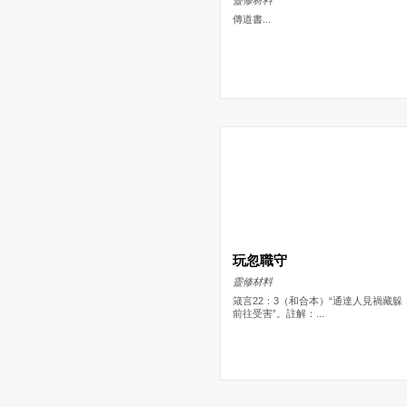
傳道書...
玩忽職守
靈修材料
箴言22：3（和合本）“通達人見禍藏躲
前往受害”。註解：...