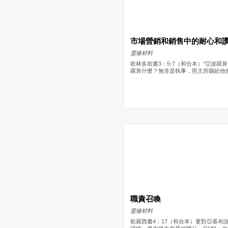
市場營銷和銷售中的耐心和
靈修材料
歌林多前書3：5-7（和合本）“亞波羅
羅算什麼？無非是執事，照主所賜給他們各
職責召喚
靈修材料
歌羅西書4：17（和合本）要對亞基布說