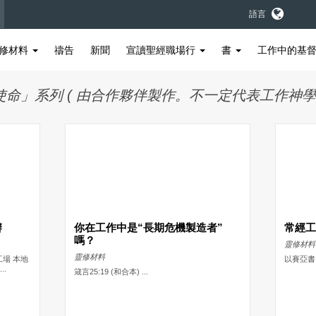
語言
修材料
禱告
新聞
宣讀聖經職場行
書
工作中的基
rk「職場使命」系列 ( 由合作夥伴製作。不一定代表工作神
辦
你在工作中是“長期危機製造者”
常經
嗎？
靈修材料
靈修材料
工場 本地
以賽亞書 5
..
箴言25:19 (和合本) ...