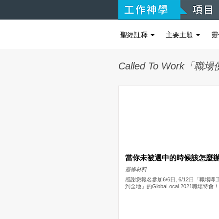
聖經註釋
主要主題
靈
Called To Wo
當你未被選中的時候該怎麼
靈修材料
​感謝您報名參加6/6日, 6/12日「職場即
到全地」的GlobaLocal 2021職場特會！.