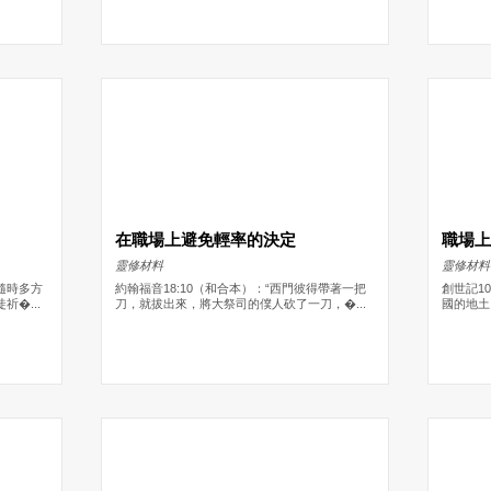
在職場上避免輕率的決定
職場
靈修材料
靈修材料
隨時多方
約翰福音18:10（和合本）：“西門彼得帶著一把
創世記1
�...
刀，就拔出來，將大祭司的僕人砍了一刀，�...
國的地土