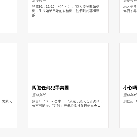
詩篇92：12-15（和合本）：“義人要發旺如棕
馬太福音
樹，生長如黎巴嫩的香柏樹。他們栽於耶和華
你們；尋
的...
囘避任何犯罪集團
小心
靈修材料
靈修材料
；愚蒙人
箴言1：10（和合本）：“我兒，惡人若引誘你，
創世記 1
你不可隨從。”註解：尋求取悅神並行走在�...