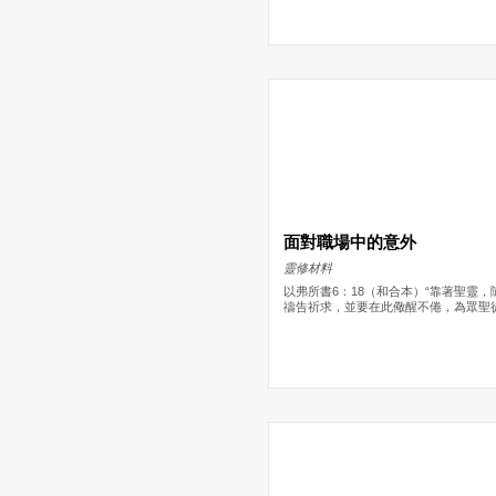
面對職場中的意外
靈修材料
以弗所書6：18（和合本）“靠著聖靈，
禱告祈求，並要在此儆醒不倦，為眾聖徒祈