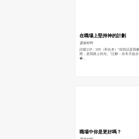
在職場上堅持神的計劃
靈修材料
詩篇119：105（和合本）“你的話是我
燈，是我路上的光。”註解：在冬天徒步
�...
職場中你是更好嗎？
靈修材料