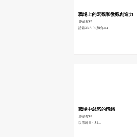
職場上的宏觀和微觀創造力
靈修材料
詩篇33:3-9 (和合本) ...
職場中忿怒的情緒
靈修材料
以弗所書4:31...