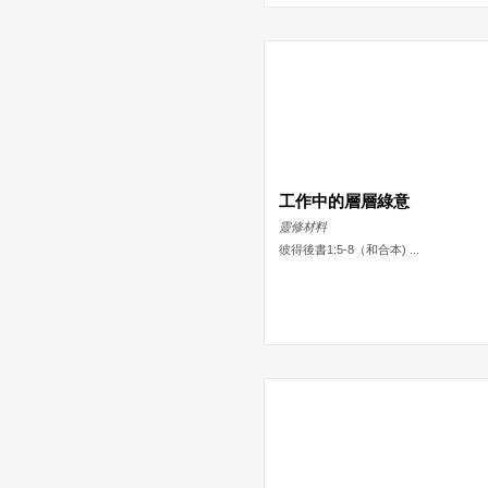
工作中的層層綠意
靈修材料
彼得後書1:5-8（和合本) ...