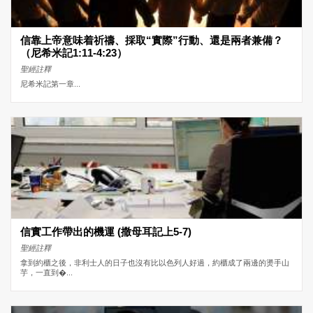
信靠上帝意味着祈禱、採取“實際”行動、還是兩者兼備？
（尼希米記1:11-4:23）
聖經註釋
尼希米記第一章...
信實工作帶出的機運 (撒母耳記上5-7)
聖經註釋
拿到約櫃之後，非利士人的日子也沒有比以色列人好過，約櫃成了兩邊的燙手山
芋，一直到�...