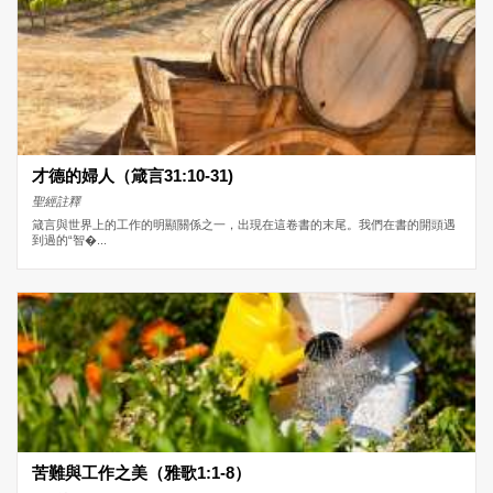
才德的婦人（箴言31:10-31)
聖經註釋
箴言與世界上的工作的明顯關係之一，出現在這卷書的末尾。我們在書的開頭遇
到過的“智�...
苦難與工作之美（雅歌1:1-8）