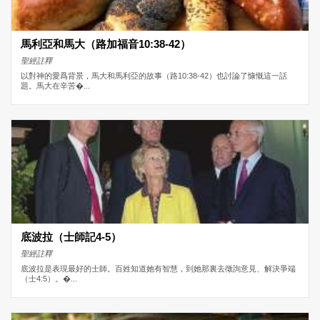
馬利亞和馬大（路加福音10:38-42）
聖經註釋
以對神的愛爲背景，馬大和馬利亞的故事（路10:38-42）也討論了慷慨這一話
題。馬大在辛苦�...
底波拉（士師記4-5）
聖經註釋
底波拉是表現最好的士師。百姓知道她有智慧，到她那裏去徵詢意見、解決爭端
（士4:5）。�...