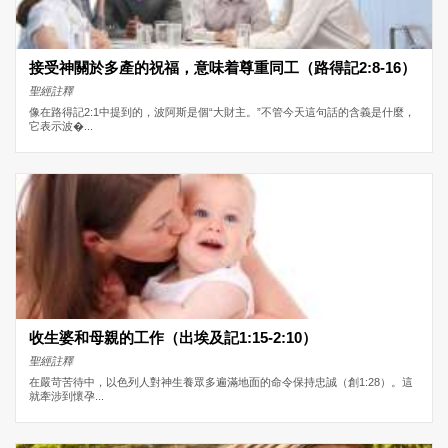
接受神關於多產的祝福，意味着尊重同工（路得記2:8-16）
聖經註釋
像在路得記2:1中提到的，波阿斯是個“大財主。”不管今天這句話的含義是什麼，
它表示波�...
收生婆和母親的工作（出埃及記1:15-2:10）
聖經註釋
在嚴苛苦待中，以色列人對神生養眾多遍滿地面的命令保持忠誠（創1:28）。這
就牽涉到懷孕...