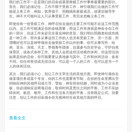
我们的工作不一定是我们的召命或基督救赎工作中事奉最重要的部分。
首先，我们必须记住，工作不限于受薪工作，神引领我们去做的工作可
能是义务工作，例如：抚养孩子、照顾残疾家庭成员，或课后辅导学
生。神不大可能叫众人只从事受薪工作，而完全忽略义务工作。
即使你有一份受薪工作，神呼召你去做的主要工作可能不在这工作范围
以内。这工作可能满足你的金钱需要，而这工作本身就是神命令你工作
的一部分，但这工作未必完全落实神的意旨。我们明白照顾老幼或伤残
是一种工作，而许多从事这些工作的人也另有受薪工作。另一方面，所
谓嗜好也可以是神带领你去做受薪工作以外的事。你可从事写作、绘
画、音乐、演戏、天文，带领青年团体，自愿参与历史学会，守护自然
保育区，或各式各样工作。其他人会把这些活动视作休闲，但这些活动
如果是你的召命，你可能要更认真地参与其中。工作和休闲活动，各有
不同。但任何有偿或无偿活动，可以是一个人的工作，也可以是另一个
人的休闲活动。
其次，我们必须小心，别让工作主宰生活的其他方面。即使神引领你去
做某项任务或某个专业，你的工作也需要有节制，在你的生命里腾出空
间响应神的其他呼召或引导。譬如，神安排你结婚，同时成为小企业老
板，你必须响应这两项召命，取得时间及责任之间的平衡。工作不应妨
碍休闲、歇息、敬拜。工作和生活各方面的平衡，没有既定公式。但要
注意，别让工作的召命感令你无视神对生命其他方面的呼召。
查看全文