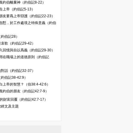
責約伯離棄神（約伯記8-22）
告上帝（約伯記5-13）
朋友要爲上帝辯護（約伯記22-23）
怨懟，於工作處境之特殊意義（約伯
約伯記28）
哀歌（約伯記29-42）
入回憶與自以爲義（約伯記29-30）
用在職場上的道德原則（約伯記
對話（約伯記32-37）
伯記38-42:9）
上帝的智慧？（伯38:4-42:6）
責約伯的朋友（約伯記42:7-9）
的財富回覆（約伯記42:7-17）
鍵經文及主題