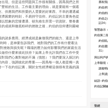
會出現。但是這些問題與工作很有關係，因爲我們之所
朋友指
了豐裕的生活。工作最主要的理由，就是要能有一個遮
約伯求
吃、供應我們和所愛的人需要的好東西。不幸的遭遇威
約伯的
經濟困窘的時刻，不易持守信仰。約伯記的主要角色從
約伯之
難以想象的悲慘遭遇、頓失維生所需一切資財。整卷書
記24）
目的成就和徹底粉碎的挫敗之後，約伯的信仰遭到嚴峻
智慧啟示（
約伯第二段
場的諸多應用。經濟成就是象徵我們的能力、還是上帝
約伯陷
順利時，是神要告訴我們、祂對我們的工作有什麼看法
約伯運
面對挫敗與損失呢？職場的壓力如何影響我們的家庭生活
31）
以做些什麼來彼此扶持？如果上帝允許我們在工作中受
面對我們心裏對祂的不滿（憤怒）？我們要深入探討約
與以利戶的
的內容，強調彼此的尊重——因爲每一個人都是獨一真
上帝顯現（約
考一下在約伯記裏，關於女性經濟權這個很有意義的議
誰能明白
上帝譴
結語--約伯
約伯記關
聖經