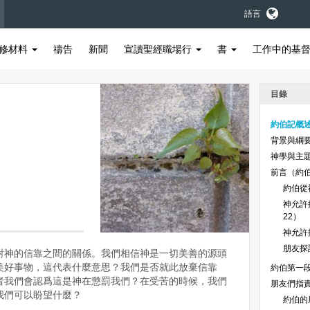
語言
修材料
禱告
新聞
宣讀聖經職場行
書
工作中的基
目錄
約伯記概
背景與綱
神學與主
前言（約伯
約伯從
神允許
22）
神允許
朋友探
對神的信靠之間的關係。我們相信神是一切美善的源頭
美好事物，這代表什麼意思？我們是否就此放棄信靠
約伯第一
者我們會認爲這是神在懲罰我們？在受苦的時候，我們
朋友們指責
我們可以盼望什麼？
約伯的