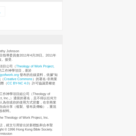
記
hy Johnson
指導委員會2011年4月28日。2011年
改。接受.
項目公司（
Theology of Work Project,
的工作神學項目，基於
gyofwork.org
發布的在線資料，依據“知
織（
Creative Commons
）的署名-非商業
國際（
CC BY-NC 4.0
）許可協議受權使
作神學項目組公司（Theology of
oject, Inc.,）適當的署名，且不得以任何方
人為你或你的使用方式背書，在非商業
自由分享（複製、發布及傳輸），重混
份材料。
he Theology of Work Project, Inc.
註，經文引用皆出於新標點和合本聖
t © 1996 Hong Kong Bible Society.
rmission