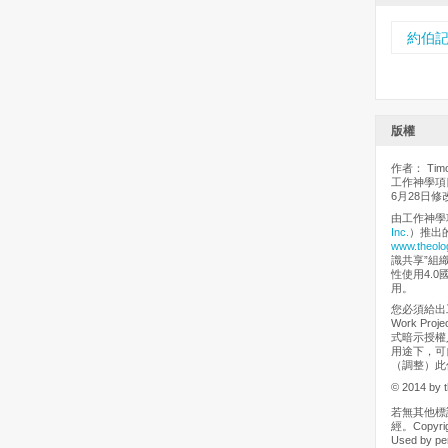
約伯
版權
作者： Timot
工作神學項目
6月28日修
由工作神學
Inc.
）推出
www.theolo
識共享”組
性使用4.0
用。
您必須給出工
Work Pr
式暗示授權
用途下，可
（調整）此
© 2014 by t
若無其他標
經。Copyrigh
Used by pe