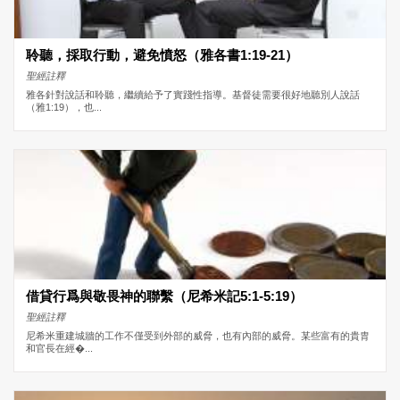
聆聽，採取行動，避免憤怒（雅各書1:19-21）
聖經註釋
雅各針對說話和聆聽，繼續給予了實踐性指導。基督徒需要很好地聽別人說話
（雅1:19），也...
借貸行爲與敬畏神的聯繫（尼希米記5:1-5:19）
聖經註釋
尼希米重建城牆的工作不僅受到外部的威脅，也有內部的威脅。某些富有的貴胄
和官長在經�...