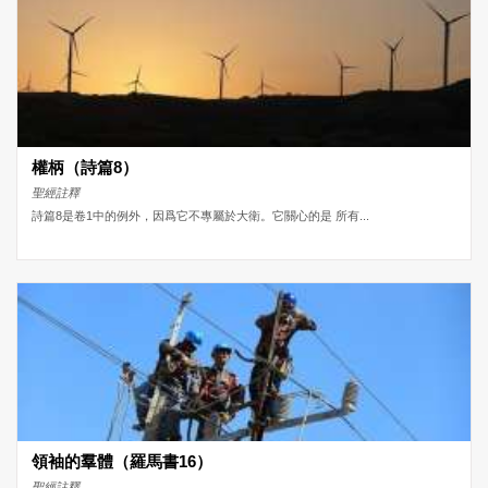
權柄（詩篇8）
聖經註釋
詩篇8是卷1中的例外，因爲它不專屬於大衛。它關心的是 所有...
領袖的羣體（羅馬書16）
聖經註釋