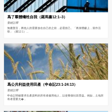
爲了羣體犧牲自我（羅馬書12:1–3）
聖經註釋
無庸贅言，將他人的需要放在自己的之前，必需捨己。「將身體獻上，當作活
祭」（羅12:1）...
爲公共利益使用田產（申命記23:1-24:13）
聖經註釋
申命記明確要求生產資料的所有者僱用他人，以使整個社區受益。例如，土地所
有者需要允�...