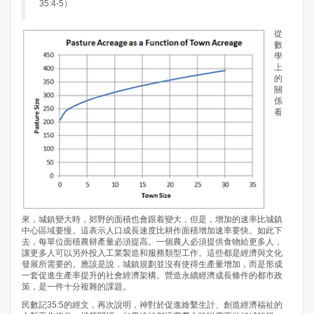
35:4-5）
從
數
學
上
的
關
係
看
來，城鎮變大時，郊野的面積也會跟着變大，但是，增加的速率比城鎮
中心區域要慢。這表示人口成長速度比耕作面積增加速率要快。如此下
去，每單位面積農耕產量必須提高。一個農人必須提供食物給更多人，
讓更多人可以另外投入工業製造和服務類型工作。這些都是經濟與文化
發展所需要的。應該是說，城鎮規劃並沒有使得生產量增加，而是形成
一套促進生產率提升的社會經濟架構。營造永續經濟成長條件的都市政
策，是一件十分複雜的課題。
民數記35:5的經文，再次說明，神對於促進維繫生計、創造經濟福祉的