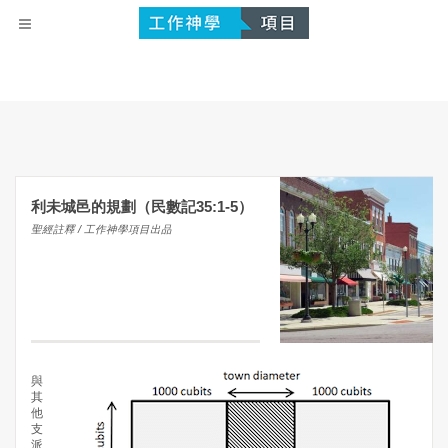
利未城邑的規劃（民數記35:1-5）
聖經註釋 / 工作神學項目出品
與
其
他
支
派