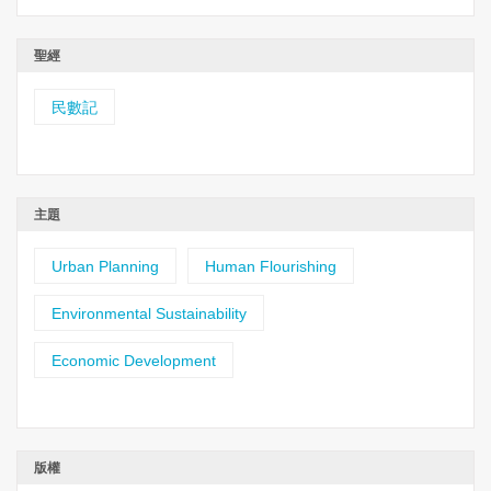
聖經
民數記
主題
Urban Planning
Human Flourishing
Environmental Sustainability
Economic Development
版權