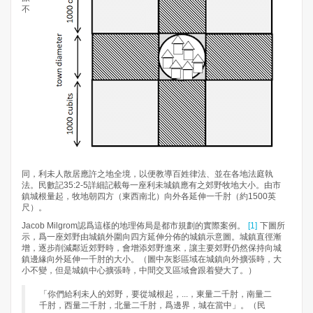
不
同，利未人散居應許之地全境，以便教導百姓律法、並在各地法庭執
法。民數記35:2-5詳細記載每一座利未城鎮應有之郊野牧地大小。由市
鎮城根量起，牧地朝四方（東西南北）向外各延伸一千肘（約1500英
尺）。
Jacob Milgrom認爲這樣的地理佈局是都市規劃的實際案例。
[1]
下圖所
示，爲一座郊野由城鎮外圍向四方延伸分佈的城鎮示意圖。城鎮直徑漸
增，逐步削減鄰近郊野時，會增添郊野進來，讓主要郊野仍然保持向城
鎮邊緣向外延伸一千肘的大小。（圖中灰影區域在城鎮向外擴張時，大
小不變，但是城鎮中心擴張時，中間交叉區域會跟着變大了。）
「你們給利未人的郊野，要從城根起，...，東量二千肘，南量二
千肘，西量二千肘，北量二千肘，爲邊界，城在當中」。（民