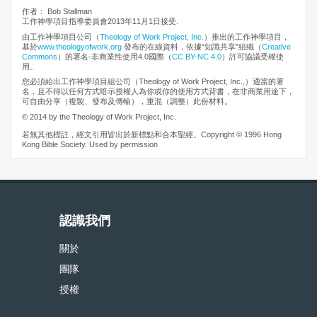
作者： Bob Stallman
工作神學項目指導委員會2013年11月1日接受.
由工作神學項目公司（
Theology of Work Project, Inc.
）推出的工作神學項目，
基於
www.theologyofwork.org
發布的在線資料，依據“知識共享”組織（
Creative
Commons
）的署名-非商業性使用4.0國際（
CC BY-NC 4.0
）許可協議受權使
用。
您必須給出工作神學項目組公司（Theology of Work Project, Inc.,）適當的署
名，且不得以任何方式暗示授權人為你或你的使用方式背書，在非商業用途下，
可自由分享（複製、發布及傳輸），重混（調整）此份材料。
© 2014 by the Theology of Work Project, Inc.
若無其他標註，經文引用皆出於新標點和合本聖經。Copyright © 1996 Hong
Kong Bible Society. Used by permission
認識我們
關於
團隊
授權