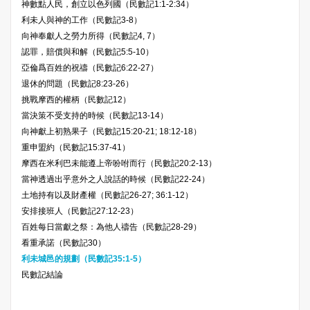
神數點人民，創立以色列國（民數記1:1-2:34）
利未人與神的工作（民數記3-8）
向神奉獻人之勞力所得（民數記4, 7）
認罪，賠償與和解（民數記5:5-10）
亞倫爲百姓的祝禱（民數記6:22-27）
退休的問題（民數記8:23-26）
挑戰摩西的權柄（民數記12）
當決策不受支持的時候（民數記13-14）
向神獻上初熟果子（民數記15:20-21; 18:12-18）
重申盟約（民數記15:37-41）
摩西在米利巴未能遵上帝吩咐而行（民數記20:2-13）
當神透過出乎意外之人說話的時候（民數記22-24）
土地持有以及財產權（民數記26-27; 36:1-12）
安排接班人（民數記27:12-23）
百姓每日當獻之祭：為他人禱告（民數記28-29）
看重承諾（民數記30）
利未城邑的規劃（民數記35:1-5）
民數記結論