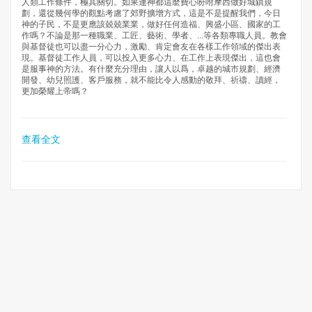
人類工作條件，極其關切。如果連神都這麼費心吩咐摩西做好城鎮規
劃，還從幾何學的觀點考慮了郊野擴增方式，這是不是提醒我們，今日
神的子民，不是更應該兢兢業業，做好任何造福、興盛小區、國家的工
作嗎？不論是那一種職業、工匠、藝術、學者、...等各類專職人員。教會
與基督徒也可以盡一分心力，激勵、肯定會友在各樣工作領域的傑出表
現。基督徒工作人員，可以投入更多心力、在工作上表現傑出，這也會
是服事神的方法。有什麼充分理由，讓人以爲，卓越的城市規劃、經濟
開發、幼兒照護、客戶服務，就不能比令人感動的敬拜、祈禱、讀經，
更加榮耀上帝嗎？
查看全文