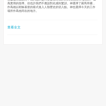
爲實用的指導。但也許我們不應該對此感到驚訝。神選擇了羅馬帝國，
作爲祂以耶穌基督的樣式進入人類歷史的切入點。神也選擇今天的工作
場所作爲他同在的地方。
查看全文