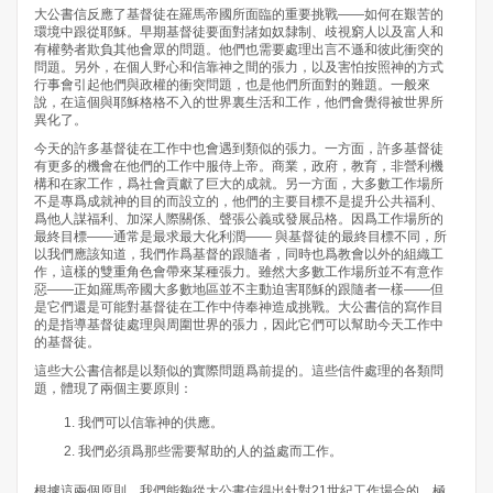
大公書信反應了基督徒在羅馬帝國所面臨的重要挑戰——如何在艱苦的
環境中跟從耶穌。早期基督徒要面對諸如奴隸制、歧視窮人以及富人和
有權勢者欺負其他會眾的問題。他們也需要處理出言不遜和彼此衝突的
問題。另外，在個人野心和信靠神之間的張力，以及害怕按照神的方式
行事會引起他們與政權的衝突問題，也是他們所面對的難題。一般來
說，在這個與耶穌格格不入的世界裏生活和工作，他們會覺得被世界所
異化了。
今天的許多基督徒在工作中也會遇到類似的張力。一方面，許多基督徒
有更多的機會在他們的工作中服侍上帝。商業，政府，教育，非營利機
構和在家工作，爲社會貢獻了巨大的成就。另一方面，大多數工作場所
不是專爲成就神的目的而設立的，他們的主要目標不是提升公共福利、
爲他人謀福利、加深人際關係、聲張公義或發展品格。因爲工作場所的
最終目標——通常是最求最大化利潤—— 與基督徒的最終目標不同，所
以我們應該知道，我們作爲基督的跟隨者，同時也爲教會以外的組織工
作，這樣的雙重角色會帶來某種張力。雖然大多數工作場所並不有意作
惡——正如羅馬帝國大多數地區並不主動迫害耶穌的跟隨者一樣——但
是它們還是可能對基督徒在工作中侍奉神造成挑戰。大公書信的寫作目
的是指導基督徒處理與周圍世界的張力，因此它們可以幫助今天工作中
的基督徒。
這些大公書信都是以類似的實際問題爲前提的。這些信件處理的各類問
題，體現了兩個主要原則：
我們可以信靠神的供應。
我們必須爲那些需要幫助的人的益處而工作。
根據這兩個原則，我們能夠從大公書信得出針對21世紀工作場合的、極