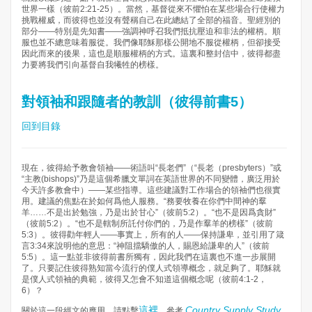
世界一樣（彼前2:21-25）。當然，基督從來不懼怕在某些場合行使權力
挑戰權威，而彼得也並沒有聲稱自己在此總結了全部的福音。聖經別的
部分——特別是先知書——強調神呼召我們抵抗壓迫和非法的權柄。順
服也並不總意味着服從。我們像耶穌那樣公開地不服從權柄，但卻接受
因此而來的後果，這也是順服權柄的方式。這裏和整封信中，彼得都盡
力要將我們引向基督自我犧牲的榜樣。
對領袖和跟隨者的教訓（彼得前書5）
回到目錄
現在，彼得給予教會領袖——術語叫“長老們”（“長老（presbyters）”或
“主教(bishops)”乃是這個希臘文單詞在英語世界的不同變體，廣泛用於
今天許多教會中）——某些指導。這些建議對工作場合的領袖們也很實
用。建議的焦點在於如何爲他人服務。“務要牧養在你們中間神的羣
羊……不是出於勉強，乃是出於甘心”（彼前5:2）。“也不是因爲貪財”
（彼前5:2）。“也不是轄制所託付你們的，乃是作羣羊的榜樣”（彼前
5:3）。彼得勸年輕人——事實上，所有的人——保持謙卑，並引用了箴
言3:34來說明他的意思：“神阻擋驕傲的人，賜恩給謙卑的人”（彼前
5:5）。這一點並非彼得前書所獨有，因此我們在這裏也不進一步展開
了。只要記住彼得熟知當今流行的僕人式領導概念，就足夠了。耶穌就
是僕人式領袖的典範，彼得又怎會不知道這個概念呢（彼前4:1-2，
6）？
這裡
Country Supply Study
關於這一段經文的應用，請點擊
，參考