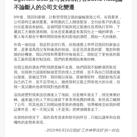
不論斷人的公司文化變遷
8年後，我回到家鄉，計劃管理我父親的齒輪製造公司。在我看來，
公司當時正麻煩重重。車間裏的工人關係緊張，交付給客戶的產品
往往延遲或有缺陷。這個問題可能與我父親擔任首席執行官時，下
屬員工大量飲酒有關。在休息室裏總是有着四分之一桶的啤酒，一
羣人每天都在午餐時間陪我爸爸到當地的酒吧，開始一天的痛飲。
作爲一個信徒，我反對這些行爲，但我感覺上帝呼召我回到家族企
業，是要成爲我父母和僱員的祝福。這是見證基督的愛、寬恕和救
贖的好機會。我以同情和尊重對待每個員工。我制定了更有效的製
造工藝和質量控制流程。我們的業務開始漸漸好轉。
但我父親的酒友們對我態度極不友善。他們因我不願醉酒而取笑
我。但我努力追隨耶穌做受苦的僕人之榜樣，並不爲自己辯護或施
以報復。當被詛咒時，我回報以祝福。當被嘲笑時，我默默地完成
自己的工作，並不定罪他人。雖然我和父親之間有很大的分歧，但
我一直試圖向他表明我對他的尊重。
這段經歷對我來說彷彿進入了地獄。但是幾年過去了，情況漸漸好
轉。越來越少的人下班以後留下來享用免費的啤酒。有些員工離開
了公司，而其他員工則開始接受新的價值觀。領導權移交給我的標
誌事件是，有一天我父親（不是我）把啤酒桶拿走了。
在當時的情況下，我作爲寄居者和祭司的呼召，只能以謙卑和自我
犧牲的姿態來表現。
- 2010年8月19日寫給“工作神學項目”的一封信。