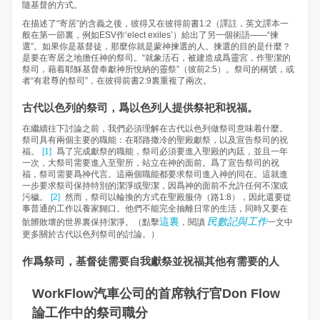
隨基督的方式。
在描述了“寄居”的含義之後，彼得又在彼得前書1:2（譯註，英文譯本一
般在第一節裏，例如ESV作‘elect exiles’）給出了另一個術語——“揀
選”。如果你是基督徒，那麼你就是蒙神揀選的人。揀選的目的是什麼？
是要在寄居之地擔任神的祭司。“就象活石，被建造成爲靈宮，作聖潔的
祭司，藉着耶穌基督奉獻神所悅納的靈祭”（彼前2:5）。祭司的稱號，或
者“有君尊的祭司”，在彼得前書2:9裏重複了兩次。
古代以色列的祭司，爲以色列人提供祭祀和祝福。
在繼續往下討論之前，我們必須理解在古代以色列做祭司意味着什麼。
祭司具有兩個主要的職能：在耶路撒冷的聖殿獻祭，以及宣告祭司的祝
福。
[1]
爲了完成獻祭的職能，祭司必須要進入聖殿的內廷，並且一年
一次，大祭司需要進入至聖所，站立在神的面前。爲了宣告祭司的祝
福，祭司需要爲神代言。這兩個職能都要求祭司進入神的同在。這就進
一步要求祭司保持特別的潔淨或聖潔，因爲神的面前不允許任何不潔或
污穢。
[2]
然而，祭司以輪換的方式在聖殿服侍（路1:8），因此還要從
事普通的工作以養家餬口。他們不能完全抽離日常的生活，同時又要在
這裏
民數記與工作
骯髒敗壞的世界裏保持潔淨。（點擊
，閱讀
一文中
更多關於古代以色列祭司的討論。）
作爲祭司，基督徒需要自我獻祭並祝福其他有需要的人
WorkFlow汽車公司的首席執行官Don Flow
論工作中的祭司職分