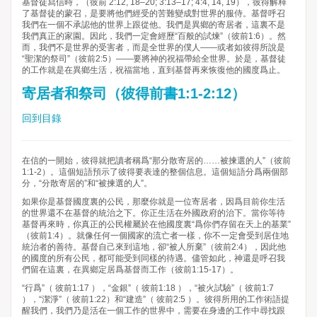
基督徒寫信時，（彼前 2:12, 18–20; 3:13–17; 4:4, 14, 19），彼得解釋
了基督徒的蒙召，是要將他們經受的苦難變成對世界的服侍。基督呼召
我們在一個不承認他的世界上跟從他。我們是異鄉的寄居者，這裏不是
我們真正的家園。因此，我們一定會經歷“百般的試煉”（彼前1:6）。然
而，我們不是世界的受害者，而是全世界的僕人——或者如彼得所說是
“聖潔的祭司”（彼前2:5）——要將神的祝福帶給全世界。於是，基督徒
的工作就是在異鄉生活，祝福當地，直到基督再來恢復他的國度爲止。
寄居者和祭司（彼得前書1:1-2:12）
回到目錄
在信的一開始，彼得就把讀者稱爲“那分散寄居的……被揀選的人”（彼前
1:1-2）。這個短語預示了彼得要表達的整個信息。這個短語分爲兩個部
分，“分散寄居的”和“被揀選的人”。
如果你是基督國度裏的公民，那麼你就是一位寄居者，因爲目前你生活
的世界還不在基督的統治之下。你正生活在外國政府的治下。當你等待
基督再來時，你真正的公民權屬於在他國度裏“爲你們存留在天上的基業”
（彼前1:4）。就像任何一個國家的流亡者一樣，你不一定會受到居住地
統治者的善待。基督自己來到這地，卻“被人所棄”（彼前2:4），因此他
的國度的所有公民，都可能受到同樣的待遇。儘管如此，神還是呼召我
們留在這裏，在異鄉定居爲基督而工作（彼前1:15-17）。
“行爲”（ 彼前1:17 ），“金銀”（ 彼前1:18 ），“被火試驗”（ 彼前1:7
），“潔淨”（ 彼前1:22）和“建造”（ 彼前2:5 ）。彼得所用的工作術語提
醒我們，我們乃是活在一個工作的世界中，需要在身邊的工作中尋找跟