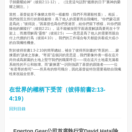
子歸榮耀給神”（彼前2:11-12）。（注意這句話對“鑑察的日子”裏神的榮
耀之關注。）
當然，基督徒並不像猶太祭司一樣獻祭（我們不用屠殺牲畜）。相反，
我們按照主所行的那樣獻祭：爲了他人的需要而自我犧牲。“你們蒙召原
是爲此；”彼得說，“因基督也爲你們受過苦，給你們留下榜樣，叫你們跟
隨他的腳蹤行”（彼前2:21）。這不能被按照字面過度解讀爲要死在十字
架上，而應理解爲“靈祭”（彼前2:5）——意思是爲了他人的需要而親自
付上代價的行爲（彼前4:10）。我們的工作場合每天都提供着或大或小
的自我犧牲機會。
對於彼得前書1:3-2:10的簡單總結，補全了彼得所刻畫的“寄居的……蒙
揀選的”讀者之形象。“寄居”這個詞的意思是，我們要像外僑一樣在這片
尚待成爲家園的土地上堅守我們的職業呼召——現在這片土地還充滿着
系統性的不公和敗壞。而“蒙揀選”一詞則強調了基督的跟隨者——一位
“有君尊的祭司”——所具有的祭司職分，因此基督徒特別需要藉助自我犧
牲來祝福全世界。
在世界的權柄下受苦（彼得前書2:13-
4:19）
回到目錄
Egerton Gear公司首席執行官David Hataj論