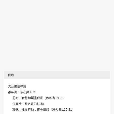
目錄
大公書信導論
雅各書：信心與工作
忍耐，智慧和屬靈成長（雅各書1:1-3）
依靠神（雅各書1:5-18）
聆聽，採取行動，避免憤怒（雅各書1:19-21）