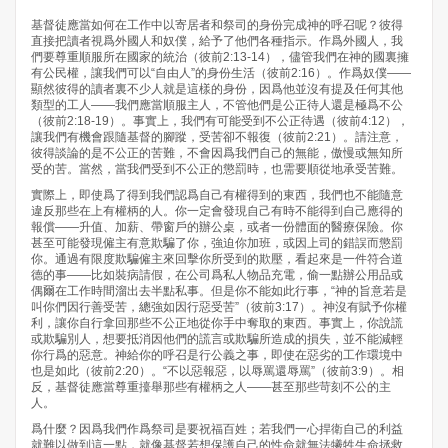
基督徒應當如何在工作中以寄居者和祭司的身份完成神的呼召呢？彼得
直接把讀者視爲外國人和奴僕，給予了他們各種指示。作爲外國人，我
們要尊重順服所在國家的統治（彼前2:13-14），儘管我們在神的國裏擁
有公民權，讓我們可以“自由人”的身份生活（彼前2:16）。作爲奴僕——
顯然彼得的讀者裏不少人就是這樣的身份，因爲他並沒有提及任何其他
類型的工人——我們應當順服主人，不管他們是公正待人還是極爲不公
（彼前2:18-19）。事實上，我們有可能受到不公正待遇（彼前4:12），
讓我們有機會跟隨基督的腳蹤，受苦卻不報復（彼前2:21）。請注意，
彼得談論的是不公正的苦難，不會因爲我們自己的無能，傲慢或無知所
受的苦。當然，當我們受到不公正的懲罰時，也需要順從地承受苦難。
實際上，即使爲了得到我們認爲自己有權得到的東西，我們也不能隨意
違反那些在上有權柄的人。你一定會發現自己有時不能得到自己應得的
報償——升值、加薪、帶窗戶的辦公桌，或者一份體面的醫療保險。你
甚至可能發現僱主有意欺騙了你，強迫你加班，或因上司的錯誤而懲罰
你。通過有限度欺騙僱主來回擊你所受到的欺壓，看起來是一件符合道
德的事——比如裝病請假，在公司爲私人物品充電，偷一點辦公用品或
偶爾在工作時間溜出去半點私事。但是你不能如此行事，“神的旨意若是
叫你們因行善受苦，總強如因行惡受苦”（彼前3:17）。神沒有賦予你權
利，讓你自行拿回那些不公正地從你手中奪取的東西。事實上，你說謊
或欺騙別人，想要抵消因他們的謊言或欺騙所造成的損失，並不能減輕
你行爲的惡意。神給你的呼召是行公義之事，即使在惡劣的工作環境中
也是如此（彼前2:20）。“不以惡報惡，以辱罵還辱罵”（彼前3:9）。相
反，基督徒應當尊重擡舉那些有權柄之人——甚至那些苛刻不公的主
人。
爲什麼？因爲我們作爲祭司是要祝福百姓；若我們一心捍衛自己的利益
就難以做到這一點，就像基督若想保護自己的性命就無法犧牲生命拯救