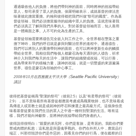
通過吸收他人的負擔，將他們帶到神的面前，同時將神的祝福帶給
眾人，祭司承受了眾人的負擔。保羅明確表示，成就基督的律法意
味著彼此擔當重擔。約翰和彼得都把我們叫做“祭司的國度”。作為基
督徒領袖，我們必須擔當服侍的組織中眾人的負擔。這就意味著我
們必須真正了解與我們共事的人。對於基督徒領袖而言，知人善用
是一體兩面之事。人不可約化為生產的工具。
基督徒領袖需要將禱告完全嵌入到工作之中。全世界都在墮落之重
擔下呻吟，我們的呼召就是參與到醫治世界的進程中。通過禱告，
我們可以將別人的重擔帶到神的面前，也可以將神更新生命的觸摸
帶給全世界。我相信我們每個人都蒙召為每天遇到的人禱告，祈求
神介入到我們每天的生活中，讓我們的組織變成祝福，可以行善，
成為帶來和平的積極力量，讓神的祝福，就是一切豐盛的來源遍滿
世界。禱告是蒙召為領袖的中心事工。
Seattle Pacific University
2008年10月在西雅圖太平洋大學（
）
講話
彼得把基督徒稱爲“聖潔的祭司”（彼前2:5）以及“有君尊的祭司”（彼前
2:9），並不意味着所有基督徒都應當考慮成爲職業牧師，也不意味着成
爲傳道人或宣教士就是成就神的呼召和揀選之最高級方式。這個身份意
味着基督徒要在我們生活的眾人之中過一種特別聖潔的生活。唯有這
樣，我們才能向神獻祭，並將神的祝福帶給我們身邊的人。
彼得說得很明白：“親愛的弟兄阿，你們是客旅，是寄居的。我勸你們要
禁戒肉體的私慾；這私慾是與靈魂爭戰的。你們在外邦人中，應當品行
端正，叫那些毀謗你們是作惡的，因看見你們的好行爲，便在鑑察的日