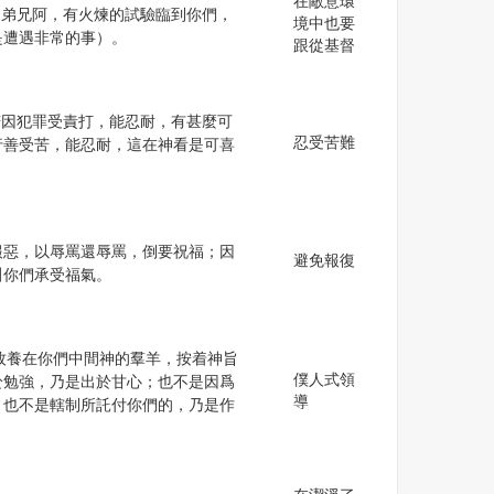
在敵意環
愛的弟兄阿，有火煉的試驗臨到你們，
境中也要
是遭遇非常的事）。
跟從基督
們若因犯罪受責打，能忍耐，有甚麼可
忍受苦難
行善受苦，能忍耐，這在神看是可喜
惡報惡，以辱罵還辱罵，倒要祝福；因
避免報復
叫你們承受福氣。
務要牧養在你們中間神的羣羊，按着神旨
僕人式領
於勉強，乃是出於甘心；也不是因爲
導
；也不是轄制所託付你們的，乃是作