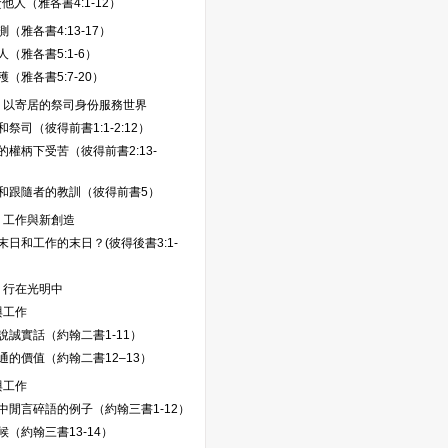
他人（雅各書4:1-12）
（雅各書4:13-17）
（雅各書5:1-6）
（雅各書5:7-20）
：以寄居的祭司身份服務世界
祭司（彼得前書1:1-2:12）
的權柄下受苦（彼得前書2:13-
和跟隨者的教訓（彼得前書5）
：工作與新創造
末日和工作的末日？(彼得後書3:1-
：行在光明中
與工作
說誠實話（約翰二書1-11）
通的價值（約翰二書12–13）
與工作
中閒言碎語的例子（約翰三書1-12）
候（約翰三書13-14）