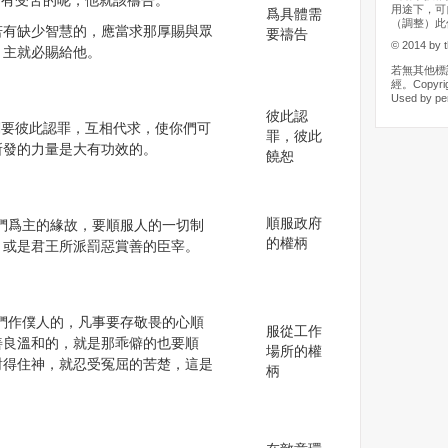
中間有受苦的呢，他就該禱告。
用途下，可
爲具體需
（調整）此
間若有缺少智慧的，應當求那厚賜與眾
要禱告
© 2014 by t
，主就必賜給他。
若無其他標
經。Copyrigh
Used by pe
彼此認
你們要彼此認罪，互相代求，使你們可
罪，彼此
所發的力量是大有功效的。
饒恕
順服政府
4 你們爲主的緣故，要順服人的一切制
的權柄
，或是君王所派罰惡賞善的臣宰。
9 你們作僕人的，凡事要存敬畏的心順
服從工作
善良溫和的，就是那乖僻的也要順
場所的權
對得住神，就忍受冤屈的苦楚，這是
柄