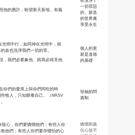
在潔淨了
一切罪惡
我們照他的應許，盼望新天新地，有義
的、新造
的世界裏
享受永生
們若在光明中行，如同神在光明中，就
個人的更
穌的血也洗淨我們一切的罪。
新是道德
若顯現，我們必要象他、因爲必得見他
的基礎
人在你們的愛席上與你們同吃的時
領袖的問
作牧人，只知餵養自己。（NRSV
責制
）。
憐憫和責
些人存疑心，你們要憐憫他們；有些人你
任心並不
搭救他們；有些人你們要存懼怕的心