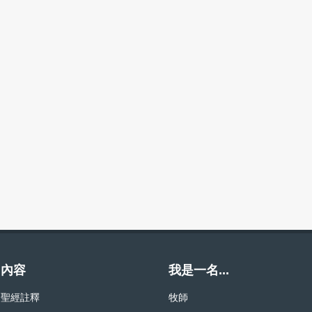
內容
我是一名...
聖經註釋
牧師