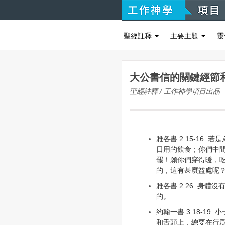
聖經註釋
主要主題
靈
大公書信的關鍵經節
聖經註釋 / 工作神學項目出品
雅各書 2:15-16
日用的飲食；你們中
罷！願你們穿得暖，
的，這有甚麼益處呢
雅各書 2:26 身體
的。
约翰一書 3:18-1
和舌頭上，總要在行