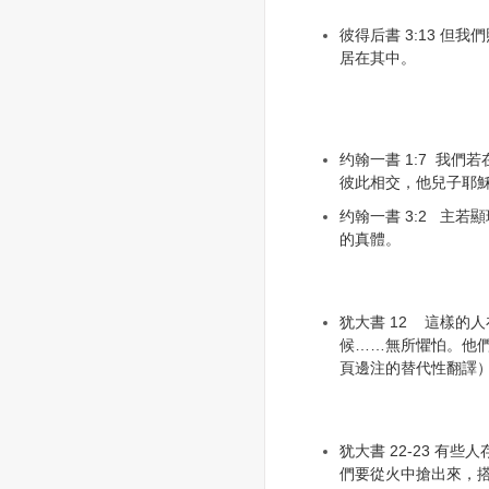
彼得后書 3:13 但
居在其中。
约翰一書 1:7 我
彼此相交，他兒子耶
约翰一書 3:2 主
的真體。
犹大書 12 這樣的
候……無所懼怕。他們
頁邊注的替代性翻譯
犹大書 22-23 有
們要從火中搶出來，