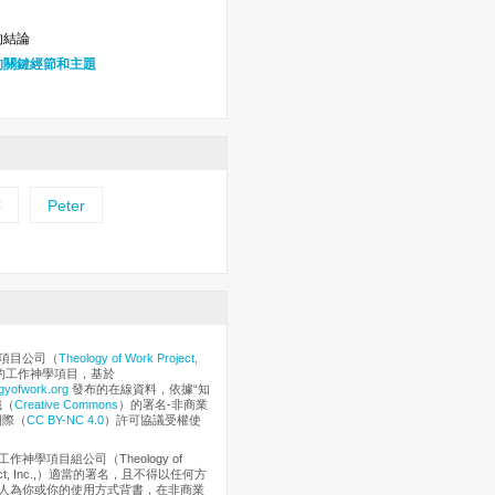
的結論
的關鍵經節和主題
書
Peter
項目公司（
Theology of Work Project,
的工作神學項目，基於
gyofwork.org
發布的在線資料，依據“知
織（
Creative Commons
）的署名-非商業
國際（
CC BY-NC 4.0
）許可協議受權使
作神學項目組公司（Theology of
oject, Inc.,）適當的署名，且不得以任何方
人為你或你的使用方式背書，在非商業