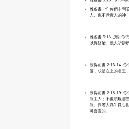
雅各書 5:13 你們
雅各書 1:5 你們中
人、也不斥責人的神
雅各書 5:16 所以
以得醫治。義人祈禱
彼得前書 2:13-1
度，或是在上的君王
彼得前書 2:18-1
服主人；不但順服那
服。倘若人爲叫良心
可喜愛的。