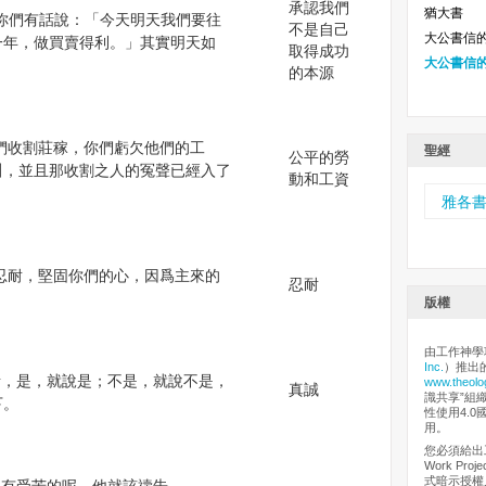
承認我們
猶大書
 嗐！你們有話說：「今天明天我們要往
不是自己
大公書信
一年，做買賣得利。」其實明天如
取得成功
大公書信
的本源
給你們收割莊稼，你們虧欠他們的工
聖經
公平的勞
叫，並且那收割之人的冤聲已經入了
動和工資
雅各
也當忍耐，堅固你們的心，因爲主來的
忍耐
版權
由工作神學
Inc.
）推出
說話，是，就說是；不是，就說不是，
www.theolo
真誠
識共享”組
下。
性使用4.0
用。
您必須給出工
Work Pr
式暗示授權