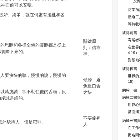
投資
在神面前可以安穩。
商業預測
處有嫉妒、紛爭，就在何處有擾亂和各
壓迫工人
等待收穫
彼得前書
寄居者和
關鍵原
美善的恩賜和各樣全備的賞賜都是從上
則：信靠
在世界
那裏降下來的。
4:19）
神。
對領袖
彼得後書
們各人要快快的聽，慢慢的說，慢慢的
世界的
傾聽，避
18)
免逞口舌
約翰一書
人自以爲虔誠，卻不勒住他的舌頭，反
之快
約翰二書
的虔誠是虛的。
用愛心
當面溝
不要偏袒
約翰三書
若按外貌待人，便是犯罪。
人
在工作
提名問