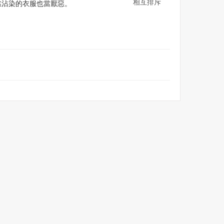
相互排斥
慾沾染的衣服也當厭惡。