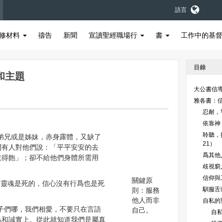
語言
修材料
禱告
新聞
宣讀聖經職場行
書
工作中的基
目錄
和主題
大公書信
雅各書：
忍耐，
依靠神（
聆聽，
 若是弟兄或是姊妹，赤身露體，又缺了
21）
間有人對他們說：「平平安安的去
爲其他
吃得飽」；卻不給他們身體所需用
歧視窮
？
信仰與工
關鍵原
沒有靈魂是死的，信心沒有行爲也是死
馴服舌頭
則：服務
他人而非
自私的野
9 小子們哪，我們相愛，不要只在言語
自己。
自私
爲和誠實上。從此就知道我們是屬真