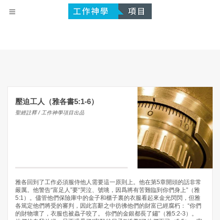
壓迫工人（雅各書5:1-6）
聖經註釋 / 工作神學項目出品
雅各回到了工作必須服侍他人需要這一原則上。他在第5章開頭的話非常
嚴厲。他警告“富足人”要“哭泣、號咷，因爲將有苦難臨到你們身上”（雅
5:1）。儘管他們保險庫中的金子和櫃子裏的衣服看起來金光閃閃，但雅
各篤定他們將受的審判，因此言辭之中彷彿他們的財富已經腐朽： “你們
的財物壞了，衣服也被蟲子咬了。 你們的金銀都長了鏽”（雅5:2-3）。