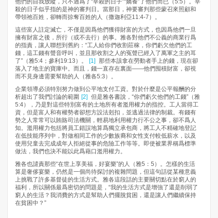
他們的自我放縱，只不過爲了“宰殺的日子”“嬌養”了他們而已（5:5）。宰
殺的日子似乎指的是神的審判日。當那日，神要審判那些蒙召來照顧和
帶領祂百姓，卻轉而掠奪百姓的人（撒迦利亞11:4-7）。
這些富人註定滅亡，不僅是因爲他們獲得財富的方式，也因爲他們一旦
擁有財富之後，所行（或不去行）的事。雅各對他們不公義的商業行爲
的指責，讓人聯想到舊約：“工人給你們收割莊稼，你們虧欠他們的工
錢，這工錢有聲音呼叫，並且那收割之人的冤聲已經入了萬軍之主的耳
了”（雅5:4；參利19:13）。
[1]
那些本該拿在勞動者手上的錢，現在卻
落入了地主的寶庫中。而且，錢一直存在裏面——他們囤積財富，卻視
而不見身邊需要幫助的人（雅各5:3）。
企業領導必須特別努力做到公平地支付工資。對於什麼是公平報酬的分
析超出了我們討論的範圍
[2]
但是雅各書說，“你們虧欠他們的工錢”（雅
5:4），乃是對這些特別富有的土地所有者濫用權力的指控。工人當得工
資，但是富人和有權勢者卻想方設法剋扣，並逃過法律的制裁。有錢有
勢之人常常可以賄賂司法機關，輕易地利用權力行不公之事，卻不爲人
知。濫用權力包括將員工錯誤地算爲獨立承包商，將工人不精確地登記
在低技能序列中，對做相同工作的少數族裔和女性支付較低薪水，以及
使用兒童去完成成年人拒絕從事的危險工作等等。即使被業界稱爲標準
做法，我們也決不能以此爲藉口濫用權力。
雅各也譴責那些“在世上享美福，好宴樂”的人（雅5：5）。怎樣的生活
算是奢侈宴樂，仍然是一個尚待探討的複雜問題，但這句話從某種意義
上挑戰了許多基督徒的生活方式。雅各這段話的主要關切點在於窮人的
福利，所以關係最爲密切的問題是，“我的生活方式是增強了還是削弱了
窮人的生活？我消費的方式是幫助人們擺脫貧困，還是讓人們繼續保持
在貧困中？”