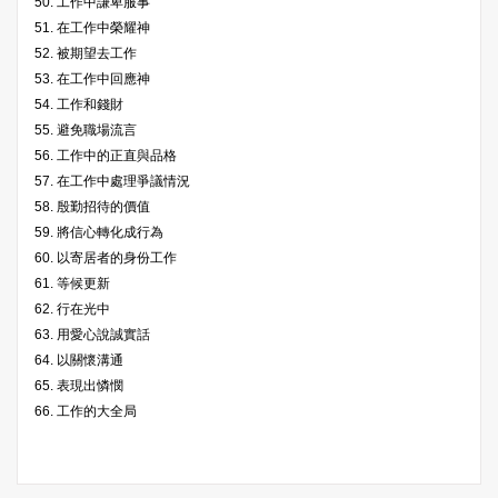
50. 工作中謙卑服事
51. 在工作中榮耀神
52. 被期望去工作
53. 在工作中回應神
54. 工作和錢財
55. 避免職場流言
56. 工作中的正直與品格
57. 在工作中處理爭議情況
58. 殷勤招待的價值
59. 將信心轉化成行為
60. 以寄居者的身份工作
61. 等候更新
62. 行在光中
63. 用愛心說誠實話
64. 以關懷溝通
65. 表現出憐憫
66. 工作的大全局