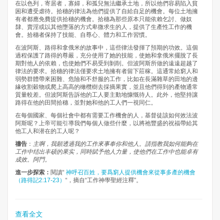
在以色列，寄居者，寡婦，和孤兒無法繼承土地，所以他們容易陷入貧
困和遭受虐待。拾穗的律法為他們提供了自給自足的機會。每位土地擁
有者都應免費提供拾穗的機會。拾穗為那些原本只能依賴乞討、做奴
隸、賣淫或以其他墮落的方式卑微求生的人，提供了生產性工作的機
會。拾穗者保持了技能、自尊心、體力和工作習慣。
在波阿斯、路得和拿俄米的故事中，這些律法發揮了預期的功效。這個
過程保護了路得的尊嚴，充分使用了她的技能，使她和拿俄米擺脫了長
期對他人的依賴，也使她們不易受到剝削。但波阿斯所做的遠遠超越了
律法的要求。拾穗的律法僅要求土地擁有者留下莊稼。這通常給窮人和
弱勢群體帶來困難、危險和不舒服的工作，比如在長滿雜草的田地的邊
緣收割穀物或爬上高高的橄欖樹去採摘果實，並且他們得到的產物通常
質量較差。但波阿斯告訴他的工人要主動地慷慨待人。此外，他堅持讓
路得在他的田間拾穗，並對她和他的工人們一視同仁。
在每個國家、每個社會中都有需要工作機會的人，基督徒該如何效法波
阿斯呢？上帝可能引導我們每個人做些什麼，以將祂豐盛的祝福帶給其
他工人和潜在的工人呢？
禱告
：
主啊，我願透過我的工作來事奉你和他人。請指教我如何能夠在
工作中结出丰硕的果实，同時賦予他人力量，使他們在工作中也能卓有
成效。阿門。
進一步探索：
閱讀“
神呼召百姓，要爲窮人提供機會來從事多產的機會
（路得記2:17-23）
“，摘自“工作神學聖經注釋”。
查看全文