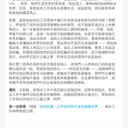
1:6）。然而，我們不是世界的受害者，而是僕人，要將神的祝福帶給全
世界。於是，基督徒的工作就是在異鄉生活，祝福當地，直到基督再來
恢復他的國度爲止。
那麼，基督徒如何在工作環境中履行作為寄居者和祭司的呼召呢？實際
上，即使爲了得到你認爲理應屬於你的東西，也不能隨意違反在上有權
柄的人。你一定會發現有時不能得到自己應得的報償 —— 升職、加薪、
帶窗戶的辦公室，或者一份相當不錯的醫療保險。你甚至可能發現僱主
有意欺騙你，強迫你加班，或因上司的錯誤而懲罰你。通過有限度的欺
騙僱主來彌補你所受到的欺壓，看起來似乎是符合道德的事 —— 譬如裝
病請假，將私人用品計入公司賬單，或在上班時間偷懶。事實上你說謊
或欺騙，想要抵消因他們的謊言或欺騙所造成的損失，並不能減輕你的
惡行。你的呼召是行公義之事，即使在惡劣的環境中也是如此。
爲什麼？因爲作爲祭司的天職是祝福人，若我們一心捍衛自己的利益就
難以做到這一點。聖經其他的部分 —— 特別是先知書 —— 強調神呼召
我們去抵抗壓迫和非法的權柄。順服並不總意味着服從。我們可以像耶
穌那樣公開地不服從，卻接受後果來順服權柄。在這裏和整封信中，彼
得幾乎單單地將我們引向以基督的自我犧牲為榜樣。
禱告
：主耶穌，當我在工作中受試探以惡報惡時，請幫助我抵抗。當我
在工作中被呼召抵抗壓迫性權柄時，請賜我恩典和力量去行。幫助我在
工作和任何地方行公義之事。阿們。
進一步探索
：閱讀「
彼得前書：以寄居的祭司身份服務世界
」，摘自工
作神學聖經注釋。