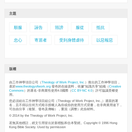
主題
順服
誣告
毀謗
服從
抵抗
忠心
寄居者
受到身體虐待
以惡報惡
版權
由工作神學項目公司（
Theology of Work Project, Inc.
）推出的工作神學項目，
基於
www.theologyofwork.org
發布的在線資料，依據“知識共享”組織（
Creative
Commons
）的署名-非商業性使用4.0國際（
CC BY-NC 4.0
）許可協議受權使
用。
您必須給出工作神學項目組公司（Theology of Work Project, Inc.,）適當的署
名，且不得以任何方式暗示授權人為你或你的使用方式背書，在非商業用途下，
可自由分享（複製、發布及傳輸），重混（調整）此份材料。
© 2014 by the Theology of Work Project, Inc.
若無其他標註，經文引用皆出於新標點和合本聖經。Copyright © 1996 Hong
Kong Bible Society. Used by permission