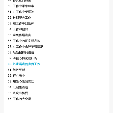
49. 你真正的職業
50. 工作中謙卑服事
51. 在工作中榮耀神
52. 被期望去工作
53. 在工作中回應神
54. 工作和錢財
55. 避免職場流言
56. 工作中的正直與品格
57. 在工作中處理爭議情況
58. 殷勤招待的價值
59. 將信心轉化成行為
60. 以寄居者的身份工作
61. 等候更新
62. 行在光中
63. 用愛心說誠實話
64. 以關懷溝通
65. 表現出憐憫
66. 工作的大全局