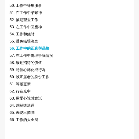
50. 工作中謙卑服事
51. 在工作中榮耀神
52. 被期望去工作
53. 在工作中回應神
54. 工作和錢財
55. 避免職場流言
56. 工作中的正直與品格
57. 在工作中處理爭議情況
58. 殷勤招待的價值
59. 將信心轉化成行為
60. 以寄居者的身份工作
61. 等候更新
62. 行在光中
63. 用愛心說誠實話
64. 以關懷溝通
65. 表現出憐憫
66. 工作的大全局