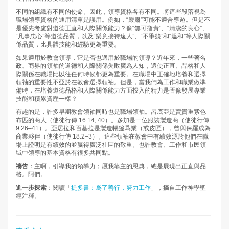
不同的組織有不同的使命。因此，領導資格各有不同。將這些段落視為
職場領導資格的通用清單是誤用。例如，“嚴肅”可能不適合導遊。但是不
是優先考慮對道德正直和人際關係能力？像“無可指責”、“清潔的良心”、
“凡事忠心”等道德品質，以及“樂意接待遠人”、“不爭競”和“溫和”等人際關
係品質，比具體技能和經驗更為重要。
如果適用於教會領導，它是否也適用於職場的領導？近年來，一些著名
政、商界的領袖的道德和人際關係失敗廣為人知，這使正直、品格和人
際關係在職場比以往任何時候都更為重要。在職場中正確地培養和選擇
領袖的重要性不亞於在教會選擇領袖。但是，當我們為工作和職業做準
備時，在培養道德品格和人際關係能力方面投入的精力是否像發展專業
技能和積累資歷一樣？
有趣的是，許多早期教會領袖同時也是職場領袖。呂底亞是賣貴重紫色
布匹的商人（使徒行傳 16:14, 40）。多加是一位服裝製造商（使徒行傳
9:26–41）。亞居拉和百基拉是製造帳篷爲業（或皮匠），曾與保羅成為
商業夥伴（使徒行傳 18:2–3）。這些領袖在教會中有績效源於他們在職
場上證明是有績效的並贏得廣泛社區的敬重。也許教會、工作和市民領
域中領導的基本資格有很多共同點。
禱告
：主啊，引導我的領導力；愿我靠主的恩典，總是展現出正直與品
格。阿們。
進一步探索
：閱讀「
提多書：爲了善行，努力工作
」，摘自工作神學聖
經注釋。