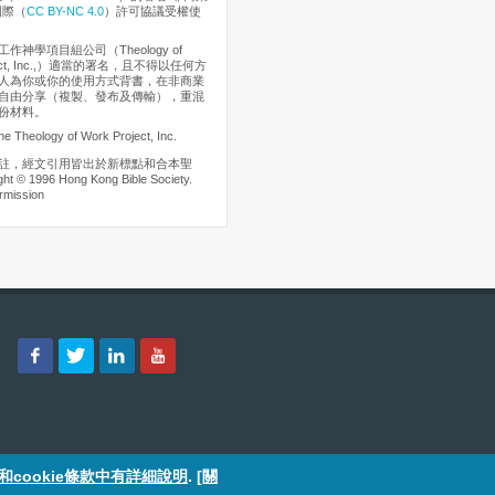
國際（
CC BY-NC 4.0
）許可協議受權使
作神學項目組公司（Theology of
oject, Inc.,）適當的署名，且不得以任何方
人為你或你的使用方式背書，在非商業
自由分享（複製、發布及傳輸），重混
份材料。
he Theology of Work Project, Inc.
註，經文引用皆出於新標點和合本聖
t © 1996 Hong Kong Bible Society.
rmission
cookie條款中有詳細說明
.
[關