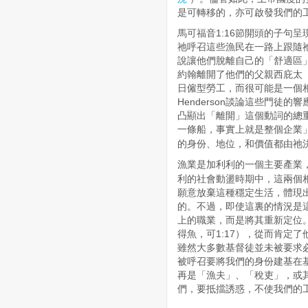
是可轉移的，亦可啟發我們的
馬可福音1:16節開頭的子句
祂呼召這些漁民在一路上跟隨
說讓他們脫離自己的「舒適區
約翰離開了他們的父親西庇太「
日僱型勞工，而很可能是一個相當
Henderson談論這些門徒
凸顯出「離開」這個動詞的總
一條船，事實上就是整個企業
的身份、地位，和價值都由祂
漁業是加利利的一個主要產業
利的社會動盪時期中，這兩個
願意放棄這種穩定生活，體現
的。不過，即使這裏的情況是
上的職業，而是將其重新定位
得魚，可1:17），從而肯定
雖然大多數基督徒並未被要求
被呼召要將我們的身份建基在
再是「漁夫」、「稅吏」，或
們，要抵擋誘惑，不使我們的