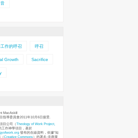
福音
變工作的呼召
呼召
ual Growth
Sacrifice
y
 MacAskill
指導委員會2011年10月6日接受.
項目公司（
Theology of Work Project,
的工作神學項目，基於
gyofwork.org
發布的在線資料，依據“知
織（
Creative Commons
）的署名-非商業