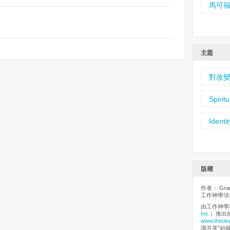
馬可
主題
對改
Spirit
Identit
版權
作者： Grant
工作神學項目
由工作神學
Inc.
）推出
www.theolo
識共享”組