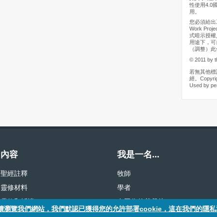
性使用4.0
用。
您必須給出工
Work Pr
式暗示授權
用途下，可
（調整）此
© 2011 by t
若無其他標
經。Copyrigh
Used by pe
內容
我是一名...
聖經註釋
牧師
靈修材料
學者
靈修和祈禱
有工作的基督徒
繼續瀏覽我們網站，我們默認已獲得您的允許部署cookie，這在我們的隱私和