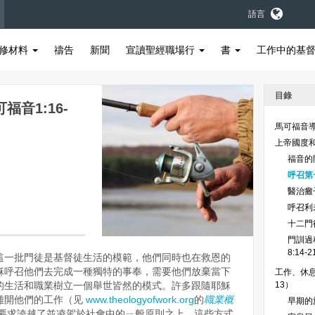
語言
修材料
禱告
新聞
宣讀聖經職場行
書
工作中的基
目錄
音1:16-
馬可福音
上帝國度和門
福音的開
呼召第
醫治癱子
呼召利未
十二門徒
門訓過程（
8:14-
這一批門徒是基督徒生活的模範，他們同時也在救恩的
穌呼召他們去完成一種獨特的事奉，需要他們放棄當下
工作、休息
的生活和職業樹立一個舉世皆然的模式。許多跟隨耶穌
13）
離開他們的工作（见
www.theologyofwork.org
的
職業概
早期的旅
要求誇越了並凌駕於社會中的ㄧ般原則之上，這些方式