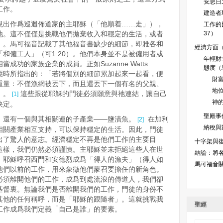
安息日之
工作。
建造者
呈現出作爲巡迴佈道家的主耶穌（「他順着……走」），
工作的比
祂。這不僅僅是挑戰他們拋棄收入和穩定的生活，或者
37）
」。
馬可福音記載了其他福音書缺少的細節，即雅各和
經濟方面（
和僱工人」（可1:20）。他們本身並不是被僱用者或
年輕財
成功的家族企業的成員。正如Suzanne Watts
態度（馬
的響應時所指出的：「若將個別的細節累加起來一起看，便
財富
重量：不僅漁網被丟下，而且還丟下一個有名的父親、
地位
」。
這些跟從耶穌的門徒必須願意與祂連結，讓自己
[1]
神的
決定。
聖殿事件
，還有一個與其相關連的子產業——鹽漬魚。
在加利
[2]
納稅與凱
相關產業相互支持，可以保持穩定的生活。因此，門徒
出了驚人的意志。經濟穩定不再是他們工作的主要目
十字架與復活
這樣，我們仍然必須謹慎。主耶穌並未拒絕這些人在世
結論：將
。耶穌呼召西門和安德烈成爲「得人的漁夫」（得人如
馬可福音
了他們以前的工作，用來象徵他們蒙召要擔任的新角色。
必須離開他們的工作，成爲到處流浪的傳道人，我們卻
基督裏。無論我們是否離開我們的工作，門徒的身份不
其他的任何稱呼，而是「耶穌的跟隨者」。這就挑戰我
聖經
工作成爲我們定義「自己是誰」的要素。