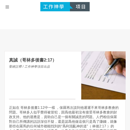
真誠（哥林多後書2:17）
聖經註釋 / 工作神學項目出品
正如在 哥林多後書1:12中一樣 ，保羅再次談到他遲遲不來哥林多教會的
問題。哥林多人似乎覺得被冒犯，因爲他最初沒有接受哥林多教會的財
政支持。他的迴應是，資助自己是一個有關誠意的問題。人們相信保羅
對自己所傳講的話語深信不疑，還是認爲他做這個只是爲了賺錢，就像
那些在羅馬的任何城市都能找到的“爲利混亂神的道”（ 林後2:17 ）的