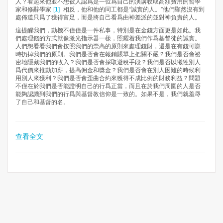
人？看起來他並不想被人認爲是一位爲自己的演講收取高額費用的哲學
家和修辭學家
[1]
相反，他和他的同工都是“誠實的人。”他們顯然沒有到
處佈道只爲了獲得富足，而是將自己看爲由神差派的並對神負責的人。
這提醒我們，動機不僅僅是一件私事，特別是在金錢方面更是如此。我
們處理錢的方式就像激光指示器一樣，照耀着我們作爲基督徒的誠實。
人們想看看我們會按照我們的崇高的原則來處理錢財，還是在有錢可賺
時扔掉我們的原則。我們是否會在報銷賬單上把關不嚴？我們是否會祕
密地隱藏我們的收入？我們是否會採取避稅手段？我們是否以犧牲別人
爲代價來推動加薪，提高佣金和獎金？我們是否會在別人困難的時候利
用別人來獲利？我們是否會歪曲合約來獲得不成比例的財務利益？問題
不僅在於我們是否能證明自己的行爲正當，而且在於我們周圍的人是否
能夠認識到我們的行爲與基督教信仰是一致的。如果不是，我們就羞辱
了自己和基督的名。
查看全文