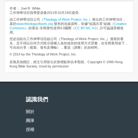
作者： Joel R. White
工作神學項目指導委員會2011年10月19日接受.
由工作神學項目公司（
Theology of Work Project, Inc.
）推出的工作神學項目，
基於
www.theologyofwork.org
發布的在線資料，依據“知識共享”組織（
Creative
Commons
）的署名-非商業性使用4.0國際（
CC BY-NC 4.0
）許可協議受權使
用。
您必須給出工作神學項目組公司（Theology of Work Project, Inc.,）適當的署
名，且不得以任何方式暗示授權人為你或你的使用方式背書，在非商業用途下，
可自由分享（複製、發布及傳輸），重混（調整）此份材料。
© 2014 by the Theology of Work Project, Inc.
若無其他標註，經文引用皆出於新標點和合本聖經。Copyright © 1996 Hong
Kong Bible Society. Used by permission
認識我們
關於
團隊
授權