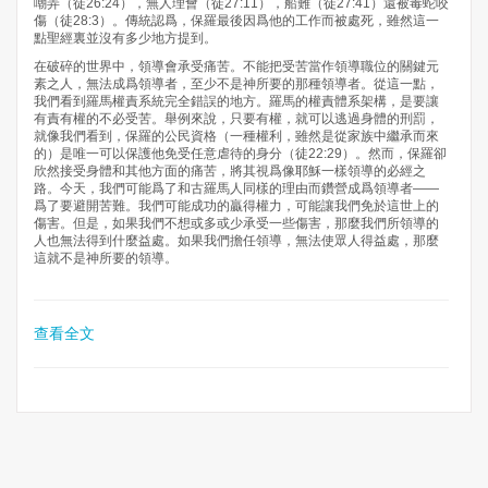
嘲弄（徒26:24），無人理會（徒27:11），船難（徒27:41）還被毒蛇咬
傷（徒28:3）。傳統認爲，保羅最後因爲他的工作而被處死，雖然這一
點聖經裏並沒有多少地方提到。
在破碎的世界中，領導會承受痛苦。不能把受苦當作領導職位的關鍵元
素之人，無法成爲領導者，至少不是神所要的那種領導者。從這一點，
我們看到羅馬權責系統完全錯誤的地方。羅馬的權責體系架構，是要讓
有責有權的不必受苦。舉例來說，只要有權，就可以逃過身體的刑罰，
就像我們看到，保羅的公民資格（一種權利，雖然是從家族中繼承而來
的）是唯一可以保護他免受任意虐待的身分（徒22:29）。然而，保羅卻
欣然接受身體和其他方面的痛苦，將其視爲像耶穌一樣領導的必經之
路。今天，我們可能爲了和古羅馬人同樣的理由而鑽營成爲領導者——
爲了要避開苦難。我們可能成功的贏得權力，可能讓我們免於這世上的
傷害。但是，如果我們不想或多或少承受一些傷害，那麼我們所領導的
人也無法得到什麼益處。如果我們擔任領導，無法使眾人得益處，那麼
這就不是神所要的領導。
查看全文