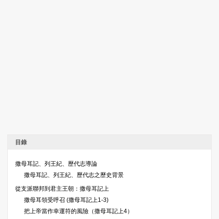
目錄
撒母耳記、列王紀、歷代志導論
撒母耳記、列王紀、歷代志之歷史背景
從支派聯邦到君主王朝：撒母耳記上
撒母耳領受呼召 (撒母耳記上1-3)
把上帝當作幸運符的風險（撒母耳記上4）