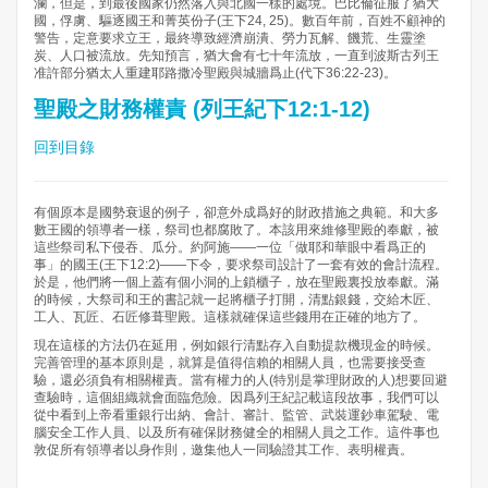
瀾，但是，到最後國家仍然落入與北國一樣的處境。巴比倫征服了猶大
國，俘虜、驅逐國王和菁英份子(王下24, 25)。數百年前，百姓不顧神的
警告，定意要求立王，最終導致經濟崩潰、勞力瓦解、饑荒、生靈塗
炭、人口被流放。先知預言，猶大會有七十年流放，一直到波斯古列王
准許部分猶太人重建耶路撒冷聖殿與城牆爲止(代下36:22-23)。
聖殿之財務權責 (列王紀下12:1-12)
回到目錄
有個原本是國勢衰退的例子，卻意外成爲好的財政措施之典範。和大多
數王國的領導者一樣，祭司也都腐敗了。本該用來維修聖殿的奉獻，被
這些祭司私下侵吞、瓜分。約阿施——一位「做耶和華眼中看爲正的
事」的國王(王下12:2)——下令，要求祭司設計了一套有效的會計流程。
於是，他們將一個上蓋有個小洞的上鎖櫃子，放在聖殿裏投放奉獻。滿
的時候，大祭司和王的書記就一起將櫃子打開，清點銀錢，交給木匠、
工人、瓦匠、石匠修葺聖殿。這樣就確保這些錢用在正確的地方了。
現在這樣的方法仍在延用，例如銀行清點存入自動提款機現金的時候。
完善管理的基本原則是，就算是值得信賴的相關人員，也需要接受查
驗，還必須負有相關權責。當有權力的人(特別是掌理財政的人)想要回避
查驗時，這個組織就會面臨危險。因爲列王紀記載這段故事，我們可以
從中看到上帝看重銀行出納、會計、審計、監管、武裝運鈔車駕駛、電
腦安全工作人員、以及所有確保財務健全的相關人員之工作。這件事也
敦促所有領導者以身作則，邀集他人一同驗證其工作、表明權責。