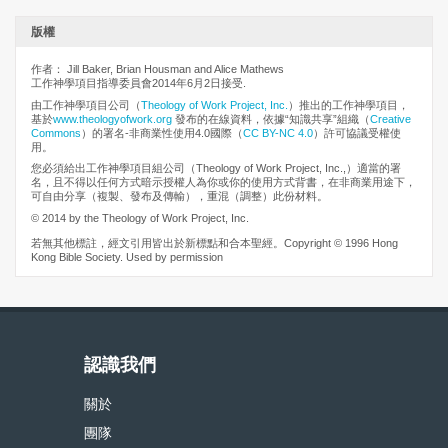
版權
作者： Jill Baker, Brian Housman and Alice Mathews
工作神學項目指導委員會2014年6月2日接受.
由工作神學項目公司（
Theology of Work Project, Inc.
）推出的工作神學項目，
基於
www.theologyofwork.org
發布的在線資料，依據“知識共享”組織（
Creative
Commons
）的署名-非商業性使用4.0國際（
CC BY-NC 4.0
）許可協議受權使
用。
您必須給出工作神學項目組公司（Theology of Work Project, Inc.,）適當的署
名，且不得以任何方式暗示授權人為你或你的使用方式背書，在非商業用途下，
可自由分享（複製、發布及傳輸），重混（調整）此份材料。
© 2014 by the Theology of Work Project, Inc.
若無其他標註，經文引用皆出於新標點和合本聖經。Copyright © 1996 Hong
Kong Bible Society. Used by permission
認識我們
關於
團隊