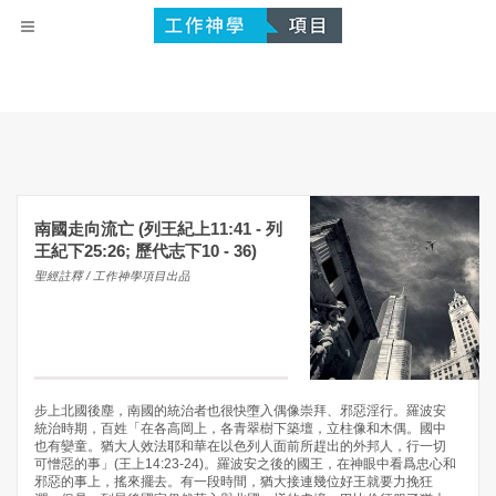
南國走向流亡 (列王紀上11:41 - 列
王紀下25:26; 歷代志下10 - 36)
聖經註釋 / 工作神學項目出品
步上北國後塵，南國的統治者也很快墮入偶像崇拜、邪惡淫行。羅波安
統治時期，百姓「在各高岡上，各青翠樹下築壇，立柱像和木偶。國中
也有孌童。猶大人效法耶和華在以色列人面前所趕出的外邦人，行一切
可憎惡的事」(王上14:23-24)。羅波安之後的國王，在神眼中看爲忠心和
邪惡的事上，搖來擺去。有一段時間，猶大接連幾位好王就要力挽狂