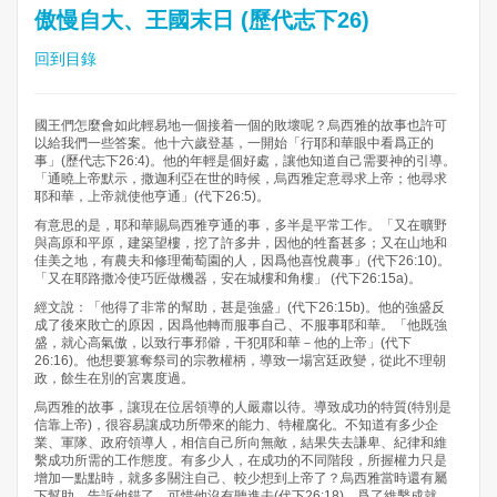
傲慢自大、王國末日 (歷代志下26)
回到目錄
國王們怎麼會如此輕易地一個接着一個的敗壞呢？烏西雅的故事也許可
以給我們一些答案。他十六歲登基，一開始「行耶和華眼中看爲正的
事」(歷代志下26:4)。他的年輕是個好處，讓他知道自己需要神的引導。
「通曉上帝默示，撒迦利亞在世的時候，烏西雅定意尋求上帝；他尋求
耶和華，上帝就使他亨通」(代下26:5)。
有意思的是，耶和華賜烏西雅亨通的事，多半是平常工作。「又在曠野
與高原和平原，建築望樓，挖了許多井，因他的牲畜甚多；又在山地和
佳美之地，有農夫和修理葡萄園的人，因爲他喜悅農事」(代下26:10)。
「又在耶路撒冷使巧匠做機器，安在城樓和角樓」 (代下26:15a)。
經文說：「他得了非常的幫助，甚是強盛」(代下26:15b)。他的強盛反
成了後來敗亡的原因，因爲他轉而服事自己、不服事耶和華。「他既強
盛，就心高氣傲，以致行事邪僻，干犯耶和華－他的上帝」(代下
26:16)。他想要篡奪祭司的宗教權柄，導致一場宮廷政變，從此不理朝
政，餘生在別的宮裏度過。
烏西雅的故事，讓現在位居領導的人嚴肅以待。導致成功的特質(特別是
信靠上帝)，很容易讓成功所帶來的能力、特權腐化。不知道有多少企
業、軍隊、政府領導人，相信自己所向無敵，結果失去謙卑、紀律和維
繫成功所需的工作態度。有多少人，在成功的不同階段，所握權力只是
增加一點點時，就多多關注自己、較少想到上帝了？烏西雅當時還有屬
下幫助，告訴他錯了，可惜他沒有聽進去(代下26:18)。爲了維繫成就，