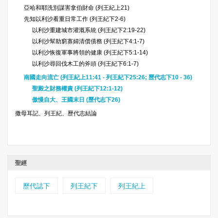
亞哈和耶洗別謀害拿伯財命 (列王紀上21)
先知以利沙看重日常工作 (列王紀下2-6)
以利沙重建城市灌溉系統 (列王紀下2:19-22)
以利沙幫助窮寡婦清償債務 (列王紀下4:1-7)
以利沙恢復軍事將領的健康 (列王紀下5:1-14)
以利沙尋回伐木工的斧頭 (列王紀下6:1-7)
南國走向流亡 (列王紀上11:41 - 列王紀下25:26; 歷代志下10 - 36)
聖殿之財務權責 (列王紀下12:1-12)
傲慢自大、王國末日 (歷代志下26)
撒母耳記、列王紀、歷代志結論
聖經
歷代誌下
列王紀下
列王紀上