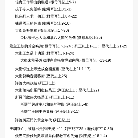
信實工作帶出的機運 (撒母耳記上5-7)
孩子令人失望時 (撒母耳記上8:1-3)
以色列人求一個王 (撒母耳記上8:4-22)
揀選國王的任務 (撒母耳記上9-16)
大衛高升掌權 (撒母耳記上17-30)
亞比該平息大衛和拿八之間的危機 (撒母耳記上25)
君主王朝的黃金時期: 撒母耳記下1-24；列王紀上1-11； 歷代志上 21-25
大衛王之是非功過 (撒母耳記下1-24)
大衛未能妥善處理家庭衝突導致內戰 (撒母耳記下13-19)
大衛悖逆上帝造成全國瘟疫 (歷代志上21:1-17)
大衛贊助音樂藝術 (歷代志上25)
評論大衛政績 (列王紀上)
大衛預備所羅門繼任爲王 (列王紀上1；歷代志上22)
所羅門繼任大衛爲王 (列王紀上1-11)
所羅門興建主耶和華的聖殿 (列王紀上5-8)
所羅門王國中央集權 (列王紀上9-11)
評論所羅門的黃金年代 (列王紀上)
王朝衰亡、被擄出走(列王紀上11-列王紀下25；歷代志下10-36)
俄巴底潛伏於敗壞體系內拯救百名先知 (列王紀上18:1-4)