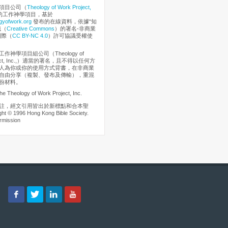
項目公司（
Theology of Work Project,
的工作神學項目，基於
gyofwork.org
發布的在線資料，依據“知
織（
Creative Commons
）的署名-非商業
國際（
CC BY-NC 4.0
）許可協議受權使
作神學項目組公司（Theology of
oject, Inc.,）適當的署名，且不得以任何方
人為你或你的使用方式背書，在非商業
自由分享（複製、發布及傳輸），重混
份材料。
he Theology of Work Project, Inc.
註，經文引用皆出於新標點和合本聖
t © 1996 Hong Kong Bible Society.
rmission