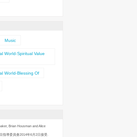
Music
al World-Spiritual Value
al World-Blessing Of
aker, Brian Housman and Alice
指導委員會2014年6月2日接受.