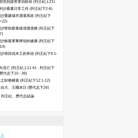
耶洗別謀害拿伯財命 (列王紀上21)
利沙看重日常工作 (列王紀下2-6)
沙重建城市灌溉系統 (列王紀下
9-22)
利沙幫助窮寡婦清償債務 (列王紀下
7)
利沙恢復軍事將領的健康 (列王紀下
-14)
沙尋回伐木工的斧頭 (列王紀下6:1-
流亡 (列王紀上11:41 - 列王紀下
; 歷代志下10 - 36)
之財務權責 (列王紀下12:1-12)
自大、王國末日 (歷代志下26)
、列王紀、歷代志結論
誌上