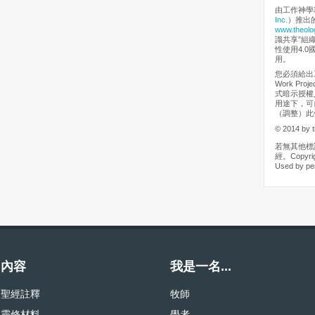
由工作神學
Inc.
）推出
www.theolo
識共享”組
性使用4.0
用。
您必須給出工
Work Pr
式暗示授權
用途下，可
（調整）此
© 2014 by t
若無其他標
經。Copyrigh
Used by pe
內容
我是一名...
聖經註釋
牧師
靈修材料
學者