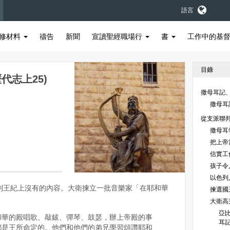
語言
修材料
禱告
新聞
宣讀聖經職場行
書
工作中的基
目錄
代志上25)
撒母耳記
撒母耳
從支派聯
撒母耳領
把上帝
信實工作
孩子令人
以色列人
列王紀上沒有的內容。大衛揀立一批音樂家「在耶和華
揀選國王
大衛高升
亞
和華的殿唱歌、敲鈸、彈琴、鼓瑟，辦上帝殿的事
耳記
都是王所命定的。他們和他們的弟兄學習頌讚耶和