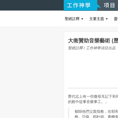
聖經註釋
主要主題
靈
大衛贊助音樂藝術 (歷
聖經註釋 / 工作神學項目出品
歷代志上有一些撒母耳記下和
的殿中從事音樂事工。」
都歸他們父親指教，在耶
務。亞薩、耶杜頓、希幔