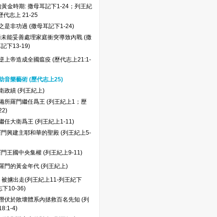
黃金時期: 撒母耳記下1-24；列王紀
歷代志上 21-25
是非功過 (撒母耳記下1-24)
衛未能妥善處理家庭衝突導致內戰 (撒
記下13-19)
上帝造成全國瘟疫 (歷代志上21:1-
助音樂藝術 (歷代志上25)
衛政績 (列王紀上)
備所羅門繼任爲王 (列王紀上1；歷
2)
任大衛爲王 (列王紀上1-11)
門興建主耶和華的聖殿 (列王紀上5-
門王國中央集權 (列王紀上9-11)
羅門的黃金年代 (列王紀上)
被擄出走(列王紀上11-列王紀下
下10-36)
潛伏於敗壞體系內拯救百名先知 (列
:1-4)