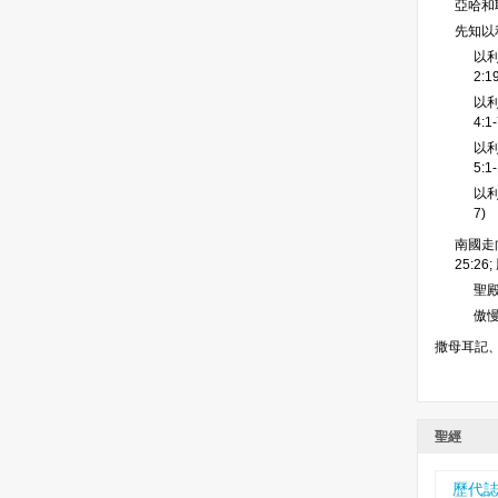
亞哈和
先知以
以利
2:1
以
4:1-
以
5:1
以利
7)
南國走向
25:26
聖殿
傲慢
撒母耳記
聖經
歷代