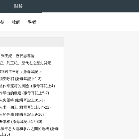
關於
督徒
牧師
學者
、列王紀、歷代志導論
記、列王紀、歷代志之歷史背景
邦到君主王朝：撒母耳記上
受呼召 (撒母耳記上1-3)
當作幸運符的風險（撒母耳記上4）
帶出的機運 (撒母耳記上5-7)
失望時 (撒母耳記上8:1-3)
求一個王 (撒母耳記上8:4-22)
的任務 (撒母耳記上9-16)
掌權 (撒母耳記上17-30)
比該平息大衛和拿八之間的危機 (撒母
上25)