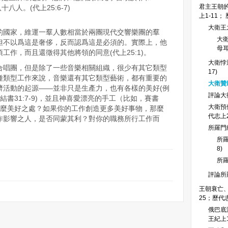
君主王朝的
人。(代上25:6-7)
上1-11； 
大衛王之
的國家，維運一羣人數相當於兩團現代交響樂團的羣
大
但不以爲這是奢侈，反而認爲這是必須的。實際上，他
母耳
工作，而且還徵得其他將領的同意(代上25:1)。
大衛悖逆
合唱團，但是除了一些音樂相關組織，很少有其它類型
17)
種類型工作來說，音樂還有其它類型藝術，都有重要的
大衛贊
濟活動的起源——並非只是生產力，也有各樣的美好(例
評論大
 以西結書31:7-9)，並且神喜愛漂亮的手工（比如，賽書
大衛預
有什麼美好之處？如果你的工作創造更多美好事物，那麼
代志上2
作影響之人，是否同蒙其利？對你的職務所行工作而
所羅門繼
所羅
8)
所羅
評論所
王朝衰亡、
25；歷代志
俄巴底
王紀上18