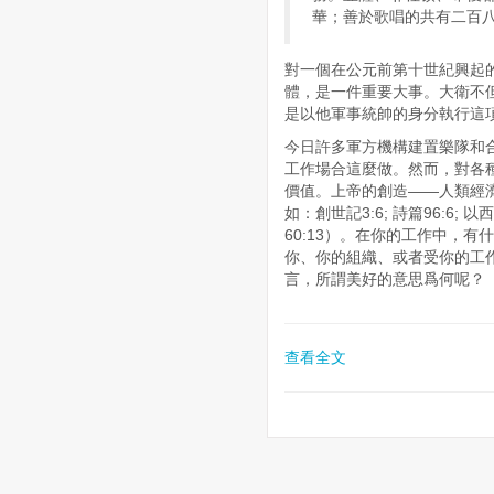
華；善於歌唱的共有二百八十八
對一個在公元前第十世紀興起
體，是一件重要大事。大衛不
是以他軍事統帥的身分執行這項
今日許多軍方機構建置樂隊和
工作場合這麼做。然而，對各
價值。上帝的創造——人類經
如：創世記3:6; 詩篇96:6;
60:13）。在你的工作中，
你、你的組織、或者受你的工
言，所謂美好的意思爲何呢？
查看全文