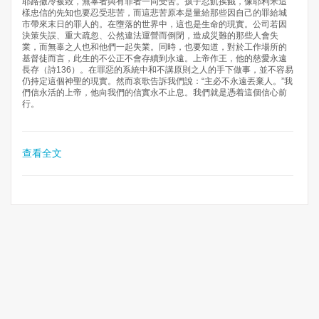
耶路撒冷被毀，無辜者與有罪者一同受苦。孩子忍飢挨餓，像耶利米這
樣忠信的先知也要忍受悲苦，而這悲苦原本是量給那些因自己的罪給城
市帶來末日的罪人的。在墮落的世界中，這也是生命的現實。公司若因
決策失誤、重大疏忽、公然違法運營而倒閉，造成災難的那些人會失
業，而無辜之人也和他們一起失業。同時，也要知道，對於工作場所的
基督徒而言，此生的不公正不會存續到永遠。上帝作王，他的慈愛永遠
長存（詩136）。在罪惡的系統中和不講原則之人的手下做事，並不容易
仍持定這個神聖的現實。然而哀歌告訴我們說：“主必不永遠丟棄人。”我
們信永活的上帝，他向我們的信實永不止息。我們就是憑着這個信心前
行。
查看全文