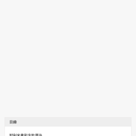
目錄
耶利米書和哀歌導論