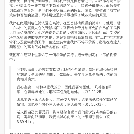
撤軍後，倖存者所剩無幾。而耶利米就是倖存者之一。耶路撒冷滿目瘡
痍，他周圍是一些在饑荒中苟延殘喘的人，目睹孩子被餓死，而假先知
則繼續誤導百姓，使他們不能明白上帝的旨意。哀歌一書描繪了城市的
荒蕪和百姓的絕望，同時用濃重的筆墨強調了城市荒蕪的原因。
我們在此看到這位詩人還在寫詩。在五首結構嚴謹的詩章中，他用了發
生在城中的震懾人心的殘殺場面，來描繪上帝是如何允許自己的子民因
大罪而受懲罰的。他的悲傷是深刻的，儘管如此，這位藝術家用受控的
詩體來描繪他那極度的悲傷。這是讓藝術服務於情感。對“工作”的討論通
常不涉及藝術家的工作，但這些詩章讓我們不得不承認，藝術在表達人
類經歷中的高山低谷時所具有的力度。
藝術家在絕望中也潛入了一個希望的音符，把未來鎖定在上帝的良善
中：
我想起這事，心裏就有指望：我們不至消滅，是出於耶和華諸般
的慈愛；是因他的憐憫，不知斷絕。每早晨這都是新的；你的誠
實極其廣大。
我心裏說：“耶和華是我的分；因此我要仰望他。”凡等候耶和
華，心裏尋求他的，耶和華必施恩給他。（哀3:21-25）
因爲主必不永遠丟棄人。主雖使人憂愁，還要照他諸般的慈愛發
憐憫。因他並不甘心使人受苦，使人憂愁（哀3:31-33）。
活人因自己的罪受罰，爲何發怨言呢？我們當深深考察自己的行
爲，再歸向耶和華。我們當誠心向天上的上帝舉手禱告（哀
3:39-41）。