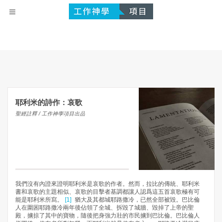
耶利米的詩作：哀歌
聖經註釋 / 工作神學項目出品
我們沒有內證來證明耶利米是哀歌的作者。然而，拉比的傳統、耶利米
書和哀歌的主題相似、哀歌的目擊者基調都讓人認爲這五首哀歌極有可
能是耶利米所寫。
[1]
猶大及其都城耶路撒冷，已然全部被毀。巴比倫
人在圍困耶路撒冷兩年後佔領了全城、拆毀了城牆、毀掉了上帝的聖
殿，擄掠了其中的寶物，隨後把身強力壯的市民擄到巴比倫。巴比倫人