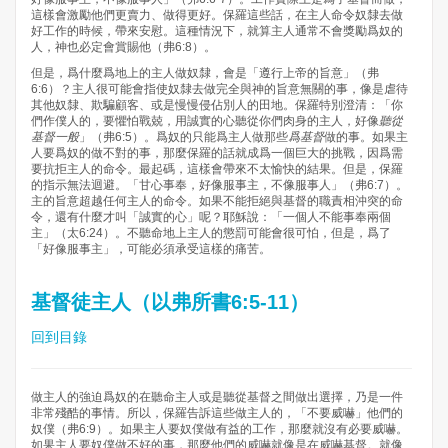
這樣會激勵他們更賣力、做得更好。保羅這些話，在主人命令奴隸去做
好工作的時候，帶來安慰。這種情況下，就算主人通常不會獎勵爲奴的
人，神也必定會賞賜他（弗6:8）。
但是，爲什麼爲地上的主人做奴隸，會是「遵行上帝的旨意」（弗
6:6）？主人很可能會指使奴隸去做完全與神的旨意無關的事，像是虐待
其他奴隸、欺騙顧客、或是慢慢侵佔別人的田地。保羅特別澄清：「你
們作僕人的，要懼怕戰兢，用誠實的心聽從你們肉身的主人，好像
聽從
基督一般
」（弗6:5）。爲奴的只能爲主人做那些
爲基督
做的事。如果主
人要爲奴的做不對的事，那麼保羅的話就成爲一個巨大的挑戰，因爲需
要抗拒主人的命令。最起碼，這樣會帶來不太愉快的結果。但是，保羅
的指示無法迴避。「甘心事奉，好像服事主，不像服事人」（弗6:7）。
主的旨意超越任何主人的命令。如果不能拒絕與基督的職責相沖突的命
令，還有什麼才叫「誠實的心」呢？耶穌說：「一個人不能事奉兩個
主」（太6:24）。不聽命地上主人的懲罰可能會很可怕，但是，爲了
「好像服事主」，可能必須承受這樣的痛苦。
基督徒主人（以弗所書6:5-11）
回到目錄
做主人的強迫爲奴的在聽命主人或是聽從基督之間做出選擇，乃是一件
非常殘酷的事情。所以，保羅告訴這些做主人的，「不要威嚇」他們的
奴僕（弗6:9）。如果主人要奴僕做有益的工作，那麼就沒有必要威嚇。
如果主人要奴僕做不好的事，那麼他們的威嚇就像是在威嚇基督。就像