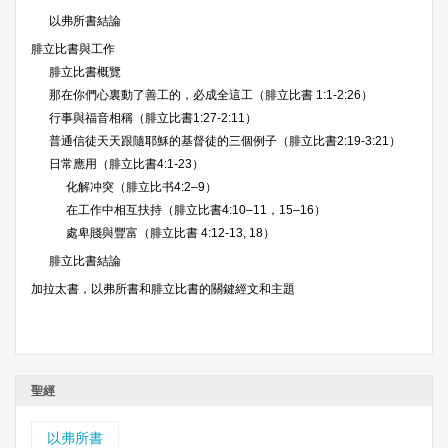
以弗所書結論
腓立比書與工作
腓立比書概覽
那在你們心裏動了善工的，必成全這工（腓立比書 1:1-2:26）
行事與福音相稱（腓立比書1:27-2:11）
普通信徒天天跟隨耶穌的基督徒的三個例子（腓立比書2:19-3:21）
日常應用（腓立比書4:1-23）
化解冲突（腓立比书4:2–9）
在工作中相互扶持（腓立比書4:10–11，15–16）
處卑賤與豐富（腓立比書 4:12-13, 18）
腓立比書結論
加拉太書，以弗所書和腓立比書的關鍵經文和主題
聖經
以弗所書