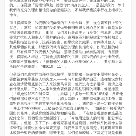
要我做這個對我是不公平的」和「要我做這件事，是違反神的心意
的。」保羅說「要懼怕戰兢...聽從你們肉身的主人」，是告訴我們，除非
我們有充分的理由相信要做的是錯誤的，不然我們應該奉行在上權柄的
命令。
而且保羅還說，我們聽我們肉身的主人命令時，要「從心裏遵行上帝的
旨意。」當然，如果我們受命要做些很明顯違反神心意的事（像是違反
聖經誡命或價值觀），那麼，我們遵行最高主人（基督）的原則，就是
要我們抗拒人類主人不屬神的命令。這兩個區別的關鍵常常在於知道，
如果抗拒這些命令，誰得到好處。如果抗命的結果，會保障其他人、或
其他羣體的利益，那麼我們就有強烈的理由抗拒命令。如果抗拒的結
果，只有保障了我們個人的利益，那麼這個理由就有點薄弱。有些情
況，保障他人權益，可能會損害我們的生涯、讓我們的生計付出代價。
保羅豪不猶豫地說：「倚賴他的大能大力作剛強的人」、「要穿戴上帝
所賜的全副軍裝」（弗6:10，11）。
但是我們也應當同情那些面臨抉擇，要麼順服一個確實不屬神的命令，
要麼被解僱承受個人損失之人——有時可能是我們自己。這種情況對於
處在經濟階層底部的工人來說更爲常見，他們沒有太多選擇，經濟上沒
有什麼支助。工作的人常常受命要做很多雜亂瑣碎的壞事，像是撒謊
（「跟她說我不在辦公室」），欺騙（「多放一瓶酒在16號桌，反正他
們醉成那樣也不會注意到」），誇大其辭（「我期待你把這項工作，當
成對你來說全世界最重要的事那樣去做」）。我們是不是一定得接受每
一件工作?有些時候，上級命令我們做真正的壞事。「如果她不接受我們
開出的條件，就威脅她說要破壞她的名聲。」「在她發現更多僞造品管
紀錄之前，找個理由把她開除了。」「今晚附近沒人的時候，把它倒在
河裏。」但是，丟了工作，看着家裏越來越窮困，有時似乎比聽命去做
這些不討神喜悅的命令還要更慘。我們常常不是很清楚，到底哪些選擇
比較符合聖經的價值觀、哪些不是。我們必須瞭解，下決定可能是個複