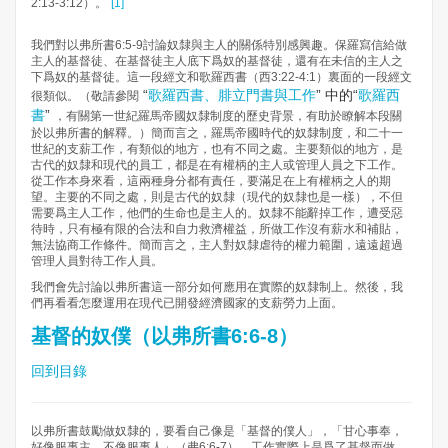
2:13-3:12）。
[1]
我們對以弗所書6:5-9討論奴隸與主人的關係特別感興趣。保羅寫信給做
主人的基督徒、在基督徒主人底下爲奴的基督徒，還有在未信的主人之
下爲奴的基督徒。這一段經文和歌羅西書（西3:22-4:1）裏面的一段經文
“
歌羅西書、腓立門書與工作
” 中的“
歌羅西
很類似。（敬請參閱
書
”
，有關第一世紀羅馬帝國奴隸制度的歷史背景，有助於瞭解本段關
於以弗所書的解釋。）簡而言之，羅馬帝國時代的奴隸制度，和二十一
世紀的支薪工作，有類似的地方，也有不同之處。主要類似的地方，是
古代的奴隸和現代的員工，都是在有權柄的主人或管理人員之下工作。
從工作本身來看，這兩種身分都有責任，要滿足在上有權柄之人的期
望。主要的不同之處，則是古代的奴隸（現代的奴隸也是一樣），不但
需要爲主人工作，他們的生命也是主人的。奴隸不能辭掉工作，遭受惡
待時，只有極有限的合法和自力救濟權益，所做工作沒有薪水和補貼，
無法協商工作條件。簡而言之，主人對奴隸虐待的權力範圍，遠遠超過
管理人員對待工作人員。
我們會先討論以弗所書這一部分如何應用在實際的奴隸制上。然後，我
們再看看怎麼運用在現代已開發經濟國家的支薪勞力上面。
基督的奴僕（以弗所書6:6-8）
回到目錄
以弗所書鼓勵做奴隸的，要看自己像是「基督的僕人」，「甘心事奉，
好像服事主，不像服事人」（弗6:6-7）。工作實際上是爲了基督而做，