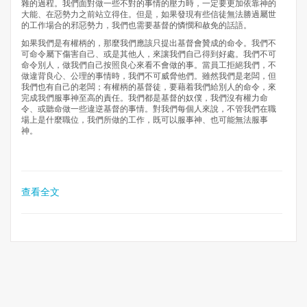
雜的過程。我們面對做一些不對的事情的壓力時，一定要更加依靠神的
大能、在惡勢力之前站立得住。但是，如果發現有些信徒無法勝過屬世
的工作場合的邪惡勢力，我們也需要基督的憐憫和赦免的話語。
如果我們是有權柄的，那麼我們應該只提出基督會贊成的命令。我們不
可命令屬下傷害自己、或是其他人，來讓我們自己得到好處。我們不可
命令別人，做我們自己按照良心來看不會做的事。當員工拒絕我們，不
做違背良心、公理的事情時，我們不可威脅他們。雖然我們是老闆，但
我們也有自己的老闆；有權柄的基督徒，要藉着我們給別人的命令，來
完成我們服事神至高的責任。我們都是基督的奴僕，我們沒有權力命
令、或聽命做一些違逆基督的事情。對我們每個人來說，不管我們在職
場上是什麼職位，我們所做的工作，既可以服事神、也可能無法服事
神。
查看全文