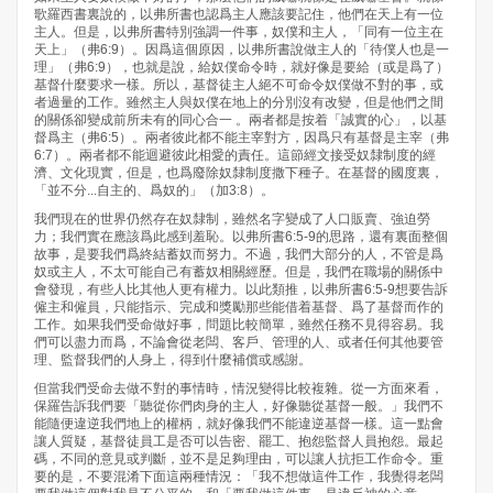
歌羅西書裏說的，以弗所書也認爲主人應該要記住，他們在天上有一位
主人。但是，以弗所書特別強調一件事，奴僕和主人，「同有一位主在
天上」（弗6:9）。因爲這個原因，以弗所書說做主人的「待僕人也是一
理」（弗6:9），也就是說，給奴僕命令時，就好像是要給（或是爲了）
基督什麼要求一樣。所以，基督徒主人絕不可命令奴僕做不對的事，或
者過量的工作。雖然主人與奴僕在地上的分別沒有改變，但是他們之間
的關係卻變成前所未有的同心合一 。兩者都是按着「誠實的心」，以基
督爲主（弗6:5）。兩者彼此都不能主宰對方，因爲只有基督是主宰（弗
6:7）。兩者都不能迴避彼此相愛的責任。這節經文接受奴隸制度的經
濟、文化現實，但是，也爲廢除奴隸制度撒下種子。在基督的國度裏，
「並不分...自主的、爲奴的」（加3:8）。
我們現在的世界仍然存在奴隸制，雖然名字變成了人口販賣、強迫勞
力；我們實在應該爲此感到羞恥。以弗所書6:5-9的思路，還有裏面整個
故事，是要我們爲終結蓄奴而努力。不過，我們大部分的人，不管是爲
奴或主人，不太可能自己有蓄奴相關經歷。但是，我們在職場的關係中
會發現，有些人比其他人更有權力。以此類推，以弗所書6:5-9想要告訴
僱主和僱員，只能指示、完成和獎勵那些能借着基督、爲了基督而作的
工作。如果我們受命做好事，問題比較簡單，雖然任務不見得容易。我
們可以盡力而爲，不論會從老闆、客戶、管理的人、或者任何其他要管
理、監督我們的人身上，得到什麼補償或感謝。
但當我們受命去做不對的事情時，情況變得比較複雜。從一方面來看，
保羅告訴我們要「聽從你們肉身的主人，好像聽從基督一般。」我們不
能隨便違逆我們地上的權柄，就好像我們不能違逆基督一樣。這一點會
讓人質疑，基督徒員工是否可以告密、罷工、抱怨監督人員抱怨。最起
碼，不同的意見或判斷，並不是足夠理由，可以讓人抗拒工作命令。重
要的是，不要混淆下面這兩種情況：「我不想做這件工作，我覺得老闆