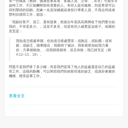
有一些職業（教師、健康從事業者、客服人員、父母、...等等）可能常常
超時工作、不計薪酬幫助有需要的人。有些人提供服務，則是希望可以
得到豐碩的回饋。想象一名資深總裁或者投行專業人員，不爲合同或者
營利目標而工作，卻說：
「我顧好客戶、員工、還有股東，然後在年底高高興興收下他們要分給
我的，不管是多少。」這並不多見，但是有些人確實是這樣子。保羅的
意思是：
我知道怎樣處卑賤，也知道怎樣處豐富；或飽足，或飢餓；或有
餘，或缺乏，隨事隨在，我都得了祕訣。我靠着那加給我力量
的，凡事都能做。...但我樣樣都有，並且有餘；我已經充足（腓
4:12–13，18）。
問題不是我們拿了多少錢，而是我們是爲了他人的益處還是自己的益處
而工作。這樣的動機，可以幫助我們拒絕那些過於缺乏、或過於奢糜的
機構、體系從事工作。
查看全文