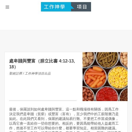
處卑賤與豐富（腓立比書 4:12-13,
18）
聖經註釋 / 工作神學項目出品
最後，保羅談到如何處卑賤與豐富。這一點和職場很有關係，因爲工作
決定我們是卑賤（貧窮）或豐富（富有），至少我們中的工薪階層乃是
如此。在此我們又看到，保羅的建議知易行難。不要把工作當成偶像，
以爲它會一直給你一切你想要的。相反的，要因爲能帶給他人益處而工
作，然後不管工作可以帶給你什麼，都要學習知足。相當困難的建議。