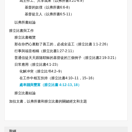
爲主作工、共享成果（以弗所書5:21-6:9）
基督的奴僕（以弗所書6:6-8）
基督徒主人（以弗所書6:5-11）
以弗所書結論
腓立比書與工作
腓立比書概覽
那在你們心裏動了善工的，必成全這工（腓立比書 1:1-2:26）
行事與福音相稱（腓立比書1:27-2:11）
普通信徒天天跟隨耶穌的基督徒的三個例子（腓立比書2:19-3:21）
日常應用（腓立比書4:1-23）
化解冲突（腓立比书4:2–9）
在工作中相互扶持（腓立比書4:10–11，15–16）
處卑賤與豐富（腓立比書 4:12-13, 18）
腓立比書結論
加拉太書，以弗所書和腓立比書的關鍵經文和主題
聖經