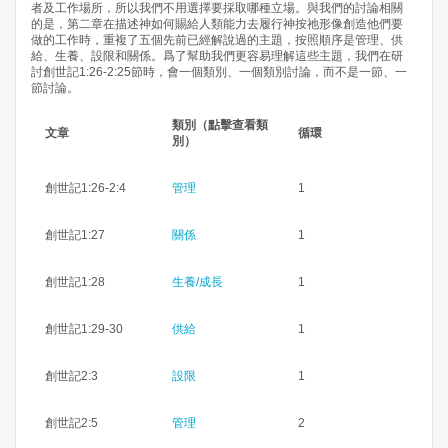
者及工作場所，所以我們不用選擇要採取哪種立場。與我們的討論相關
的是，第二章在描述神如何賜給人類能力去履行神按祂形像創造他們要
做的工作時，重複了五個先前已經解說過的主題，按照順序是管理、供
給、生養、設限和關係。爲了幫助我們更容易理解這些主題，我們在研
討創世記1:26-2:25節時，會一個類別、一個類別討論，而不是一節、一
節討論。
類別（點擊查看類
文章
循環
別）
創世記1:26-2:4
管理
1
創世記1:27
關係
1
創世記1:28
生養/成長
1
創世記1:29-30
供給
1
創世記2:3
設限
1
創世記2:5
管理
2