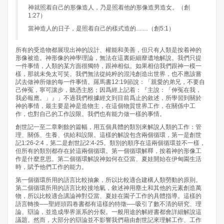
神就照着自己的形像造人，乃是照着他的形像造男造女。（創
1:27）
當神造人的日子，是照着自己的樣式造的……（創5:1）
所有的受造物都展現出神的設計、權能和美善，但只有人類是按着神的
形像被造。神形像的神學理論，無法在這裏鉅細靡遺地解說。我們只提
一件事情，人類的某方面很獨特，跟神相似。如果相信我們跟神一模一
樣，那就未免太可笑。我們無法從純粹的混沌創造出世界，也不應該嘗
試去做神所做的每一件事情。羅馬書12:19節說：「親愛的弟兄，不要自
己伸冤，寧可讓步，聽憑主怒；因爲經上記着：『主說：「伸冤在我，
我必報應。」』」不過我們根據經文到目前爲止的敘述，所學習到關於
神的事情，最主要是神是造物主，在這個物質世界工作，在關係中工
作，也對自己的工作設限。我們也有能力做一樣的事情。
創世記一至二章剩餘的篇幅，用五個具體的類別來解說人類的工作：管
理、關係、生養、供給和設限。這樣的解說包含兩個循環，第一是創世
記1:26-2:4，第二是創世記2:4-25。類別的順序在這兩個循環並不一樣，
但所有的類別都存在於這兩個循環。第一個循環解釋，按着神的形像工
作是什麼意思。第二個循環解說神如何在亞當、夏娃開始在伊甸園生活
時，賦予他們工作的能力。
第一個循環所用的語言比較抽象，所以比較適合建構人類勞動的原則。
第二個循環所用的語言比較接地氣，敘述神用塵土和其他的元素創造萬
物，所以比較適合講論神對亞當、夏娃在園子工作的具體指導。這樣的
語言轉換──聖經頭四卷書都有這樣的特徵──吸引了數不清的研究、理
論、辯論，並造成學界派系的分裂。一般用途的解經書都會詳細解說這
議題。然而，大部分的辯論並不影響我們藉由創世記來理解工作、工作