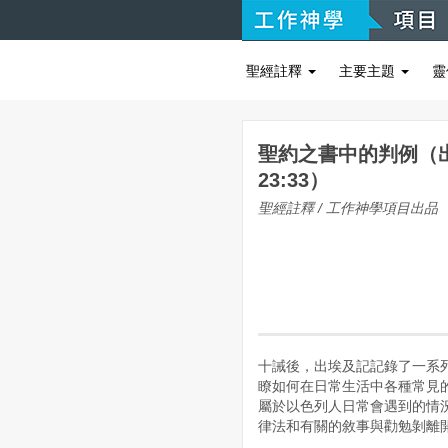
聖經註釋
主要主題
靈
聖約之書中的判例（出埃
23:33）
聖經註釋 / 工作神學項目出品
十誡後，出埃及記記錄了一系
瞭如何在日常生活中各種常見
屬於以色列人日常會遇到的情
律法和有關的敘事與勸勉剝離