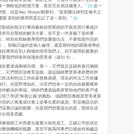
商一個較低的賠償方案，甚至完全原諒施害人。”
這一
[2]
，但是Alec Motyer觀察到，“當英國法律判定偷羊之
還眼’原則的應用而是忘記了這一原則。”
[3]
照聖經的指示行事與嚴格按照聖經的字面意思行事或許
尋求符合聖經的解決方案，並不是一件直截了當的事
力，特別在耶穌教導我們放棄復仇法，不要抵擋作惡的
-42）。耶穌討論的是個人倫理，還是期待他的跟隨者將此
最好應用在別人輕微的得罪我們上，但不能用於嚴重的
要我們捍衛和保護的受害者（箴31:9）。
條款要達成兩個目標。第一，它們規定盜賊有責任物歸
二，它們懲罰並教育盜賊，讓盜賊經歷受害者經歷的所
天民法和刑法工作的基督教基礎。現在的司法工作依據
執行。但是即便如此，法官們也有一定的自由裁量權來
庭外解決的爭端，律師們通過協商來幫助他們的客戶達
現了所謂“恢復公義”的觀點，強調懲罰應復原受害者原
作惡的人恢復成社會上從事生產的成員。對這種說法的
們這裏討論的範圍，但是我們想要提出的是，聖經在這
作出很多貢獻。
解兩個因工作而產生嚴重分歧的員工。正確公平的決定
到整個機構的氛圍，甚至可能爲同事們日後如何相處設