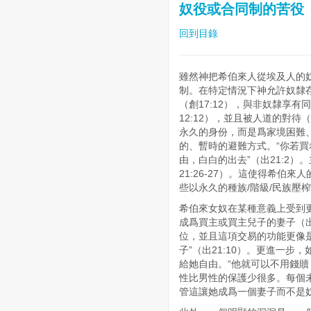
奴役或合同制的苦役（出
回到目錄
雖然神把希伯來人從埃及人的
制。在特定情況下神允許奴隸
（創17:12），與非奴隸享有同
12:12），並且被人道的對待（
永久的身份，而是爲家境困難
的、暫時的避難方式。“你若
由，白白的出去”（出21:2
21:26-27）。這使得希伯
些以永久的種族/階級/民族壓
希伯來女奴在某種意義上受到
成爲買主或買主兒子的妻子（出
位，並且這項交易的功能更像
子”（出21:10）。更進一
給她自由。“他就可以不用錢贖
性比男性的保護少很多。每個
管這讓她成爲一個妻子而不是