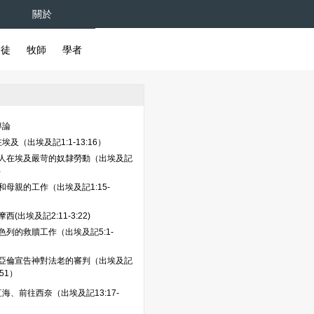
關於
督徒
牧師
學者
導論
及（出埃及記1:1-13:16）
人在埃及嚴苛的奴隸勞動（出埃及記
4）
和母親的工作（出埃及記1:15-
西(出埃及記2:11-3:22)
色列的救贖工作（出埃及記5:1-
亞倫宣告神對法老的審判（出埃及記
:51）
海、前往西奈（出埃及記13:17-