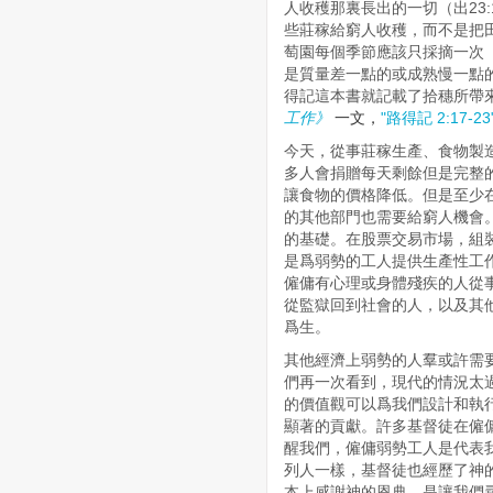
人收穫那裏長出的一切（出23:
些莊稼給窮人收穫，而不是把田
萄園每個季節應該只採摘一次（
是質量差一點的或成熟慢一點
得記這本書就記載了拾穗所帶
工作》
一文，
"路得記 2:17-23
今天，從事莊稼生產、食物製
多人會捐贈每天剩餘但是完整
讓食物的價格降低。但是至少
的其他部門也需要給窮人機會
的基礎。在股票交易市場，組裝
是爲弱勢的工人提供生產性工
僱傭有心理或身體殘疾的人從
從監獄回到社會的人，以及其
爲生。
其他經濟上弱勢的人羣或許需
們再一次看到，現代的情況太
的價值觀可以爲我們設計和執
顯著的貢獻。許多基督徒在僱
醒我們，僱傭弱勢工人是代表
列人一樣，基督徒也經歷了神
本上感謝神的恩典，是讓我們