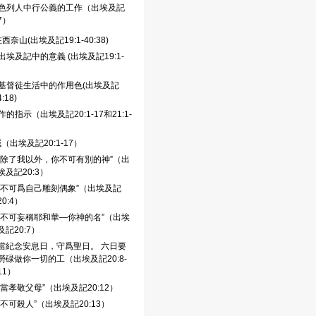
色列人中行公義的工作（出埃及記
27）
奈山(出埃及記19:1-40:38)
埃及記中的意義 (出埃及記19:1-
基督徒生活中的作用色(出埃及記
4:18)
的指示（出埃及記20:1-17和21:1-
（出埃及記20:1-17）
“除了我以外，你不可有別的神”（出
埃及記20:3）
“不可爲自己雕刻偶象”（出埃及記
20:4）
“不可妄稱耶和華―你神的名”（出埃
及記20:7）
當紀念安息日，守爲聖日。 六日要
勞碌做你一切的工（出埃及記20:8-
11）
“當孝敬父母”（出埃及記20:12）
“不可殺人”（出埃及記20:13）