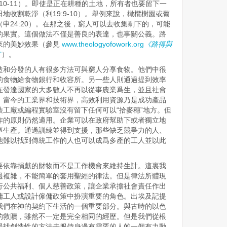
10-11）。即使是正在耕種的土地，所有者也要留下一
地收割乾淨（利19:9-10）。舉例來說，橄欖樹園或葡
申24:20）。在那之後，窮人可以去收集剩下的，可能
的果實。這個做法不僅是善良的表達，也事關公義。路
來的美妙效果（參見
www.theologyofowork.org
《路得與
"
）。
造和分發的人有很多方法可與窮人分享食物。他們中很
的食物給食物銀行和收容所。另一些人則通過提到效率
在發達國家的大多數人不再以從事農業爲生，並且社會
。當今的工業界和技術界，高效利用資源乃是成功產品
工廠或編程實驗室沒有留下任何可以“拾麥穗”地方。但
作的原則仍然適用。企業可以在政府幫助下或者獨立地
事生產。通過訓練並得到支援，那些缺乏競爭力的人、
他難以找到傳統工作的人也可以成爲多產的工人並以此
要依靠捐獻的財物而不是工作機會來維持生計。這裏我
過複雜，不能簡單的套用聖經的律法。但是律法所體現
行公共福利、個人慈善政策，讓企業承擔社會責任作出
傭工人或設計僱傭政策中扮演重要的角色。出埃及記提
我們在神的契約下生活的一個重要部分。與古時的以色
的救贖，雖然不一定是完全相同的經歷。但是我們從根
尋找創造性的方法去服侍身邊有需要的人的一個有力動