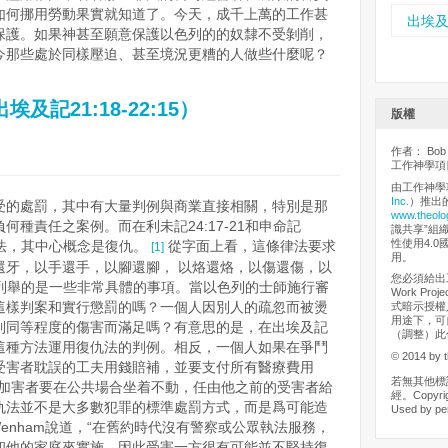
如何挪用勞動果實就知道了。今天，成千上萬的工作甚
出埃
保護。如果神甚至願意保護以色列的的奴隸不受剝削，
今那些處於同樣壓迫、甚至境況更糟的人做些什麼呢？
記21:18-22:15）
版權
作者： Bob S
工作神學項目
由工作神學
Inc.
）推出
受的處罰，其中有大量判例與商業直接相關，特別是那
www.theolo
種責任之案例。而在利未記24:17-21和申命記
識共享”組
性使用4.0
復仇法，其中心概念是復仇。
從字面上看，這條律法要求
[1]
用。
還牙，以手還手，以腳還腳， 以烙還烙，以傷還傷，以
您必須給出工
這裏列舉的是一些非常具體的事項。當以色列的士師施行審
Work Pr
這樣判案和實行懲罰的嗎？一個人因別人的疏忽而被燙
式暗示授權
用途下，可
到同等程度的傷害而滿足嗎？有意思的是，在出埃及記
（調整）此
這種方法運用復仇法的判例。相反，一個人如果在爭鬥
© 2014 by t
受害者耽誤的工夫用錢賠補，並要支付所有醫療費用
若無其他標
沒有說加害者要在公共場合坐着不動，任由他之前的受害者給
經。Copyrigh
仇法並不是大多數犯罪的標準處罰方式，而是爲可能造
Used by pe
 Wenham說道，“在舊約時代沒有警察或公眾執法服務，
和他的家庭來實施。因此受害一方很有可能並不堅持復