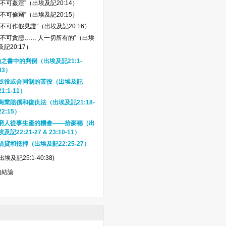
“不可姦淫”（出埃及記20:14）
“不可偷竊”（出埃及記20:15）
“不可作假見證”（出埃及記20:16）
“不可貪戀…… 人一切所有的”（出埃
及記20:17）
之書中的判例（出埃及記21:1-
33）
奴役或合同制的苦役（出埃及記
21:1-11）
商業賠償和復仇法（出埃及記21:18-
22:15）
窮人從事生產的機會——拾麥穗（出
埃及記22:21-27 & 23:10-11）
借貸和抵押（出埃及記22:25-27）
埃及記25:1-40:38)
的結論