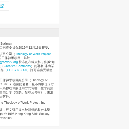
及記
tallman
指導委員會2012年12月18日接受.
項目公司（
Theology of Work Project,
的工作神學項目，基於
gyofwork.org
發布的在線資料，依據“知
織（
Creative Commons
）的署名-非商業
國際（
CC BY-NC 4.0
）許可協議受權使
作神學項目組公司（Theology of
oject, Inc.,）適當的署名，且不得以任何方
人為你或你的使用方式背書，在非商業
自由分享（複製、發布及傳輸），重混
份材料。
he Theology of Work Project, Inc.
註，經文引用皆出於新標點和合本聖
t © 1996 Hong Kong Bible Society.
rmission