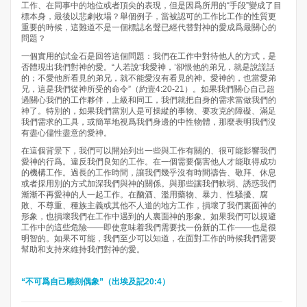
工作、在同事中的地位或者頂尖的表現，但是因爲所用的“手段”變成了目
標本身，最後以悲劇收場？舉個例子，當被認可的工作比工作的性質更
重要的時候，這難道不是一個標誌名聲已經代替對神的愛成爲最關心的
問題？
一個實用的試金石是回答這個問題：我們在工作中對待他人的方式，是
否體現出我們對神的愛。“人若說‘我愛神，’卻恨他的弟兄，就是說謊話
的；不愛他所看見的弟兄，就不能愛沒有看見的神。愛神的，也當愛弟
兄，這是我們從神所受的命令”（約壹4:20-21）。如果我們關心自己超
過關心我們的工作夥伴，上級和同工，我們就把自身的需求當做我們的
神了。特別的，如果我們當別人是可操縱的事物、要攻克的障礙、滿足
我們需求的工具，或簡單地視爲我們身邊的中性物體，那麼表明我們沒
有盡心儘性盡意的愛神。
在這個背景下，我們可以開始列出一些與工作有關的、很可能影響我們
愛神的行爲。違反我們良知的工作。在一個需要傷害他人才能取得成功
的機構工作。過長的工作時間，讓我們幾乎沒有時間禱告、敬拜、休息
或者採用別的方式加深我們與神的關係。與那些讓我們軟弱、誘惑我們
漸漸不再愛神的人一起工作。在酗酒、濫用藥物、暴力、性騷擾、腐
敗、不尊重、種族主義或其他不人道的地方工作，損壞了我們裏面神的
形象，也損壞我們在工作中遇到的人裏面神的形象。如果我們可以規避
工作中的這些危險——即使意味着我們需要找一份新的工作——也是很
明智的。如果不可能，我們至少可以知道，在面對工作的時候我們需要
幫助和支持來維持我們對神的愛。
“不可爲自己雕刻偶象”（出埃及記20:4）