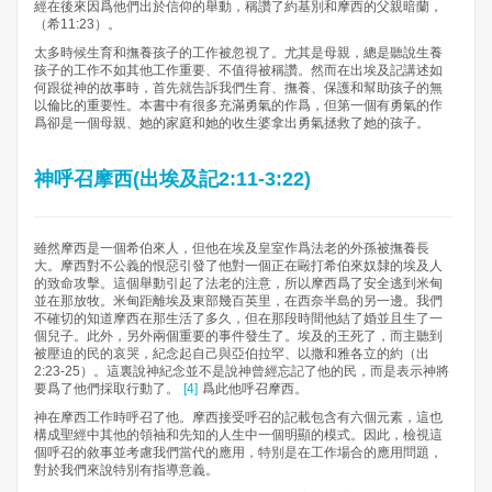
經在後來因爲他們出於信仰的舉動，稱讚了約基別和摩西的父親暗蘭，
（希11:23）。
太多時候生育和撫養孩子的工作被忽視了。尤其是母親，總是聽說生養
孩子的工作不如其他工作重要、不值得被稱讚。然而在出埃及記講述如
何跟從神的故事時，首先就告訴我們生育、撫養、保護和幫助孩子的無
以倫比的重要性。本書中有很多充滿勇氣的作爲，但第一個有勇氣的作
爲卻是一個母親、她的家庭和她的收生婆拿出勇氣拯救了她的孩子。
神呼召摩西(出埃及記2:11-3:22)
雖然摩西是一個希伯來人，但他在埃及皇室作爲法老的外孫被撫養長
大。摩西對不公義的恨惡引發了他對一個正在毆打希伯來奴隸的埃及人
的致命攻擊。這個舉動引起了法老的注意，所以摩西爲了安全逃到米甸
並在那放牧。米甸距離埃及東部幾百英里，在西奈半島的另一邊。我們
不確切的知道摩西在那生活了多久，但在那段時間他結了婚並且生了一
個兒子。此外，另外兩個重要的事件發生了。埃及的王死了，而主聽到
被壓迫的民的哀哭，紀念起自己與亞伯拉罕、以撒和雅各立的約（出
2:23-25）。這裏說神紀念並不是說神曾經忘記了他的民，而是表示神將
要爲了他們採取行動了。
[4]
爲此他呼召摩西。
神在摩西工作時呼召了他。摩西接受呼召的記載包含有六個元素，這也
構成聖經中其他的領袖和先知的人生中一個明顯的模式。因此，檢視這
個呼召的敘事並考慮我們當代的應用，特別是在工作場合的應用問題，
對於我們來說特別有指導意義。