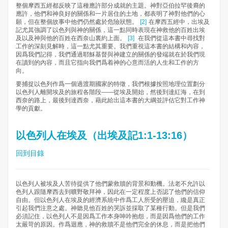
整個摩西五經都反映了這種應許部分成就的主題。神對亞伯拉罕後裔的
應許，他們和神良好的關係和一片居住的土地，都表明了神對他們的心
願，但在整個故事中他們仍然處於危險狀態。
[2]
在摩西五經中，出埃及
記尤其強調了以色列與神的關係，這一點同時表現在神救他的百姓出埃
及以及神與他的百姓在西奈山裏約上面。
[3]
在我們從這本書中尋找對
工作的深刻見解時，這一點尤其重要。我們重視這本書的結構和內容，
因爲我們記得，我們通過耶穌基督與神建立的關係的發端就在於我們現
在讀到的內容，而且它指向我們爲着神的心意而活的人生和工作的方
向。
要捕捉以色列作爲一個過渡期國家的特徵，我們根據按照地理位置劃分
以色列人離開埃及的旅程各階段——從埃及開始，然後到達紅海，在到
西奈的路上，最後到達西奈，藉此給出這本書的大綱並評估它對工作神
學的貢獻。
以色列人在埃及（出埃及記1:1-13:16）
回到目錄
以色列人被埃及人苦待提供了他們蒙救贖的背景和動機。法老不允許以
色列人跟隨摩西去到曠野敬拜神，因此在一定程度上否認了他們的信仰
自由。但以色列人在埃及的經濟系統中作爲工人所受的壓迫，纔是真正
引起我們注意之處。神聽見他百姓的哭訴並採取了某種行動。但是我們
必須記住，以色列人不是因爲工作本身呻吟抱怨，而是因爲他們的工作
太嚴苛的原因。作爲迴應，神的救贖不是他們完全的休息，而是把他們