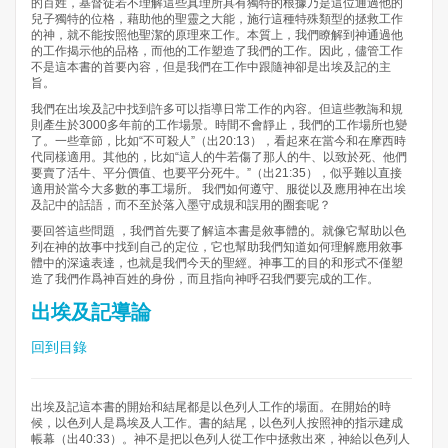
的百姓，基督徒若不理解這些真理所具有獨特的根據乃是這位通過他的
兒子獨特的位格，藉助他的聖靈之大能，施行這種特殊類型的拯救工作
的神，就不能按照他聖潔的原理來工作。本質上，我們瞭解到神通過他
的工作揭示他的品格，而他的工作塑造了我們的工作。因此，儘管工作
不是這本書的首要內容，但是我們在工作中跟隨神卻是出埃及記的主
旨。
我們在出埃及記中找到許多可以指導日常工作的內容。但這些教誨和規
則產生於3000多年前的工作場景。時間不會靜止，我們的工作場所也變
了。一些章節，比如“不可殺人”（出20:13），看起來在當今和在摩西時
代同樣適用。其他的，比如“這人的牛若傷了那人的牛、以致於死、他們
要賣了活牛、平分價值、也要平分死牛。”（出21:35），似乎難以直接
適用於當今大多數的事工場所。 我們如何遵守、服從以及應用神在出埃
及記中的話語，而不至於落入墨守成規和誤用的圈套呢？
要回答這些問題 ，我們首先要了解這本書是敘事體的。就像它幫助以色
列在神的故事中找到自己的定位，它也幫助我們知道如何理解應用敘事
體中的深遠表達，也就是我們今天的聖經。神事工的目的和形式不僅塑
造了我們作爲神百姓的身份，而且指向神呼召我們要完成的工作。
出埃及記導論
回到目錄
出埃及記這本書的開始和結尾都是以色列人工作的場面。在開始的時
候，以色列人是爲埃及人工作。書的結尾，以色列人按照神的指示建成
帳幕（出40:33）。神不是把以色列人從工作中拯救出來，神給以色列人