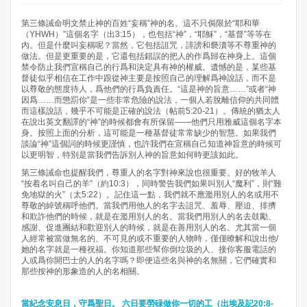
第三條誡命明文禁止神的百姓“妄稱”神的名。這不只侷限於“耶和華
（YHWH）”這個名字（出3:15），也包括“神”，“耶穌”，“基督”等等在
內。但是什麼叫妄稱呢？當然，它包括詛咒，誹謗和褻瀆等不尊重神的
做法。但是更重要的是，它還包括錯誤的把人的作爲歸在神身上。這個
禁令防止我們宣稱自己的行爲和決定具有神的權威。遺憾的是，某些基
督徒似乎相信在工作中跟從神主要是按照自己的理解爲神說話，而不是
以尊敬的態度待人，爲他們的行爲負責任。“這是神的旨意……”或者“神
因爲……而懲罰你”是一些非常危險的說法，一個人若脫離信仰的共同體
而這樣說話，幾乎不可能是正確的說法（帖前5:20-21）。傳統的猶太人
在說出英文翻譯的“神”的時候都會有所保留——他們只用雅威這個名字本
身。按照上面的分析，這可能是一種基督徒常常缺少的智慧。如果我們
談論“神”這個詞的時候更謹慎，也許我們在宣稱自己知道神旨意的時候可
以更明智，特別是當我們告訴別人神的旨意如何時更該如此。
第三條誡命也提醒我們，尊重人的名字對神來說也很重要。好的牧羊人
“按着名叫自己的羊”（約10:3），同時警告我們如果叫別人“魔利”，則“難
免地獄的火”（太5:22）。記住這一點，我們就不應濫用別人的名或用不
尊敬的綽號稱呼他們。當我們用他人的名字去詛咒、羞辱、壓迫、排擠
和欺詐他們的時候，就是在濫用別人的名。當我們用別人的名去鼓勵、
感謝、促進團結和歡迎別人的時候，就是在善用別人的名。尤其當一個
人經常被當做無名的、不可見的或不重要的人物時，僅僅瞭解和說出他/
她的名字就是一種祝福。你知道那些幫你倒垃圾的人、接你客服電話的
人或爲你開巴士的人的名字嗎？即便這些名與神的名無關，它們確實和
那些按神的形象造的人的名相關。
當紀念安息日，守爲聖日。 六日要勞碌做你一切的工（出埃及記20:8-