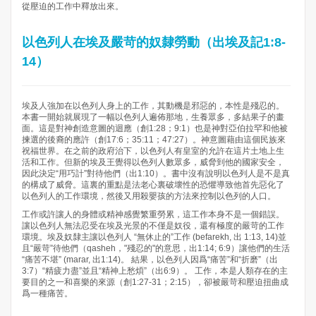
從壓迫的工作中釋放出來。
以色列人在埃及嚴苛的奴隸勞動（出埃及記1:8-
14）
埃及人強加在以色列人身上的工作，其動機是邪惡的，本性是殘忍的。
本書一開始就展現了一幅以色列人遍佈那地，生養眾多，多結果子的畫
面。這是對神創造意圖的迴應（創1:28；9:1）也是神對亞伯拉罕和他被
揀選的後裔的應許（創17:6；35:11；47:27）。神意圖藉由這個民族來
祝福世界。在之前的政府治下，以色列人有皇室的允許在這片土地上生
活和工作。但新的埃及王覺得以色列人數眾多，威脅到他的國家安全，
因此決定“用巧計”對待他們（出1:10）。書中沒有說明以色列人是不是真
的構成了威脅。這裏的重點是法老心裏破壞性的恐懼導致他首先惡化了
以色列人的工作環境，然後又用殺嬰孩的方法來控制以色列的人口。
工作或許讓人的身體或精神感覺繁重勞累，這工作本身不是一個錯誤。
讓以色列人無法忍受在埃及光景的不僅是奴役，還有極度的嚴苛的工作
環境。埃及奴隸主讓以色列人 “無休止的”工作 (befarekh, 出 1:13, 14)並
且“嚴苛”待他們（qasheh，"殘忍的"的意思，出1:14; 6:9）讓他們的生活
“痛苦不堪” (marar, 出1:14)。 結果，以色列人因爲“痛苦”和“折磨”（出
3:7）“精疲力盡”並且“精神上愁煩”（出6:9）。 工作，本是人類存在的主
要目的之一和喜樂的來源（創1:27-31；2:15），卻被嚴苛和壓迫扭曲成
爲一種痛苦。