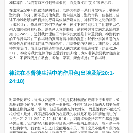
和指導性，我們有時不必翻譯這個詞，而是直接用“妥拉”來表示它。
在出埃及記中可以很清楚的看到，若將其視爲一系列具體指示，妥拉是
聖約的一部分，而不是其他意思。換句話來說，聖約作爲一個整體，描
述了神以救贖自己百姓的行爲爲依據所建立的、神和百姓之間的關係
（出20:2）。作爲與百姓們立約的王，神接下來特別說明了他想要以色
列人如何敬拜和行爲。以色列人宣誓順服，是對神與其立約之恩賜的迴
應（出24:7）。這對我們理解工作神學的意義是非常重要的。神對我們
的工作行爲和在工作場所的實踐有着神聖的旨意；我們分辨神旨意的方
式就包含在神和我們建立的關係中。用基督徒的話來說，我們愛，因爲
神先愛我們，而且我們通過對待他人的方式來展現這種愛（約壹4:19-
21）。神命令我們無條件的去愛我們的鄰舍，意味着神想要我們隨處都
愛人，不管我們是在教會、餐館、家裏、聚會還是在工作場所。
律法在基督徒生活中的作用色(出埃及記20:1-
24:18)
對基督徒來說，從出埃及記裏，特別是從利未記的經節中得出應用，並
應用到當今的生活中，無疑是一個挑戰。任何打算這樣做的人都要預備
迎接這樣的反駁，“當然，但是聖經也允許奴隸制，而且說我們不能吃培
根或蝦！此外，我不認爲神真的在意我的衣服是不是棉和腈綸混紡的”
（見出21:2-11; 利11:7, 12; 和 19:19）。因爲這些說法甚至在基督徒圈
子裏出現，我們若發現很難將聖經應用在一般的工作場合，就不是一件
奇怪的事情。我們如何知道什麼能用在今天，而什麼又不能呢？我們在