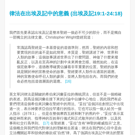
律法在出埃及記中的意義 (出埃及記19:1-24:18)
我們首先要承認出埃及記是整本聖經一個必不可少的部分，而不是獨自
一部獨立的法律文書。Christopher Wright曾經寫道：
常識認爲聖經是一本基督徒的道德準則，然而，聖經的內容和想
要實現的目的遠不是如此簡單。本質是，聖經講述了神、世界和
人類的故事；這個故事講述世界出了什麼問題、神做了什麼來撥
亂反正，以及在至高神的計劃中未來將會怎樣。雖然如此，在這
個宏敘事中，道德教導確實佔據着非常重要的位置。聖經的故事
就是關於神的宣教使命的故事。聖經要求人類作出適當的迴應。
神的宣教使命呼召人類的參與，並將人類包括在內。而我們的使
命必然包括道德層面的迴應。
[16]
英文單詞律法是關鍵的希伯來詞彙妥拉的傳統譯法，但並不是一個精確
的表述。因爲這個詞彙在接下來的討論中佔據中心地位，因此我們有必
要們理清這個希伯來詞彙在聖經中的用法。“妥拉”這個詞在創世記中出現
過一次，表示神要求亞伯拉罕遵行的指示。它也可以指一個人給另一個
人指示（詩78:1）。但是在整個摩西五經和剩下的舊約中，“妥拉”表示某
種從神而來的、指導神的百姓舉行儀式和正式敬拜的行爲標準，以及民
事和社交行爲準則。
[17]
在聖經裏，“妥拉”含有“神聖的權威指示”之意。
這個概念與我們現代對律法的理解相去甚遠；律法在我們的心目中是由
立法機關起草和頒佈的條款或”自然“律。爲了強調出埃及記中律法的豐富