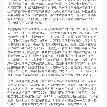
應用聖經時，如何避免被人指責爲不一致呢？更重要的是，我們如何讓
神的話語真正在生活的各個領域改變我們呢？出埃及記中多樣化的律法
和摩西五經，都展現出同一類型的挑戰。另一個問題來自於基督徒對妥
拉和舊約與耶穌基督和新約的關係，具有各種不同的理解。妥拉在基督
教中佔據何種位置，目前仍然是一個非常重要的問題。爲了找出聖經關
於工作的教訓，這個問題必須解決。接下來我們要簡短地討論這個問
題，但是又不失於過分狹隘。
新約與律法的關係很複雜。它既包括耶穌說的“律法的一點一畫也不能廢
去”（太5:18），也包含保羅說的“但我們既然在捆我們的律法上死了，現
今就脫離了律法，叫我們服事主，要按着心靈（心靈：或作聖靈）的新
樣，不按着儀文的舊樣”（羅7:6）。 這不是兩個相悖的陳述，而是對共
同現實的兩種方法：妥拉不斷地啟示出神的公義、智慧，並從內在改變
那些神在耶穌中給予新生的人。神賜妥拉，作爲他聖潔本性與偉大拯救
之後果的表達。閱讀妥拉，使我們清楚自身的罪性和對拯救的需要，從
而使我們可以與神、與他人和睦相處。神期望他的百姓順服他的指示，
將其應用在生活中大大小小的現實的問題中。某些律法的特殊性，並不
意味着神是個不切實際的完美主義者。這些律法幫助我們瞭解，對神來
說沒有任何我們面臨的問題顯得太小或微不足道。儘管如此，妥拉不僅
僅涉及外在行動，還談到諸如貪婪等內心的想法（出20:17）。後來，耶
穌不只譴責了謀殺和通姦，也譴責動怒和淫念的根源（太5:22, 28）。
然而，遵照妥拉的規定將其應用於當今生活中的真實問題，並不等於重
複以色列人在幾千年前的行爲。在舊約中我們已經看到，神無意讓律法
的某些部分永遠生效。會幕顯然不是一個永久的結構，甚至聖殿也被以
色列的敵人拆毀了（王下25:9）。耶穌預言自己的犧牲和復活時，說他
要三日建立起被拆毀的“殿”（約2:19）。在某些很重要的層面上，他就是
聖殿、祭司制度和祭祀體系的體現。耶穌對食物的宣告——入口的不能
污穢人——意味着摩西之約中特定的食物律法不再有效力了（可