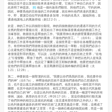
個短語並不是以某個頭銜來表達神是什麼。它揭示了神自己的名字，因
此表明了神是誰。
[6]
他是一個向族長們顯現、與他們立約、守約的神。
因此，神要爲他的百姓做的工作的根據，就在神向他們表達的意圖之
中。即，要讓亞伯拉罕的後裔多多加增，叫他的名爲大，賜福與他，並
通過他讓地上的萬族得福（創12:2-3）。
於是，神的工作以四個部分顯現。神的四個救贖的目的通過不同的方式
在舊約聖經中重複出現，甚至給出了神在耶穌基督裏成就的救贖工作之
頂峯形狀。救贖首先是釋放的工作。“我要用伸出來的膀臂重重的刑罰埃
及人，救贖你們脫離他們的重擔，不做他們的苦工。 ” （出6:6）。這個
釋放的工作直率地表明瞭一個現實，這個世界是一個存在各種壓迫的地
方。有些時候我們用拯救這個詞來描述神的這一舉動，但是我們必須小
心去避免把它理解成從地到天的拯救（當然也不是從物質到精神），或
者僅僅是對罪的寬恕。可以說，以色列的神進入他的百姓之世界，“在地
上”引發變動，釋放了他們。出埃及記不僅僅表現了神把以色列人從埃及
法老手中釋放出來，也設定了彌賽亞君王耶穌的舞臺。他要把他的百姓
從他們的罪惡裏釋放出來，並且戰勝邪惡這個終極的邪惡暴君（太
1:21；12:28）。
第二，神要創造一個聖潔的社區。“我要以你們爲我的百姓，我也要作你
們的神”（出6:7a）。神釋放他的百姓不是讓他們過他們自己想過的生
活，也不是以孤立的個體形式來釋放他們。他意在創造一個性質不同的
團體，在其中他的百姓與他同住，相互之間忠誠守約。每個古代民族都
有他們自己的“神”，但是以色列作爲神的百姓，需要過一種謹守神的所有
律例、誡命、典章的生存方式（申26:17-18）。當這些價值和行動充滿
了他們與神的相交以及彼此的相處（並且還有那些契約之外的人）時，
以色列會越來越多的表明“神的百姓”之真實意義是什麼。同樣，這構成了
耶穌將要建造的“教會”之背景：不是一個磚石構成的物質結構，而是一個