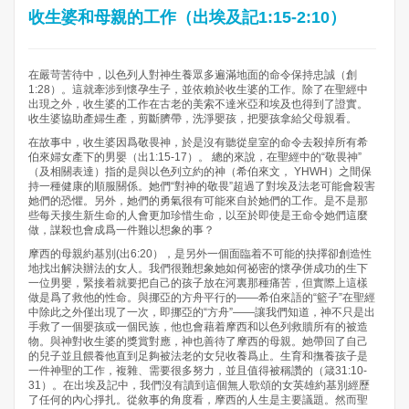
收生婆和母親的工作（出埃及記1:15-2:10）
在嚴苛苦待中，以色列人對神生養眾多遍滿地面的命令保持忠誠（創
1:28）。這就牽涉到懷孕生子，並依賴於收生婆的工作。除了在聖經中
出現之外，收生婆的工作在古老的美索不達米亞和埃及也得到了證實。
收生婆協助產婦生產，剪斷臍帶，洗淨嬰孩，把嬰孩拿給父母親看。
在故事中，收生婆因爲敬畏神，於是沒有聽從皇室的命令去殺掉所有希
伯來婦女產下的男嬰（出1:15-17）。 總的來說，在聖經中的“敬畏神”
（及相關表達）指的是與以色列立約的神（希伯來文， YHWH）之間保
持一種健康的順服關係。她們“對神的敬畏”超過了對埃及法老可能會殺害
她們的恐懼。另外，她們的勇氣很有可能來自於她們的工作。是不是那
些每天接生新生命的人會更加珍惜生命，以至於即使是王命令她們這麼
做，謀殺也會成爲一件難以想象的事？
摩西的母親約基別(出6:20），是另外一個面臨着不可能的抉擇卻創造性
地找出解決辦法的女人。我們很難想象她如何祕密的懷孕併成功的生下
一位男嬰，緊接着就要把自己的孩子放在河裏那種痛苦，但實際上這樣
做是爲了救他的性命。與挪亞的方舟平行的——希伯來語的“籃子”在聖經
中除此之外僅出現了一次，即挪亞的“方舟”——讓我們知道，神不只是出
手救了一個嬰孩或一個民族，他也會藉着摩西和以色列救贖所有的被造
物。與神對收生婆的獎賞對應，神也善待了摩西的母親。她帶回了自己
的兒子並且餵養他直到足夠被法老的女兒收養爲止。生育和撫養孩子是
一件神聖的工作，複雜、需要很多努力，並且值得被稱讚的（箴31:10-
31）。在出埃及記中，我們沒有讀到這個無人歌頌的女英雄約基別經歷
了任何的內心掙扎。從敘事的角度看，摩西的人生是主要議題。然而聖