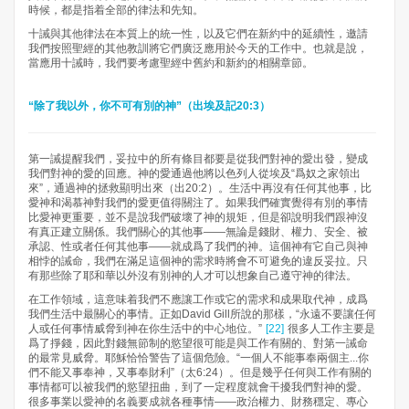
時候，都是指着全部的律法和先知。
十誡與其他律法在本質上的統一性，以及它們在新約中的延續性，邀請
我們按照聖經的其他教訓將它們廣泛應用於今天的工作中。也就是說，
當應用十誡時，我們要考慮聖經中舊約和新約的相關章節。
“除了我以外，你不可有別的神”（出埃及記20:3）
第一誡提醒我們，妥拉中的所有條目都要是從我們對神的愛出發，變成
我們對神的愛的回應。神的愛通過他將以色列人從埃及“爲奴之家領出
來”，通過神的拯救顯明出來（出20:2）。生活中再沒有任何其他事，比
愛神和渴慕神對我們的愛更值得關注了。如果我們確實覺得有別的事情
比愛神更重要，並不是說我們破壞了神的規矩，但是卻說明我們跟神沒
有真正建立關係。我們關心的其他事——無論是錢財、權力、安全、被
承認、性或者任何其他事——就成爲了我們的神。這個神有它自己與神
相悖的誡命，我們在滿足這個神的需求時將會不可避免的違反妥拉。只
有那些除了耶和華以外沒有別神的人才可以想象自己遵守神的律法。
在工作領域，這意味着我們不應讓工作或它的需求和成果取代神，成爲
我們生活中最關心的事情。正如David Gill所說的那樣，“永遠不要讓任何
人或任何事情威脅到神在你生活中的中心地位。”
[22]
很多人工作主要是
爲了掙錢，因此對錢無節制的慾望很可能是與工作有關的、對第一誡命
的最常見威脅。耶穌恰恰警告了這個危險。“一個人不能事奉兩個主...你
們不能又事奉神，又事奉財利”（太6:24）。但是幾乎任何與工作有關的
事情都可以被我們的慾望扭曲，到了一定程度就會干擾我們對神的愛。
很多事業以愛神的名義要成就各種事情——政治權力、財務穩定、專心