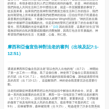
的律法，有很多都涉及到人們之間彼此相待的倫理。於是，神的祝福在
我們與他人共同生活和工作中體現出來，就是一件至關重要的事情了。
從反面來看，如果我們忽視神對我們應當怎樣生活和工作的指示，我們
如何期望地上所有家庭通過我們經歷神的祝福（亞伯拉罕的子民通過在
基督裏的信而蒙福）？就像Christopher Wright所說的，“神的百姓在兩
個約中都被呼召做萬國的光。但是若神的聖民已經更新了的生命都不能
發光，照亮萬國的光從何處而來！”
[10]
因此很清楚，這裏的“好生活”和
毫無節制的自私的繁榮或顯擺的消費無關，因爲它包含非常廣義的、神
希望我們擁有的生活：充滿愛，公義，和仁慈。
摩西和亞倫宣告神對法老的審判（出埃及記7:1-
12:51）
通過派摩西和亞倫去告訴法老“容以色列人出他的地”（出7:2），神開始
了第一步工作——釋放。爲了這個任務，神使用了亞倫在公眾面前能言
的天賦（出 4:14; 7:1）。他也用卓越的技能裝備亞倫，讓他超過那些埃
及的高官（出 7:10-12）。這提醒我們，神的使命既需要言語也需要行
動。
法老拒絕聽從神通過摩西把以色列從奴役中解放出來的命令。於是，通
過一系列愈加嚴重的自然災害，摩西一項一項地宣告了神對法老的審判
（出 7:17-10:29）。這些災難讓人經歷了痛苦。更重要的是，它們顯著
的傷害了埃及地和埃及人民的生產能力。瘟疫導致了牲畜的死亡（出
9:6）。莊稼被擊倒，森林被毀壞（出 9:25）。蝗蟲侵害了許多生態系統