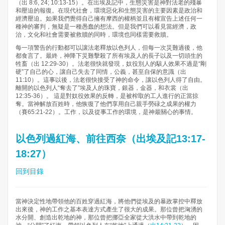
（出 8:6, 24; 10:13-15）。在出埃及記中，生態災害是神對法老的殘暴
和壓迫的報復。在現代社會，環境惡化和生態災害的主要因素是政治和
經濟壓迫。如果我們覺得自己擁有摩西的權柄並且有權宣告上述任何一
種神的審判，無疑是一種愚蠢的想法。但是我們可以看見當經濟，政
治，文化和社會需要被救贖的同時，環境也同樣需要救贖。
每一項警告的行動都可以讓法老釋放以色列人，但每一次災難過後，他
都食言了。最終，神降下災難擊殺了所有埃及人的長子以及一切頭生的
牲畜（出 12:29-30）。法老很快就發現，奴役別人的駭人效果不過是“剛
硬”了自己的心，讓自己失去了同情，公義，甚至自保的意識（出
11:10）。這事以後，法老很快接受了神的命令，讓以色列人得了自由。
離開的以色列人“奪去了”埃及人的珠寶，銀器，金器，和衣裳（出
12:35-36）。 這是對奴役效果的反轉，是被榨取的工人進行的正當掠
奪。當神解放百姓時，他恢復了他們享用自己親手勞碌之成果的權力
（賽65:21-22）。工作，以及從事工作的環境，是神最關心的事情。
以色列過紅海、前往西奈（出埃及記13:17-
18:27）
回到目錄
當神決定性地帶領他的百姓穿過紅海，將他們從埃及的暴政掌控中釋放
出來後，神的工作之基本表達方式產生了很大的成果。那位曾把洶湧的
水分開、創造出乾地的神，那位曾把挪亞全家從大洪水中帶到乾地的