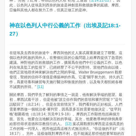
神，“分開”了紅海，帶領以色列人在“乾地”上通過（
出14:21-22
）。因
此，以色列人從埃及到西奈的旅途是神創造和救贖故事的延續。摩西、
亞倫和其他人都在努力工作，但真正做工的是神。
神在以色列人中行公義的工作（出埃及記18:1-
27）
在從埃及去西奈的旅途中，摩西與他的丈人葉忒羅重新建立了聯繫。這
個以色列民族的局外人，在整個社區的公義問題上給摩西提供了急需的
建議。神對他的百姓救贖的工作，擴展爲在他們中行公義的工作。以色
列在埃及監工的監視下，已經經歷了不公平的對待。當他們自由以後，
他們正當地尋求神來解決他們之間的爭端。Walter Brueggemann 觀察
發現，聖經的信仰不僅僅是傳揚神的作爲。它還“關乎努力的、持久的工
作，爲要培養和練習每天施行醫治和恢復的熱情，以及每天都拒絕各種
不誠實的所得。”
[11]
關於摩西，我們早先了解到的事情之一就是，他有解決爭端的慾望。最
初，摩西試着干涉， 但是他被“誰立你作我們的首領和審判官呢？”這句
話駁回了（出2:14）。但是在當前情況下，我們看到的正好相反。人們
需要摩西做一個統治者-審判官，因爲眾多百姓需要他做決定，“從早到
晚”都圍着他（出18:14; 另見申1:9-18）。摩西的工作顯然包括兩個方
面。首先，他要合法地解決百姓的爭端。其次，他要教導神的律例典章
給那些尋求道德和宗教指引的人。
[12]
葉忒羅觀察到摩西是這個高貴的
工作的唯一代理人，然而他認爲這種方式無法持久。“你這做的不好”（出
18:17）。另外，這樣做既對摩西不利，也不能滿足那些他想要幫助的百