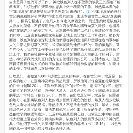
自由是爲了他們可以工作。 神把以色列人從不聖潔的埃及王的壓迫下解
救出來，引領他們在聖潔神的恩典中做一種新的工作。雖然這本書的名
字“出埃及記”在基督徒聖經中意思是“出來的路”，
[1]
但出埃及記的與創
世紀的連續性卻引導我們得出合理的結論：出這本書實際上在談“進去的
路”，。因爲它描述了以色列人如何進入摩西之約；而這聖約將是以色列
人存在的架構，不僅應用於他們在西奈半島的曠野遊蕩的時候，也指導
他們在應許之地的安定生活。這本書告訴我們以色列人應該如何看待他
們的神，以及這個新的國家在新的土地上應該如何工作和敬拜。從各方
面說，以色列都必須深切注意他們跟從神的生活與那些跟從迦南眾神的
人的生活之間顯著的不同，並深刻認識到他們自己的生活的優越性。甚
至在今天，我們在工作中做什麼也反映了我們爲什麼工作以及最終爲了
誰工作。我們在社會中不難發現那些苛刻和壓迫人性的工作的例子。當
然，神想要我們找到更好的方法去管理我們的公司，去對待他人。但是
獲得這種新行爲方式的路徑依賴於理解我們是神救恩的接受者，知曉神
的工作，並訓練自己跟隨他的道。
出埃及記一書始於400年前創世記結束的時候。在創世記中，埃及是一個
好客的地方，在那裏神及時的興起約瑟，所以他可以保全亞伯拉罕後裔
的性命（創50:20）。這與神要興起亞伯拉罕一族，賜福亞伯拉罕，也讓
亞伯拉罕叫別人得福，叫他的名爲大，以及通過亞伯拉罕賜福地上萬族
的承諾非常符合（創12:2-3）。然而，在出埃及記中，埃及是一個壓迫
的地方，在那裏以色列人數的增加招致了死亡的陰影。埃及人很少把以
色列人看做神聖的祝福，雖然埃及人不想放走他們的奴隸。最終，神救
贖以色列人過了紅海，讓法老和他的人民付出了很多的生命。按照神對
亞伯拉罕的揀選和應許，以及神祝福萬國的心願，出埃及記中神的百姓
很大程度上還處於身份轉換的時期。以色列人的數目眾多說明了神的恩
典，但他們下一代的男童卻面臨着被滅絕的危機（出1:15-16）。以色列
國作爲一個整體仍然沒有到達應許之地。