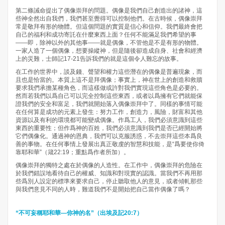
第二條誡命提出了偶像崇拜的問題。偶像是我們自己創造出的諸神，這
些神全然出自我們，我們甚至覺得可以控制他們。在古時候，偶像崇拜
常是敬拜有形的物體。但這個問題的實質是信心和信仰。我們最終會把
自己的福利和成功寄託在什麼東西上面？任何不能滿足我們希望的事
——即，除神以外的其他事——就是偶像，不管他是不是有形的物體。
一家人造了一個偶像，想要操縱神，但是隨後卻造成自身、社會和經濟
上的災難，士師記17-21告訴我們的就是這個令人難忘的故事。
在工作的世界中，談及錢、聲望和權力這些潛在的偶像是普遍現象，而
且也是恰當的。本質上這不是拜偶像；事實上，神在世上的創造和救贖
要求我們承擔某種角色，而這樣做或許對我們實現這些角色是必要的。
然而若我們以爲自己可以完全控制這些東西，或者以爲擁有它們就能保
證我們的安全和富足，我們就開始落入偶像崇拜中了。同樣的事情可能
在任何算是成功的元素上發生：努力工作，創造力，風險，財富和其他
資源以及有利的環境都可能變成偶像。作爲工人，我們必須意識到這些
東西的重要性；但作爲神的百姓，我們必須意識到我們是否已經開始將
它們偶像化。通過神的恩典，我們可以克服誘惑，不去崇拜這些本爲良
善的事物。在任何事情上發展出真正敬虔的智慧和技能，是“爲要使你倚
靠耶和華”（箴22:19；重點爲作者所加）。
偶像崇拜的獨特之處在於偶像的人造性。在工作中，偶像崇拜的危險在
於我們錯誤地看待自己的權威、知識和對現實的認識。當我們不再用那
些爲別人設定的標準來要求自己，停止聽取他人的意見，或者傾軋那些
與我們意見不同的人時，難道我們不是開始把自己當作偶像了嗎？
“不可妄稱耶和華―你神的名”（出埃及記20:7）