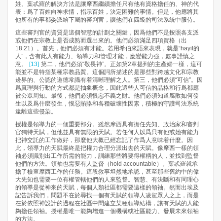
姓。葉忒羅的解決方法是讓摩西繼續擔任只有他有資格擔任的、神的代
表：爲了百姓向神求情，指示百姓，決定困難的事情。但是，他應將其
他所有的事都委派給下屬的審判官，讓他們在四級的司法系統中服侍。
這些審判官的資質是這個智慧的計劃之關鍵，因爲他們不是按照各支派
或他們在宗教上是否成熟而選出來的。他們必須滿足四項資格（出
18:21）。首先，他們必須有才能。若用希伯來語來表現，就是“hayil的
人”，含有此人有能力、領導力和管理才能，應變能力強，處事謹慎之
意。
[13]
第二，他們必須“敬畏神”。正如第2章提到的主產婦一樣，這可
能並不是特指某種宗教品質。這個詞所描述的是那些對跨越文化和宗教
邊界的、公認的道德常識有着清晰理解之人。第三，他們必須“可信”。因
爲真理與行動的方式都是抽象概念，因此這些人可信的品格和行爲都應
被公眾周知。最後，他們必須恨惡不義之財。他們必須知道腐敗如何發
生以及爲什麼發生，恨惡賄賂和各種破壞性因素，積極的守護司法系統
遠離這些侵染。
授權是領導力的一個重要部分。雖然摩西具有擔任先知、政治家和審判
官獨特天賦，但他並具有無限的天賦。若任何人以爲只有他或她有能力
把神交託的工作做好，那麼他大概已經忘記了作爲人意味着什麼。因
此，領導力的天賦最終是把權力合理分派出去的天賦。像摩西一樣的領
袖必須識別出工作所需的能力，訓練那些將要得權柄的人，並找到監督
他們的方法。領袖也需要有人監督（hold accountable）。葉忒羅就承
擔了檢查摩西工作的任務。這段敘事坦然地承認，甚至那些舊約中的偉
大先知也需要一位有權管轄他們的人來監督。智慧、有決斷和有同理心
的領導是從神來的天賦，每個人類社區都需要這樣的領袖。然而出埃及
記告訴我們，問題不在於尋找一個有天賦的領導人凌駕眾人之上，而是
在於依照神設計的過程在社區中間建立某種領導結構，讓有天賦的人能
夠擔任領袖。授權是唯一能夠增進一個機構或社區能力、發展未來領袖
的方法。