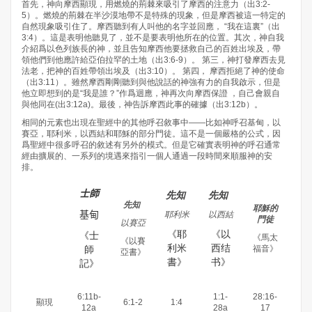
首先，神向摩西顯現，用燃燒的荊棘來吸引了摩西的注意力（出3:2-
5）。燃燒的荊棘在半沙漠地帶不是特殊的現象，但是摩西被這一特定的
自然現象吸引住了。摩西聽到有人叫他的名字並回應， “我在這裏”（出
3:4）。這是表明他聽見了，並不是要表明他所在的位置。其次，神自我
介紹爲以色列族長的神，並且告知摩西他要拯救自己的百姓出埃及，帶
領他們到他應許給亞伯拉罕的土地（出3:6-9）。 第三，神打發摩西去見
法老，把神的百姓帶領出埃及（出3:10）。 第四， 摩西拒絕了神的使命
（出3:11）。雖然摩西剛剛聽到與他說話的神強有力的自我啟示，但是
他立即想到的是“我是誰？”作爲迴應，神再次向摩西保證 ，自己會親自
與他同在(出3:12a)。最後，神告訴摩西此事的確據（出3:12b）。
相同的元素也出現在聖經中的其他呼召敘事中——比如神呼召基甸，以
賽亞，耶利米，以西結和耶穌的部分門徒。這不是一個嚴格的公式，因
爲聖經中很多呼召的敘述有另外的模式。但是它確實表明神的呼召通常
經由擴展的、一系列的境遇來指引一個人通過一段時間來順服神的安
排。
士師
先知
先知
先知
耶穌的
基甸
耶利米
以西結
門徒
以賽亞
《耶
《以
《士
《馬太
《以賽
利米
西结
師
福音》
亞書》
書》
书》
記》
6:11b-
1:1-
28:16-
顯現
6:1-2
1:4
12a
28a
17