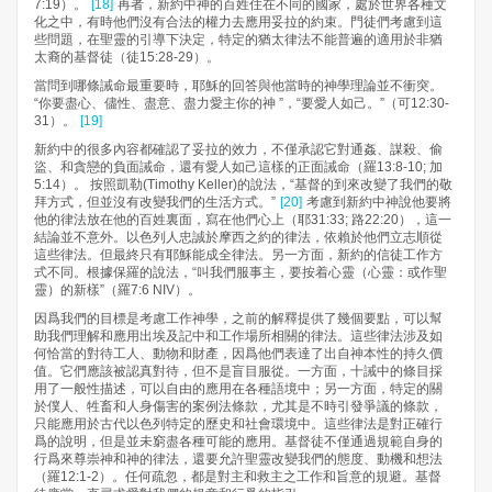
7:19）。
[18]
再者，新約中神的百姓住在不同的國家，處於世界各種文
化之中，有時他們沒有合法的權力去應用妥拉的約束。門徒們考慮到這
些問題，在聖靈的引導下決定，特定的猶太律法不能普遍的適用於非猶
太裔的基督徒（徒15:28-29）。
當問到哪條誡命最重要時，耶穌的回答與他當時的神學理論並不衝突。
“你要盡心、儘性、盡意、盡力愛主你的神 ”，“要愛人如己。”（可12:30-
31）。
[19]
新約中的很多內容都確認了妥拉的效力，不僅承認它對通姦、謀殺、偷
盜、和貪戀的負面誡命，還有愛人如己這樣的正面誡命（羅13:8-10; 加
5:14）。 按照凱勒(Timothy Keller)的說法，“基督的到來改變了我們的敬
拜方式，但並沒有改變我們的生活方式。”
[20]
考慮到新約中神說他要將
他的律法放在他的百姓裏面，寫在他們心上（耶31:33; 路22:20），這一
結論並不意外。以色列人忠誠於摩西之約的律法，依賴於他們立志順從
這些律法。但最終只有耶穌能成全律法。另一方面，新約的信徒工作方
式不同。根據保羅的說法，“叫我們服事主，要按着心靈（心靈：或作聖
靈）的新樣”（羅7:6 NIV）。
因爲我們的目標是考慮工作神學，之前的解釋提供了幾個要點，可以幫
助我們理解和應用出埃及記中和工作場所相關的律法。這些律法涉及如
何恰當的對待工人、動物和財產，因爲他們表達了出自神本性的持久價
值。它們應該被認真對待，但不是盲目服從。一方面，十誡中的條目採
用了一般性描述，可以自由的應用在各種語境中；另一方面，特定的關
於僕人、牲畜和人身傷害的案例法條款，尤其是不時引發爭議的條款，
只能應用於古代以色列特定的歷史和社會環境中。這些律法是對正確行
爲的說明，但是並未窮盡各種可能的應用。基督徒不僅通過規範自身的
行爲來尊崇神和神的律法，還要允許聖靈改變我們的態度、動機和想法
（羅12:1-2）。任何疏忽，都是對主和救主之工作和旨意的規避。基督