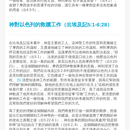
一個牧者、政治家和行政官員。神問摩西“你手裏是甚麼？”（出4:2），
改變了摩西放羊的普通手杖的功能，讓它具有一種摩西從來沒有想象過
的用途（出4:3-5）。
神對以色列的救贖工作（出埃及記5:1-6:28）
在出埃及記這本書中，神是主要的工人。這神聖工作的性質和意圖確立
了摩西的工作議程，又通過他確立了神的百姓的工作議程。神對摩西的
呼召裏包括這對神工作的解釋。這讓摩西可以借神的名義對法老說，“容
我的百姓去”（出5:1）。 法老的反駁不僅僅是口頭上的；他壓迫以色列
人更勝從前。在這一幕的結尾，甚至以色列人也與摩西作對了（出5:20-
21）。 在這個關鍵的時刻，摩西質問神整個事業的意義，神則澄清了自
己工作的設計。我們在出埃及記6:2-8中讀到的不僅是關於以色列人在埃
及受到壓迫的背景信息。它也構成了一個包含神在聖經中所有工作的議
程。
[5]
清楚知道神工作的範圍，對所有基督徒非常重要，因爲它幫助我
們理解“願神的國降臨、願他的旨意行在地上如同行在天上”這樣的禱告意
味着什麼（太6:10）。成就這些意圖就是神的工作。爲了成就這些事，
神動員了他所有的百姓，而不僅是那些從事“宗教”工作的人。更清楚的瞭
解神的工作是一種預備，不僅幫助我們更好的考慮我們工作的性質，而
且幫助我們更好的理解神希望我們工作的方式。
爲了更好的理解這個關鍵內容，我們將會對它做一個簡要的觀察，然後
提出它如何關聯到工作神學的一些建議。在首次明確迴應了摩西關於神
的使命之責難之後（出5:22-6:1），神在故事的開始和結尾處用“我是耶
和華”這句話給出了更詳細的迴應（ (出6:2, 8）。這個關鍵的短語把整個
段落分別出來，並且給了這段文字很高的地位。英文讀者必須小心，這