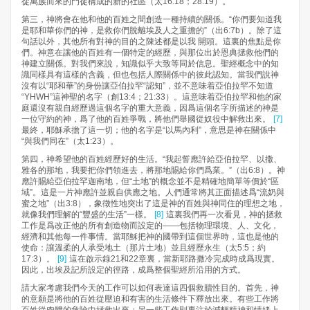
從萬族而來的門徒構成的新的社區（太16:18；28:19）。
第三，神將會在他和他的百姓之間創造一種持續的關係。“你們要知道我
是耶和華你們的神，是救你們脫離埃及人之重擔的”（出6:7b）。除了這
句話以外，其他所有對神的目的之陳述都是以我 開頭。這裏的焦點是你
們。神意在讓他的百姓有一個特定的經歷，與那位出於恩典拯救他們的
神建立關係。對我們來說，知識似乎大致等同於信息。聖經概念中的知
識同樣具有這樣的含義，但也包括人際關係中的彼此認知。當我們說神
沒有以“耶和華”的身份讓亞伯拉罕“認知”，並不意味着亞伯拉罕不知道
“YHWH”這神聖的名字（創13:4；21:33）。這意味着亞伯拉罕和他的家
庭還沒有親自經歷過這個名字的重大意義，因爲這個名字所描述的神是
一位守約的神，爲了他的百姓爭戰，將他們舉國從奴役中解救出來。
[7]
最終，耶穌承擔了這一切；他的名字是“以馬內利”，意思是神在關係中
“與我們同在”（太1:23）。
第四，神希望他的百姓經歷好的生活。“我起誓應許給亞伯拉罕、以撒、
雅各的那地，我要把你們領進去，將那地賜給你們爲業。”（出6:8）。神
應許賜給亞伯拉罕迦南地，但“土地”的概念並不是精確地簡單等價於“區
域”。這是一片神應許並親自供應之地。人們通常將其正面描述爲“流奶與
蜜之地”（出3:8），象徵性地突出了這是神的百姓與神同住的理想之地，
就像我們理解的“豐盛的生活”一樣。
[8]
這裏我們再一次看見，神的拯救
工作是爲改正他的所有創造物而設定的——包括物理環境、人、文化，
經濟和其他每一件事情。當耶穌把神的國帶到這個世界時，這也是他的
使命：讓溫柔的人承受地土（那片土地）並且經歷永生（太5:5；約
17:3）。
[9]
這在啟示錄21和22章裏，當新耶路撒冷完成時成爲現實。
因此，出埃及記所設定的徑路，成爲整個聖經所沿用的方式。
請大家考慮我們今天的工作可以如何表達這四個救贖性目的。首先，神
的意願是將他的百姓從壓迫和有害的生活條件下釋放出來。有些工作將