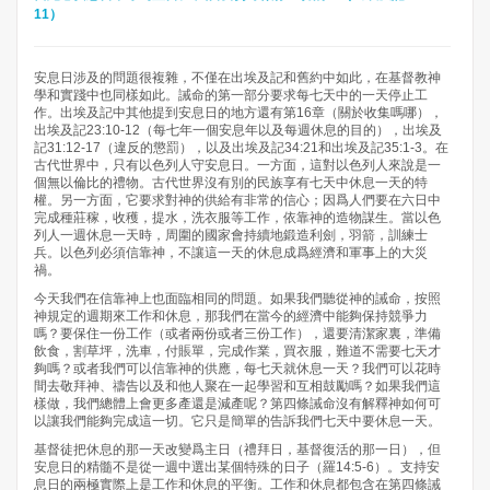
11）
安息日涉及的問題很複雜，不僅在出埃及記和舊約中如此，在基督教神
學和實踐中也同樣如此。誡命的第一部分要求每七天中的一天停止工
作。出埃及記中其他提到安息日的地方還有第16章（關於收集嗎哪），
出埃及記23:10-12（每七年一個安息年以及每週休息的目的），出埃及
記31:12-17（違反的懲罰），以及出埃及記34:21和出埃及記35:1-3。在
古代世界中，只有以色列人守安息日。一方面，這對以色列人來說是一
個無以倫比的禮物。古代世界沒有別的民族享有七天中休息一天的特
權。另一方面，它要求對神的供給有非常的信心；因爲人們要在六日中
完成種莊稼，收穫，提水，洗衣服等工作，依靠神的造物謀生。當以色
列人一週休息一天時，周圍的國家會持續地鍛造利劍，羽箭，訓練士
兵。以色列必須信靠神，不讓這一天的休息成爲經濟和軍事上的大災
禍。
今天我們在信靠神上也面臨相同的問題。如果我們聽從神的誡命，按照
神規定的週期來工作和休息，那我們在當今的經濟中能夠保持競爭力
嗎？要保住一份工作（或者兩份或者三份工作），還要清潔家裏，準備
飲食，割草坪，洗車，付賬單，完成作業，買衣服，難道不需要七天才
夠嗎？或者我們可以信靠神的供應，每七天就休息一天？我們可以花時
間去敬拜神、禱告以及和他人聚在一起學習和互相鼓勵嗎？如果我們這
樣做，我們總體上會更多產還是減產呢？第四條誡命沒有解釋神如何可
以讓我們能夠完成這一切。它只是簡單的告訴我們七天中要休息一天。
基督徒把休息的那一天改變爲主日（禮拜日，基督復活的那一日），但
安息日的精髓不是從一週中選出某個特殊的日子（羅14:5-6）。支持安
息日的兩極實際上是工作和休息的平衡。工作和休息都包含在第四條誡