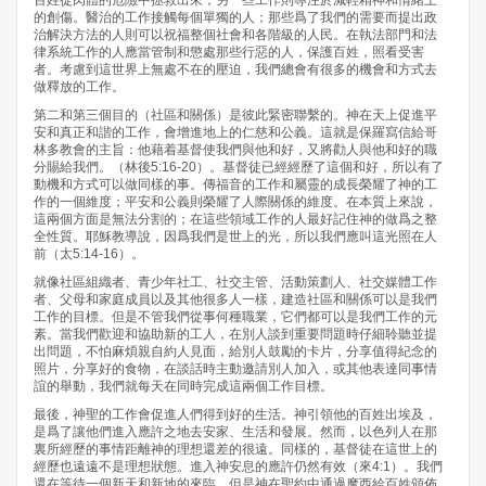
百姓從肉體的危險中拯救出來；另一些工作則專注於減輕精神和情緒上
的創傷。醫治的工作接觸每個單獨的人；那些爲了我們的需要而提出政
治解決方法的人則可以祝福整個社會和各階級的人民。在執法部門和法
律系統工作的人應當管制和懲處那些行惡的人，保護百姓，照看受害
者。考慮到這世界上無處不在的壓迫，我們總會有很多的機會和方式去
做釋放的工作。
第二和第三個目的（社區和關係）是彼此緊密聯繫的。神在天上促進平
安和真正和諧的工作，會增進地上的仁慈和公義。這就是保羅寫信給哥
林多教會的主旨：他藉着基督使我們與他和好，又將勸人與他和好的職
分賜給我們。（林後5:16-20）。基督徒已經經歷了這個和好，所以有了
動機和方式可以做同樣的事。傳福音的工作和屬靈的成長榮耀了神的工
作的一個維度；平安和公義則榮耀了人際關係的維度。在本質上來說，
這兩個方面是無法分割的；在這些領域工作的人最好記住神的做爲之整
全性質。耶穌教導說，因爲我們是世上的光，所以我們應叫這光照在人
前（太5:14-16）。
就像社區組織者、青少年社工、社交主管、活動策劃人、社交媒體工作
者、父母和家庭成員以及其他很多人一樣，建造社區和關係可以是我們
工作的目標。但是不管我們從事何種職業，它們都可以是我們工作的元
素。當我們歡迎和協助新的工人，在別人談到重要問題時仔細聆聽並提
出問題，不怕麻煩親自約人見面，給別人鼓勵的卡片，分享值得紀念的
照片，分享好的食物，在談話時主動邀請別人加入，或其他表達同事情
誼的舉動，我們就每天在同時完成這兩個工作目標。
最後，神聖的工作會促進人們得到好的生活。神引領他的百姓出埃及，
是爲了讓他們進入應許之地去安家、生活和發展。然而，以色列人在那
裏所經歷的事情距離神的理想還差的很遠。同樣的，基督徒在這世上的
經歷也遠遠不是理想狀態。進入神安息的應許仍然有效（來4:1）。我們
還在等待一個新天和新地的來臨。但是神在聖約中通過摩西給百姓頒佈