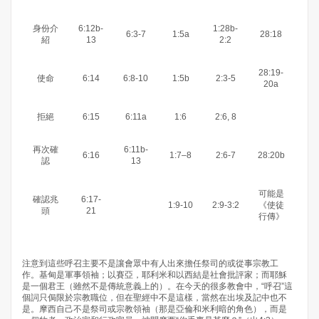
身份介
6:12b-
1:28b-
6:3-7
1:5a
28:18
紹
13
2:2
28:19-
使命
6:14
6:8-10
1:5b
2:3-5
20a
拒絕
6:15
6:11a
1:6
2:6, 8
再次確
6:11b-
6:16
1:7–8
2:6-7
28:20b
認
13
可能是
確認兆
6:17-
1:9-10
2:9-3:2
《使徒
頭
21
行傳》
注意到這些呼召主要不是讓會眾中有人出來擔任祭司的或從事宗教工
作。基甸是軍事領袖；以賽亞，耶利米和以西結是社會批評家；而耶穌
是一個君王（雖然不是傳統意義上的）。在今天的很多教會中，“呼召”這
個詞只侷限於宗教職位，但在聖經中不是這樣，當然在出埃及記中也不
是。摩西自己不是祭司或宗教領袖（那是亞倫和米利暗的角色），而是