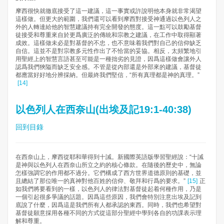
摩西很快就徹底接受了這一建議，這一事實或許說明他本身就非常渴望
這樣做。但更大的範圍，我們還可以看到摩西對接受神通過以色列人之
外的人轉達給他的智慧建議持有完全開發的態度。這一點可以鼓勵基督
徒接受和尊重來自於更爲廣泛的傳統和宗教之建議，在工作中取得顯著
成效。這樣做未必是對基督的不忠，也不意味着我們對自己的信仰缺乏
自信。這並不是對宗教多元性作出了不恰當的妥協。相反，太頻繁地引
用聖經上的智慧言語甚至可能是一種拙劣的見證，因爲這樣做會讓外人
認爲我們狹隘而缺乏安全感。不管是從內部還是外部來的建議，基督徒
都應當好好地分辨採納。但最終我們堅信，“所有真理都是神的真理。”
[14]
以色列人在西奈山(出埃及記19:1-40:38)
回到目錄
在西奈山上，摩西從耶和華得到十誡。新國際英語版學習聖經說：“十誡
是神與以色列人在西奈山所立之約的核心條款。在隨後的歷史中，無論
怎樣強調它的作用都不過分。它們構成了西方世界道德原則的基礎，並
且總結了那位唯一的真神對他百姓的信仰、敬拜和行爲的要求。”
[15]
正
如我們將要看到的一樣，以色列人的律法對基督徒起着何種作用，乃是
一個引起很多爭議的話題。因爲這些原因，我們會特別注意出埃及記到
底說了什麼，因爲這是我們所有人都承認的東西。同時，我們也希望對
基督徒願意採用各種不同的方式從這部分聖經中學到各自的功課表示理
解和尊重。