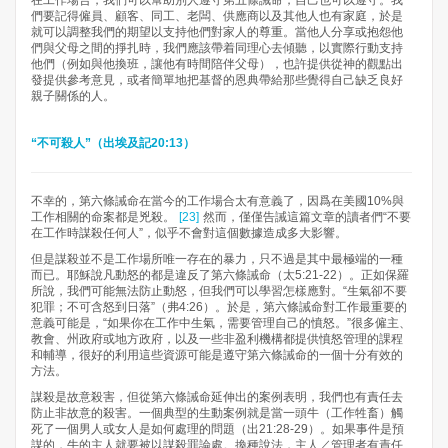
在工作場合，我們可以幫助別人遵守第五條誡命，自己也可以遵守。我
們要記得僱員、顧客、同工、老闆、供應商以及其他人也有家庭，於是
就可以調整我們的期望以支持他們對家人的尊重。當他人分享或抱怨他
們與父母之間的掙扎時，我們應該帶着同理心去傾聽，以實際行動支持
他們（例如與他換班，讓他有時間陪伴父母），也許提供從神的觀點出
發提供參考意見，或者簡單地把基督的恩典帶給那些覺得自己缺乏良好
親子關係的人。
“不可殺人”（出埃及記20:13）
不幸的，第六條誡命在當今的工作場合太有意義了，因爲在美國10%與
工作相關的命案都是兇殺。
[23]
然而，僅僅告誡這篇文章的讀者們“不要
在工作時謀殺任何人”，似乎不會對這個數據造成多大影響。
但是謀殺並不是工作場所唯一存在的暴力，只不過是其中最極端的一種
而已。耶穌說凡動怒的都是違反了第六條誡命（太5:21-22）。正如保羅
所說，我們可能無法防止動怒，但我們可以學習怎樣應對。“生氣卻不要
犯罪；不可含怒到日落”（弗4:26）。於是，第六條誡命對工作最重要的
意義可能是，“如果你在工作中生氣，需要管理自己的憤怒。”很多僱主、
教會、州政府或地方政府，以及一些非盈利機構都提供憤怒管理的課程
和輔導，很好的利用這些資源可能是遵守第六條誡命的一個十分有效的
方法。
謀殺是故意殺害，但從第六條誡命延伸出的案例表明，我們也有責任去
防止非故意的殺害。一個典型的生動案例就是當一頭牛（工作牲畜）觸
死了一個男人或女人是如何處理的問題（出21:28-29）。如果事件是預
謀的，牛的主人就要被以謀殺罪論處。換種說法，主人／管理者有責任