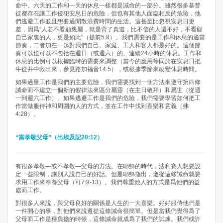
命中。六天的工作和一天的休息一樣都是誡命的一部分。雖然很多基督
徒都存在讓工作侵犯安息日的危險，但也有其他人面臨相反的危險，他
們逃避工作並且想要過閒散浪費時間的生活。這甚至比忽視安息日更
差，因爲“人若不看顧親屬，就是背了真道，比不信的人還不好，不看顧
自己家裏的人，更是如此”（提前5:8）。我們需要的是工作和休息的適當
節奏，二者加在一起對我們自己、家庭、工人和客人都是好的。這個節
奏可以也可以不包括在週日（或週六）的、連續24小時的休息。工作和
休息的比例可以根據臨時的需要來調整（當今的應用等同於在安息日把
牛從井中救出來，參見路加福音14:5），或根據季節來改變休息時間。
如果過量工作是我們的主要危險，我們需要找到一個方法來遵守第四條
誡命而不建立一個新的假律法來區分屬靈（在主日敬拜）和屬世（從週
一到週六工作）。如果逃避工作是我們的危險，我們需要學習如何把工
作當做服侍神和周圍的人的方式，並在工作中找到喜樂和意義（弗
4:28）。
“當孝敬父母”（出埃及記20:12）
有很多孝敬—或不孝敬—父母的方法。在耶穌的時代，法利賽人想要設
定一些限制，讓別人說自己的好話。但是耶穌指出，遵從這條誡命就要
求用工作來奉養父母（可7:9-13）。我們尊重他人的方式是爲他們的益
處而工作。
對很多人來說，與父母良好的關係是人生的一大喜樂。好好服侍他們是
一件開心的事，對他們來說遵從這條誡命很簡單。但是當我們覺得爲了
父母而工作是種負擔的時候，這條誡命就成爲了我們的試煉。我們或許