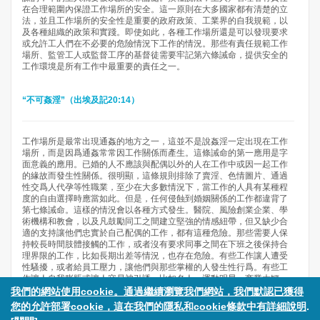
在合理範圍內保證工作場所的安全。這一原則在大多國家都有清楚的立
法，並且工作場所的安全性是重要的政府政策、工業界的自我規範，以
及各種組織的政策和實踐。即使如此，各種工作場所還是可以發現要求
或允許工人們在不必要的危險情況下工作的情況。那些有責任規範工作
場所、監管工人或監督工序的基督徒需要牢記第六條誡命，提供安全的
工作環境是所有工作中最重要的責任之一。
“不可姦淫”（出埃及記20:14）
工作場所是最常出現通姦的地方之一，這並不是說姦淫一定出現在工作
場所，而是因爲通姦常常因工作關係而產生。這條誡命的第一應用是字
面意義的應用。已婚的人不應該與配偶以外的人在工作中或因一起工作
的緣故而發生性關係。很明顯，這條規則排除了賣淫、色情圖片、通過
性交爲人代孕等性職業，至少在大多數情況下，當工作的人具有某種程
度的自由選擇時應當如此。但是，任何侵蝕到婚姻關係的工作都違背了
第七條誡命。這樣的情況會以各種方式發生。醫院、風險創業企業、學
術機構和教會，以及凡鼓勵同工之間建立堅強的情感紐帶，但又缺少合
適的支持讓他們忠實於自己配偶的工作，都有這種危險。那些需要人保
持較長時間肢體接觸的工作，或者沒有要求同事之間在下班之後保持合
理界限的工作，比如長期出差等情況，也存在危險。有些工作讓人遭受
性騷擾，或者給員工壓力，讓他們與那些掌權的人發生性行爲。有些工
作讓人自我膨脹或讓人容易被引誘，比如名人、運動明星、商業大鱷、
政府高層和非常富有的人在工作中可能面臨這種危險。有些工作需要長
我們的網站使用cookie。通過繼續瀏覽我們網站，我們默認已獲得
時間（在身體上、精神上或情緒上）離家，從而磨損了夫妻間的連結。
您的允許部署cookie，這在我們的隱私和cookie條款中有詳細說明
.
這些工作都可能帶來危險，因此基督徒應該識別和避免它們，或想法減