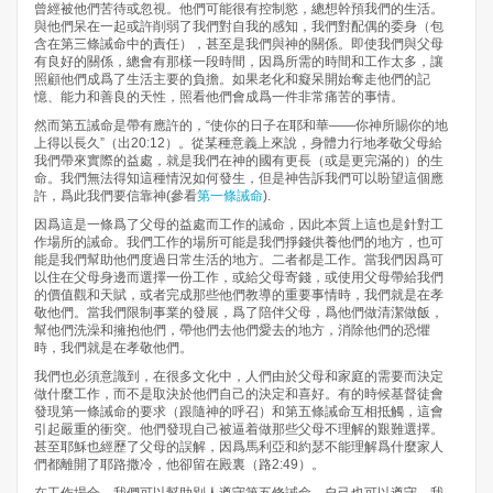
曾經被他們苦待或忽視。他們可能很有控制慾，總想幹預我們的生活。
與他們呆在一起或許削弱了我們對自我的感知，我們對配偶的委身（包
含在第三條誡命中的責任），甚至是我們與神的關係。即使我們與父母
有良好的關係，總會有那樣一段時間，因爲所需的時間和工作太多，讓
照顧他們成爲了生活主要的負擔。如果老化和癡呆開始奪走他們的記
憶、能力和善良的天性，照看他們會成爲一件非常痛苦的事情。
然而第五誡命是帶有應許的，“使你的日子在耶和華——你神所賜你的地
上得以長久”（出20:12）。從某種意義上來說，身體力行地孝敬父母給
我們帶來實際的益處，就是我們在神的國有更長（或是更完滿的）的生
命。我們無法得知這種情況如何發生，但是神告訴我們可以盼望這個應
許，爲此我們要信靠神(參看​
第一條誡命
).
因爲這是一條爲了父母的益處而工作的誡命，因此本質上這也是針對工
作場所的誡命。我們工作的場所可能是我們掙錢供養他們的地方，也可
能是我們幫助他們度過日常生活的地方。二者都是工作。當我們因爲可
以住在父母身邊而選擇一份工作，或給父母寄錢，或使用父母帶給我們
的價值觀和天賦，或者完成那些他們教導的重要事情時，我們就是在孝
敬他們。當我們限制事業的發展，爲了陪伴父母，爲他們做清潔做飯，
幫他們洗澡和擁抱他們，帶他們去他們愛去的地方，消除他們的恐懼
時，我們就是在孝敬他們。
我們也必須意識到，在很多文化中，人們由於父母和家庭的需要而決定
做什麼工作，而不是取決於他們自己的決定和喜好。有的時候基督徒會
發現第一條誡命的要求（跟隨神的呼召）和第五條誡命互相抵觸，這會
引起嚴重的衝突。他們發現自己被逼着做那些父母不理解的艱難選擇。
甚至耶穌也經歷了父母的誤解，因爲馬利亞和約瑟不能理解爲什麼家人
們都離開了耶路撒冷，他卻留在殿裏（路2:49）。