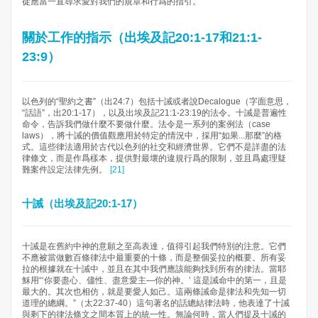
徒應當一直尋求愛對我們的規章和行爲的指引。
關於工作的指示（出埃及記20:1-17和21:1-
23:9）
以色列的“聖約之書”（出24:7）包括十誡或者說Decalogue（字面意思，
“話語”，出20:1-17），以及出埃及記21:1-23:19的法令。十誡是普遍性
命令，告訴我們做什麼不要做什麼。法令是一系列的案例法（case
laws），將十誡的價值觀應用於特定的情況中，採用“如果...那麼”的格
式。這些律法適用於古代以色列的社交和經濟世界。它們不是詳盡的法
律條文，而是作爲樣本，提供對最壞的違規行爲的限制，並且爲處理疑
難案件設定法律先例。
[21]
十誡（出埃及記20:1-17）
十誡是在舊約中神的意願之至高表達，值得引起我們特別的注意。它們
不應被當做數百條律法中最重要的十條，而是整個妥拉的概要。所有妥
拉的根據就在十誡中，並且在其中我們應該能夠找到所有的律法。當耶
穌用“‘你要盡心、儘性、盡意愛主―你的神。’ 這是誡命中的第一，且是
最大的。其次也相仿，就是要愛人如己。這兩條誡命是律法和先知一切
道理的總綱。”（太22:37-40）這句著名的話總結律法時，他表達了十誡
與剩下的律法條文之間本質上的統一性。無論何時，當人們提及十誡的