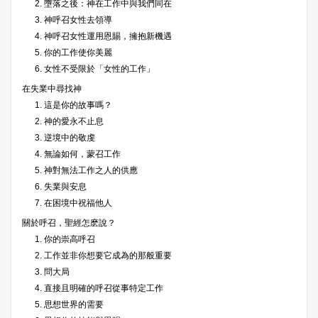
2. 墮落之後：神在工作中與我們同在
3. 神呼召女性去領導
4. 神呼召女性運用恩賜，擁抱新機遇
5. 你的工作使你美麗
6. 女性不受限於「女性的工作」
在失業中尋找神
1. 這是你的故事嗎？
2. 神的愛永不止息
3. 逆境中的敬虔
4. 無論如何，蒙召工作
5. 神對無法工作之人的供應
6. 失業與安息
7. 在困境中祝福他人
關於呼召，聖經怎麽說？
1. 你的崇高呼召
2. 工作並非你想要它成為的那般重要
3. 問大局
4. 直接且明確的呼召從事特定工作
5. 思想世界的需要