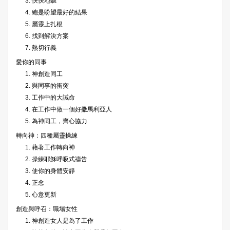
3. 快快地聽
4. 總是盼望最好的結果
5. 屬靈上扎根
6. 找到解決方案
7. 熱切行義
愛你的同事
1. 神創造同工
2. 與同事的衝突
3. 工作中的大誡命
4. 在工作中做一個好撒馬利亞人
5. 為神同工，齊心協力
轉向神：四種屬靈操練
1. 藉著工作轉向神
2. 操練耶穌呼吸式禱告
3. 使你的身體安靜
4. 正念
5. 心意更新
創造與呼召：職場女性
1. 神創造女人是為了工作