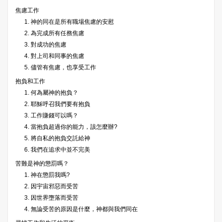
焦慮工作
1. 神的同在是所有職場焦慮的安慰
2. 為完成所有任務焦慮
3. 對成功的焦慮
4. 對上司和同事的焦慮
5. 儘管有焦慮，也享受工作
抱負和工作
1. 何為屬神的抱負？
2. 耶穌呼召我們要有抱負
3. 工作賺錢可以嗎？
4. 當抱負超過你的能力，該怎麼辦?
5. 將自私的抱負交託給神
6. 我們在追求中並不完美
苦難是神的懲罰嗎？
1. 神在懲罰我嗎?
2. 因宇宙邪惡而受苦
3. 因世界墮落而受苦
4. 無論受苦的原因是什麼，神都與我們同在