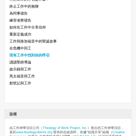
終止工作中的無聊
為同事禱告
練習省察禱告
如何在工作中分享信仰
重新定義成功
工作與路加福音中的聖誕故事
在危機中同工
現有工作中找到你的呼召
誦讀聖經導論
啟示錄與工作
馬太福音與工作
創世記與工作
版權
由工作神學項目公司（
Theology of Work Project, Inc.
）推出的工作神學項目，
基於
www.theologyofwork.org
發布的在線資料，依據“知識共享”組織（
Creative