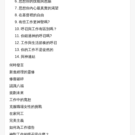
6. 思想你的技能與恩賜
7. 思想你內心最真實的渴望
8. 在基督裡的自由
9. 有些工作更神聖嗎?
10. 呼召與工作有區別嗎？
11. 你錯過神的呼召嗎?
12. 工作與生活節奏的呼召
13. 你的工作不是徒然的
14. 與神連結
何時發言
新進經理的靈修
修復破碎
認識八福
規劃未來
工作中的寬恕
克服職場女性的挑戰
在家同工
完美主義
如何為工作禱告
神對工作的呼召是什麼？