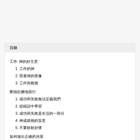
目錄
工作: 神的好主意
1. 工作的神
2. 照著神的形像
3. 工作與救贖
剛強壯膽地前行
1. 成功和失敗無法定義我們
2. 從錯誤中學習
3. 成功與失敗是生活的一部分
4. 神成就祂的旨意
5. 不要耿耿於懷
如何做出正確的決策