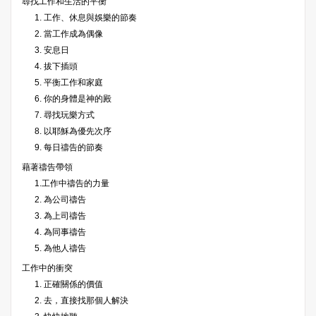
尋找工作和生活的平衡
1. 工作、休息與娛樂的節奏
2. 當工作成為偶像
3. 安息日
4. 拔下插頭
5. 平衡工作和家庭
6. 你的身體是神的殿
7. 尋找玩樂方式
8. 以耶穌為優先次序
9. 每日禱告的節奏
藉著禱告帶領
1.工作中禱告的力量
2. 為公司禱告
3. 為上司禱告
4. 為同事禱告
5. 為他人禱告
工作中的衝突
1. 正確關係的價值
2. 去，直接找那個人解決