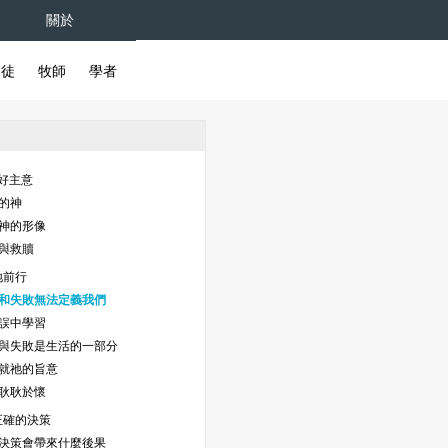
關於
督徒
牧師
學者
的好主意
作的神
著神的形像
作與救贖
地前行
成功和失敗無法定義我們
錯誤中學習
成功與失敗是生活的一部分
成就祂的旨意
要耿耿於懷
正確的決策
你的決策會帶來什麼後果