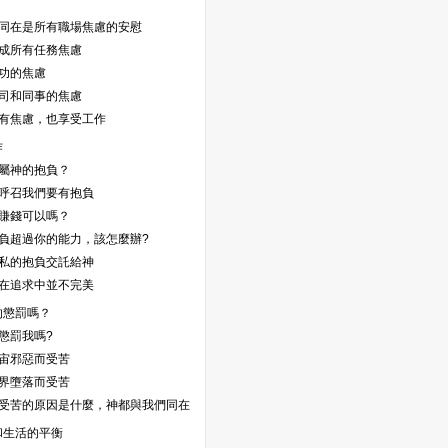
神的同在是所有職場焦慮的安慰
為完成所有任務焦慮
成功的焦慮
對上司和同事的焦慮
儘管有焦慮，也享受工作
作
何為屬神的抱負？
耶穌呼召我們要有抱負
工作賺錢可以嗎？
當抱負超過你的能力，該怎麼辦?
將自私的抱負交託給神
我們在追求中並不完美
的懲罰嗎？
在懲罰我嗎?
因宇宙邪惡而受苦
因世界墮落而受苦
無論受苦的原因是什麼，神都與我們同在
和生活的平衡