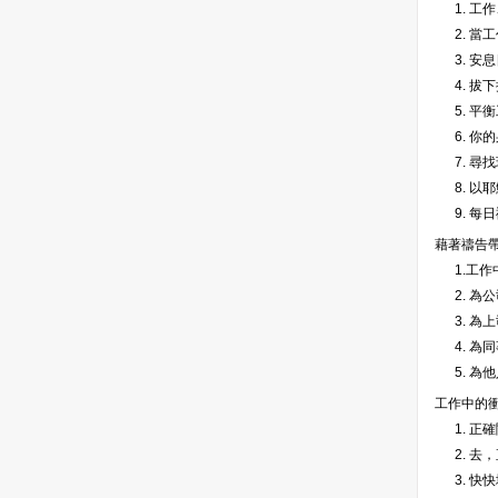
1. 
2. 當
3. 安
4. 拔
5. 平
6. 
7. 尋
8. 
9. 每
藉著禱告
1.工
2. 為
3. 為
4. 為
5. 為
工作中的
1. 正
2. 
3. 快