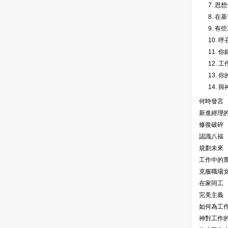
7. 
8. 在
9. 有
10.
11. 
12.
13. 
14. 
何時發言
新進經理
修復破碎
認識八福
規劃未來
工作中的
克服職場
在家同工
完美主義
如何為工
神對工作