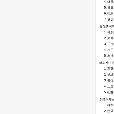
4. 
5. 屬
6. 找
7. 熱
愛你的同
1. 神
2. 與
3. 工
4. 
5. 
轉向神：
1. 藉
2. 
3. 使
4. 正念
5. 心
創造與呼
1. 
2. 