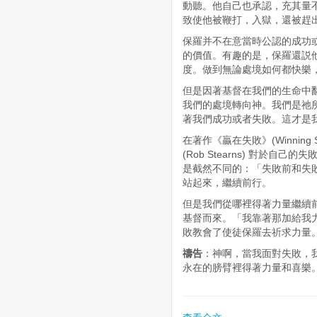
動聽。他自己也承認，充其量
致使他被鞭打，入獄，還被趕
保羅并不在意當時公認的成功
的價值。有趣的是，保羅還説
度。做到無論處境如何都快樂
但是因著基督在我們的生命中
我們的處境轉向神。我們是祂所
著我們成功或者失敗。這才是
在著作《贏在失敗》(Winning Sm
(Rob Stearns) 對於
是截然不同的：「失敗前和失
站起來，繼續前行。
但是我們從哪裡得著力量繼續
基督而來。「我靠著那加給我力
敗教會了使徒保羅去祈求力量
禱告
：神啊，當我面對失敗，
永在的膀臂裡得著力量和喜樂