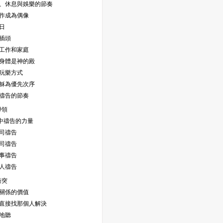
工作、休息與娛樂的節奏
工作成為偶像
息日
下插頭
衡工作和家庭
你的身體是神的殿
找玩樂方式
以耶穌為優先次序
日禱告的節奏
帶領
作中禱告的力量
公司禱告
上司禱告
同事禱告
他人禱告
衝突
確關係的價值
去，直接找那個人解決
快地聽