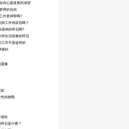
思想你內心最真實的渴望
基督裡的自由
些工作更神聖嗎?
 呼召與工作有區別嗎？
你錯過神的呼召嗎?
 工作與生活節奏的呼召
你的工作不是徒然的
與神連結
的靈修
寬恕
女性的挑戰
作禱告
的呼召是什麼？