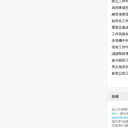
終止工作
為同事禱
練習省察
如何在工
重新定義
工作與路
在危機中
現有工作
誦讀聖經
啟示錄與
馬太福音
創世記與
版權
由工作神學
Inc.
）推出
www.theolo
識共享”組
性使用4.0