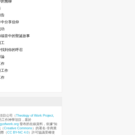
中的無聊
告
禱告
作中分享信仰
成功
加福音中的聖誕故事
同工
中找到你的呼召
導論
工作
與工作
工作
項目公司（
Theology of Work Project,
的工作神學項目，基於
gyofwork.org
發布的在線資料，依據“知
織（
Creative Commons
）的署名-非商業
國際（
CC BY-NC 4.0
）許可協議受權使