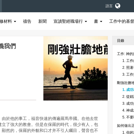
語言
修材料
禱告
新聞
宣讀聖經職場行
書
工作中的基
目錄
定義我們
工作: 神
1. 工
2. 照
3. 工
剛強壯膽
1. 
2. 從
3. 
4. 神
5. 不
。由於他的事工，福音快速的傳遍羅馬帝國。在他去世
建立了強大的教會。但是在保羅的時代，很少有人，包
如何做出
。顯然的，保羅的外貌和口才并不引人矚目，聲音也不
1. 