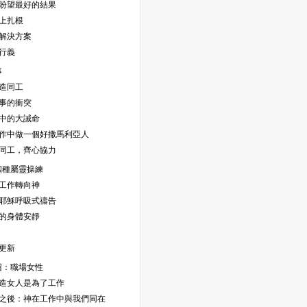
總是盼望最好的結果
靈上扎根
到解決方案
切行義
事
創造同工
同事的衝突
作中的大誡命
在工作中做一個好撒馬利亞人
為神同工，齊心協力
四種屬靈操練
著工作轉向神
操練耶穌呼吸式禱告
你的身體安靜
意更新
召：職場女性
神創造女人是為了工作
墮落之後：神在工作中與我們同在