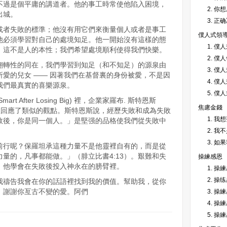
不過是個平庸的講道者。他的事工時常使他陷入困境，
2. 
出城。
3. 
或者失敗的標準；他沒有用它們來衡量個人或者是事工
僕人式領
他必須學習對自己的處境知足。他一開始沒有這樣的態
1. 僕
，這不是人的本性；我們希望處境順利使得我們快樂。
2. 
翻轉性的同在，我們學習到知足（和不知足）的源泉由
3. 
愛的兒女 —— 因著我們在基督裏的身份被愛，不是因
4. 
我們最真實的喜樂源泉。
5. 
art After Losing Big) 裡，企業家羅布. 斯特恩斯
焦慮金錢
自己的失敗回應了類似的觀點。斯特恩斯說，經歷失敗和成為失敗
1. 
敗後，你是同一個人。」是堅强的品格使我們從失敗中
2. 
3. 
前行呢？保羅坦承這種力量不是他靈裡自有的，而是從
量的，凡事都能做。」（腓立比書4:13）。艱難和失
操練感恩
。他學會在失敗後投入神永在的膀臂裡。
1. 操
2. 操
我禱告我會在你的話語裡找到我的價值。幫助我，從你
。謝謝你亙古不變的愛。阿們
3. 操
4. 操
5. 操