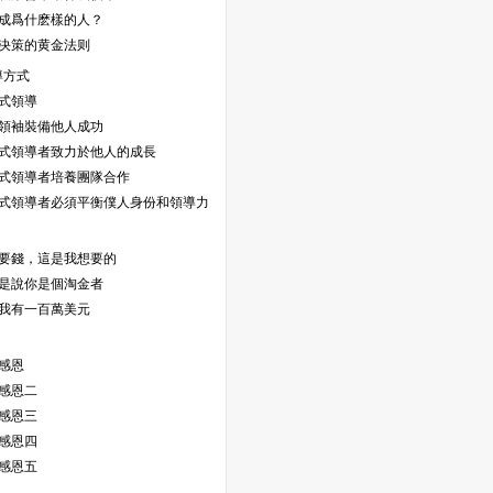
你想成爲什麽樣的人？
正确决策的黄金法则
導方式
人式領導
僕人領袖裝備他人成功
僕人式領導者致力於他人的成長
僕人式領導者培養團隊合作
僕人式領導者必須平衡僕人身份和領導力
我想要錢，這是我想要的
我不是說你是個淘金者
如果我有一百萬美元
練感恩
练感恩二
練感恩三
練感恩四
練感恩五