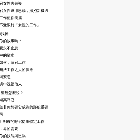
神呼召女性去領導
神呼召女性運用恩賜，擁抱新機遇
你的工作使你美麗
女性不受限於「女性的工作」
尋找神
這是你的故事嗎？
的愛永不止息
境中的敬虔
無論如何，蒙召工作
神對無法工作之人的供應
業與安息
在困境中祝福他人
，聖經怎麽說？
的崇高呼召
工作並非你想要它成為的那般重要
大局
直接且明確的呼召從事特定工作
想世界的需要
思想你的技能與恩賜